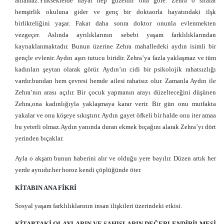
anlamaz.Yükseklerde hayat hep güzeldir ona göre. Zehra o sıralar
hemşirlik okuluna gider ve genç bir doktaorla hayatındaki ilşk
birlikteliğini yaşar. Fakat daha sonra doktor onunla evlenmekten
vezgeçer. Aslında ayrılıklarının sebebi yaşam farklılıklarından
kaynaklanmaktadır. Bunun üzerine Zehra mahalledeki aydın isimli bir
gençle evlenir. Aydın aşırı tutucu biridir. Zehra’ya fazla yaklaşmaz ve tüm
kadınları şeytan olarak görür. Aydın’ın cidi bir psikolojik rahatsızlığı
vardır.bundan hem çevresi hemde ailesi rahatsız olur. Zamanla Aydın ile
Zehra’nın arası açılır. Bir çocuk yapmanın arayı düzelteceğini düşünen
Zehra,ona kadınlığıyla yaklaşmaya karar verir. Bir gün onu mutfakta
yakalar ve onu köşeye sıkıştırır. Aydın gayet öfkeli bir halde onu iter amaa
bu yeterli olmaz.Aydın yanında duran ekmek bıçağını alarak Zehra’yı dört
yerinden bıçaklar.
Yüz Temel Eser Özetleri
Kitap Özetleri
Roman Özetleri
Yüz Temel Eser
Özet
Ayla o akşam bunun haberini alır ve olduğu yere bayılır. Düzen artık her
yerde aynıdır.her horoz kendi çöplüğünde öter.
KİTABIN ANA FİKRİ
Sosyal yaşam farklılıklarının insan ilişkileri üzerindeki etkisi.
KİTABTAKİ OLAYLARIN VE ŞAHIŞLARIN DEĞERLENDİRİLMESİ