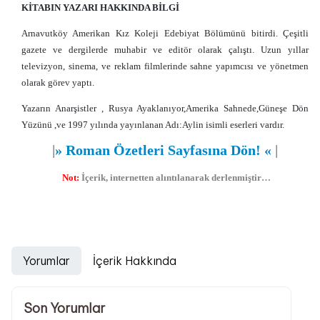
KİTABIN YAZARI HAKKINDA BİLGİ
Arnavutköy Amerikan Kız Koleji Edebiyat Bölümünü bitirdi. Çeşitli
gazete ve dergilerde muhabir ve editör olarak çalıştı. Uzun yıllar
televizyon, sinema, ve reklam filmlerinde sahne yapımcısı ve yönetmen
olarak görev yaptı.
Yazarın Anarşistler , Rusya Ayaklanıyor,Amerika Sahnede,Güneşe Dön
Yüzünü ,ve 1997 yılında yayınlanan Adı:Aylin isimli eserleri vardır.
|
»
Roman Özetleri Sayfasına Dön!
«
|
Not:
İçerik, internetten alıntılanarak derlenmiştir…
Yorumlar
İçerik Hakkında
Son Yorumlar