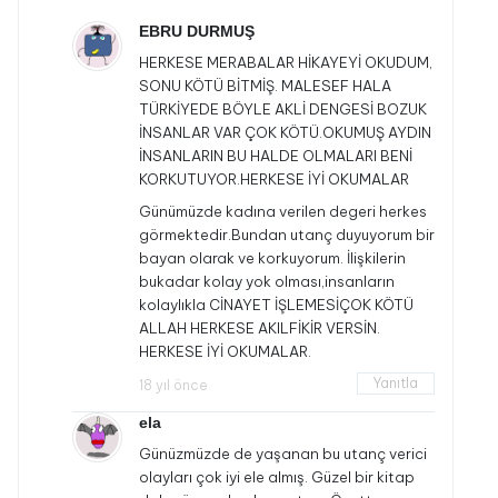
EBRU DURMUŞ
HERKESE MERABALAR HİKAYEYİ OKUDUM,
SONU KÖTÜ BİTMİŞ. MALESEF HALA
TÜRKİYEDE BÖYLE AKLİ DENGESİ BOZUK
İNSANLAR VAR ÇOK KÖTÜ.OKUMUŞ AYDIN
İNSANLARIN BU HALDE OLMALARI BENİ
KORKUTUYOR.HERKESE İYİ OKUMALAR
Günümüzde kadına verilen degeri herkes
görmektedir.Bundan utanç duyuyorum bir
bayan olarak ve korkuyorum. İlişkilerin
bukadar kolay yok olması,insanların
kolaylıkla CİNAYET İŞLEMESİÇOK KÖTÜ
ALLAH HERKESE AKILFİKİR VERSİN.
HERKESE İYİ OKUMALAR.
Yanıtla
18 yıl önce
ela
Günüzmüzde de yaşanan bu utanç verici
olayları çok iyi ele almış. Güzel bir kitap