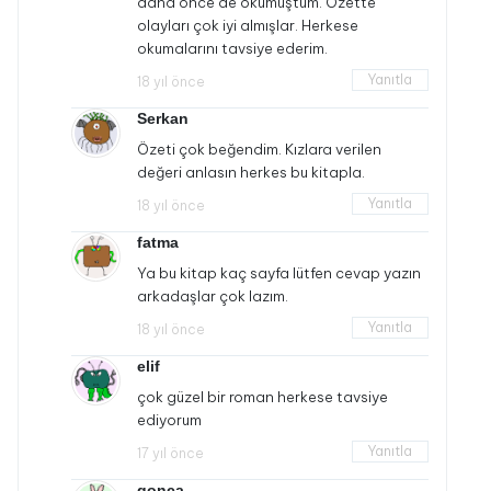
daha önce de okumuştum. Özette
olayları çok iyi almışlar. Herkese
okumalarını tavsiye ederim.
Yanıtla
18 yıl önce
Serkan
Özeti çok beğendim. Kızlara verilen
değeri anlasın herkes bu kitapla.
Yanıtla
18 yıl önce
fatma
Ya bu kitap kaç sayfa lütfen cevap yazın
arkadaşlar çok lazım.
Yanıtla
18 yıl önce
elif
çok güzel bir roman herkese tavsiye
ediyorum
Yanıtla
17 yıl önce
gonca