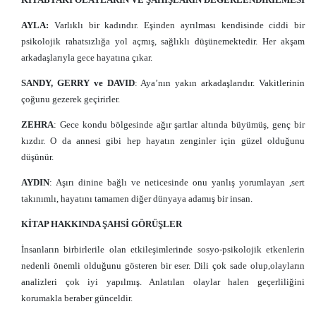
AYLA:
Varlıklı bir kadındır. Eşinden ayrılması kendisinde ciddi bir
psikolojik rahatsızlığa yol açmış, sağlıklı düşünemektedir. Her akşam
arkadaşlarıyla gece hayatına çıkar.
SANDY, GERRY ve DAVID
: Aya’nın yakın arkadaşlarıdır. Vakitlerinin
çoğunu gezerek geçirirler.
ZEHRA
: Gece kondu bölgesinde ağır şartlar altında büyümüş, genç bir
kızdır. O da annesi gibi hep hayatın zenginler için güzel olduğunu
düşünür.
AYDIN
: Aşırı dinine bağlı ve neticesinde onu yanlış yorumlayan ,sert
takınımlı, hayatını tamamen diğer dünyaya adamış bir insan.
KİTAP HAKKINDA ŞAHSİ GÖRÜŞLER
İnsanların birbirlerile olan etkileşimlerinde sosyo-psikolojik etkenlerin
nedenli önemli olduğunu gösteren bir eser. Dili çok sade olup,olayların
analizleri çok iyi yapılmış. Anlatılan olaylar halen geçerliliğini
korumakla beraber günceldir.