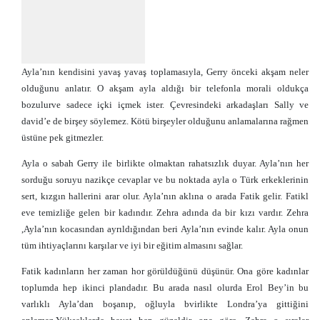
Ayla’nın kendisini yavaş yavaş toplamasıyla, Gerry önceki akşam neler
olduğunu anlatır. O akşam ayla aldığı bir telefonla morali oldukça
bozulurve sadece içki içmek ister. Çevresindeki arkadaşları Sally ve
david’e de birşey söylemez. Kötü birşeyler olduğunu anlamalarına rağmen
üstüne pek gitmezler.
Ayla o sabah Gerry ile birlikte olmaktan rahatsızlık duyar. Ayla’nın her
sorduğu soruyu nazikçe cevaplar ve bu noktada ayla o Türk erkeklerinin
sert, kızgın hallerini arar olur. Ayla’nın aklına o arada Fatik gelir. Fatikl
eve temizliğe gelen bir kadındır. Zehra adında da bir kızı vardır. Zehra
,Ayla’nın kocasından ayrıldığından beri Ayla’nın evinde kalır. Ayla onun
tüm ihtiyaçlarını karşılar ve iyi bir eğitim almasını sağlar.
Fatik kadınların her zaman hor görüldüğünü düşünür. Ona göre kadınlar
toplumda hep ikinci plandadır. Bu arada nasıl olurda Erol Bey’in bu
varlıklı Ayla’dan boşanıp, oğluyla bvirlikte Londra’ya gittiğini