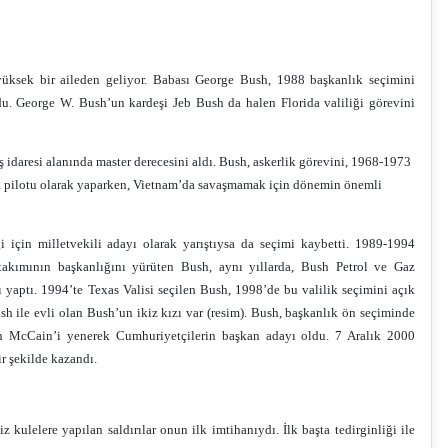
üksek bir aileden geliyor. Babası George Bush, 1988 başkanlık seçimini
du. George W. Bush’un kardeşi Jeb Bush da halen Florida valiliği görevini
 idaresi alanında master derecesini aldı. Bush, askerlik görevini, 1968-1973
çak pilotu olarak yaparken, Vietnam’da savaşmamak için dönemin önemli
i için milletvekili adayı olarak yarıştıysa da seçimi kaybetti. 1989-1994
takımının başkanlığını yürüten Bush, aynı yıllarda, Bush Petrol ve Gaz
 yaptı. 1994’te Texas Valisi seçilen Bush, 1998’de bu valilik seçimini açık
h ile evli olan Bush’un ikiz kızı var (resim). Bush, başkanlık ön seçiminde
hn McCain’i yenerek Cumhuriyetçilerin başkan adayı oldu. 7 Aralık 2000
ir şekilde kazandı.
kulelere yapılan saldırılar onun ilk imtihanıydı. İlk başta tedirginliği ile