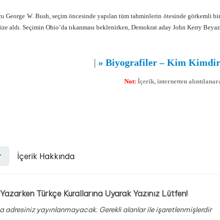
 George W. Bush, seçim öncesinde yapılan tüm tahminlerin ötesinde görkemli bir 
ize aldı. Seçimin Ohio’da tıkanması beklenirken, Demokrat aday John Kerry Beyaz Sa
|
» Biyografiler – Kim Kimdir
Not:
İçerik, internetten alıntılan
Biyografi
,
Biyografiler
,
Yaşam Öyküleri
,
r
İçerik Hakkında
Yazarken Türkçe Kurallarına Uyarak Yazınız Lütfen!
a adresiniz yayınlanmayacak.
Gerekli alanlar
ile işaretlenmişlerdir