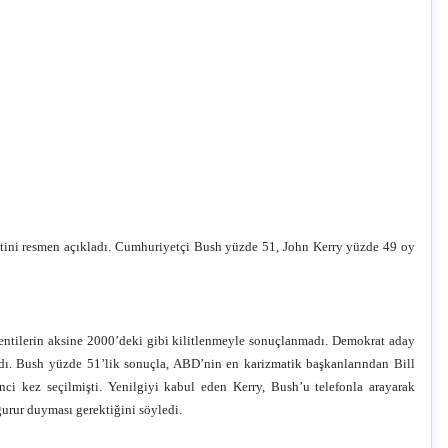
etini resmen açıkladı. Cumhuriyetçi Bush yüzde 51, John Kerry yüzde 49 oy
entilerin aksine 2000’deki gibi kilitlenmeyle sonuçlanmadı. Demokrat aday
adı. Bush yüzde 51’lik sonuçla, ABD’nin en karizmatik başkanlarından Bill
nci kez seçilmişti. Yenilgiyi kabul eden Kerry, Bush’u telefonla arayarak
urur duyması gerektiğini söyledi.