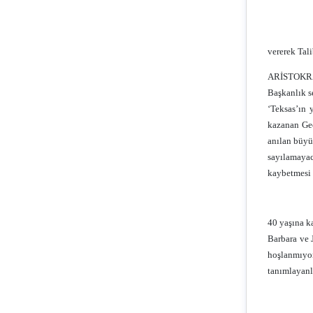
vererek Tal
ARİSTOKR
Başkanlık s
‘Teksas’ın 
kazanan Geo
anılan büyü
sayılamayac
kaybetmesi 
40 yaşına k
Barbara ve J
hoşlanmıyor
tanımlayanla