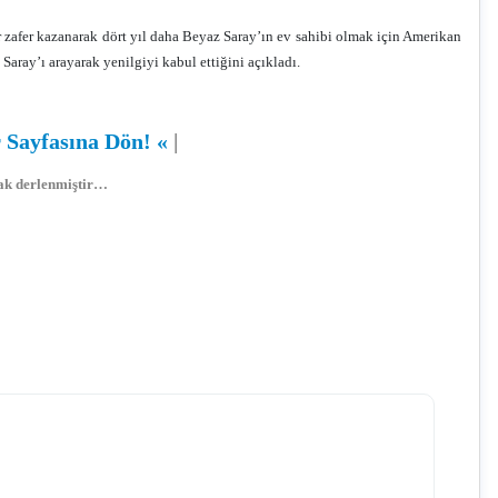
zafer kazanarak dört yıl daha Beyaz Saray’ın ev sahibi olmak için Amerikan
ray’ı arayarak yenilgiyi kabul ettiğini açıkladı.
 Sayfasına Dön! «
|
arak derlenmiştir…
Kim Kimdir?
,
Biyografi