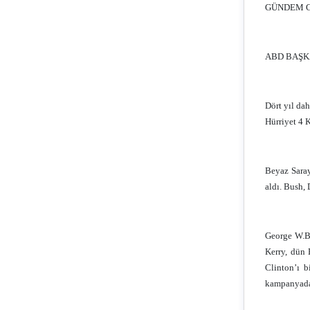
GÜNDEM 
ABD BAŞK
Dört yıl da
Hürriyet 
Beyaz Saray
aldı. Bush, 
George W.Bu
Kerry, dün 
Clinton’ı b
kampanyadan