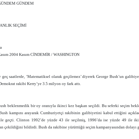
GÜNDEM GÜNDEM
ANLIK SEÇİMİ
ha
4 Kasım 2004 Kasım CİNDEMİR / WASHINGTON
 geç saatlerde, ‘Matematiksel olarak geçilemez’ diyerek George Bush’un galibiy
Demokrat rakibi Kerry’ye 3.5 milyon oy fark attı.
sh beklenmedik bir oy oranıyla ikinci kez başkan seçildi. Bu seferki seçim bekl
Bush kampını arayarak Cumhuriyetçi rakibinin galibiyetini kabul ettiğini açıkl
ile geçti. Clinton 1992’de yüzde 43 ile seçilmiş, 1996’da ise yüzde 49 ile iki
 çekildiğini bildirdi. Bush da rakibine yürüttüğü seçim kampanyasından dolayı g