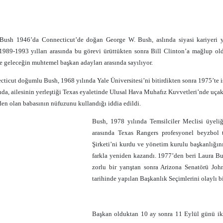
Bush 1946’da Connecticut’de doğan George W. Bush, aslında siyasi kariyeri y
1989-1993 yılları arasında bu görevi ürüttükten sonra Bill Clinton’a mağlup ol
e geleceğin muhtemel başkan adayları arasında sayılıyor.
ticut doğumlu Bush, 1968 yılında Yale Üniversitesi’ni bitirdikten sonra 1975’te iş
sında, ailesinin yerleştiği Texas eyaletinde Ulusal Hava Muhafız Kuvvetleri’nde u
nden olan babasının nüfuzunu kullandığı iddia edildi.
Bush, 1978 yılında Temsilciler Meclisi üyeliğ
arasında Texas Rangers profesyonel beyzbol 
Şirketi’ni kurdu ve yönetim kurulu başkanlığını
farkla yeniden kazandı. 1977’den beri Laura Bus
zorlu bir yarıştan sonra Arizona Senatörü Jo
tarihinde yapılan Başkanlık Seçimlerini olaylı b
Başkan olduktan 10 ay sonra 11 Eylül günü ikiz 