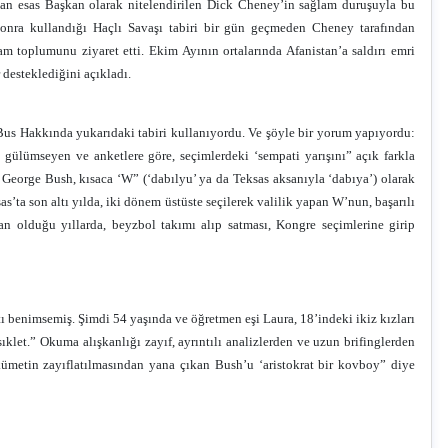
dan esas Başkan olarak nitelendirilen Dick Cheney’in sağlam duruşuyla bu
 sonra kullandığı Haçlı Savaşı tabiri bir gün geçmeden Cheney tarafından
 toplumunu ziyaret etti. Ekim Ayının ortalarında Afanistan’a saldırı emri
desteklediğini açıkladı.
s Hakkında yukarıdaki tabiri kullanıyordu. Ve şöyle bir yorum yapıyordu:
ülümseyen ve anketlere göre, seçimlerdeki ‘sempati yarışını” açık farkla
George Bush, kısaca ‘W” (‘dabılyu’ ya da Teksas aksanıyla ‘dabıya’) olarak
’ta son altı yılda, iki dönem üstüste seçilerek valilik yapan W’nun, başarılı
n olduğu yıllarda, beyzbol takımı alıp satması, Kongre seçimlerine girip
tı benimsemiş. Şimdi 54 yaşında ve öğretmen eşi Laura, 18’indeki ikiz kızları
sıklet.” Okuma alışkanlığı zayıf, ayrıntılı analizlerden ve uzun brifinglerden
ükümetin zayıflatılmasından yana çıkan Bush’u ‘aristokrat bir kovboy” diye