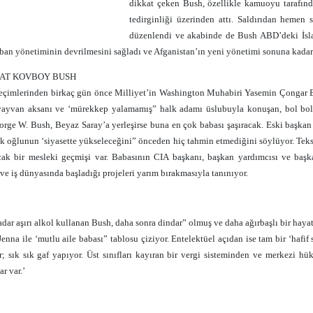
dikkat çeken Bush, özellikle kamuoyu tarafın
tedirginliği üzerinden attı. Saldırıdan hemen
düzenlendi ve akabinde de Bush ABD’deki İslam
iban yönetiminin devrilmesini sağladı ve Afganistan’ın yeni yönetimi sonuna kadar 
AT KOVBOY BUSH
eçimlerinden birkaç gün önce Milliyet’in Washington Muhabiri Yasemin Çongar Bu
yayvan aksanı ve ‘mürekkep yalamamış” halk adamı üslubuyla konuşan, bol bol g
rge W. Bush, Beyaz Saray’a yerleşirse buna en çok babası şaşıracak. Eski başkan 
k oğlunun ‘siyasette yükseleceğini” önceden hiç tahmin etmediğini söylüyor. Teksas
ak bir mesleki geçmişi var. Babasının CIA başkanı, başkan yardımcısı ve başka
ve iş dünyasında başladığı projeleri yarım bırakmasıyla tanınıyor.
adar aşırı alkol kullanan Bush, daha sonra dindar” olmuş ve daha ağırbaşlı bir haya
enna ile ‘mutlu aile babası” tablosu çiziyor. Entelektüel açıdan ise tam bir ‘hafif 
; sık sık gaf yapıyor. Üst sınıfları kayıran bir vergi sisteminden ve merkezi h
r var.’