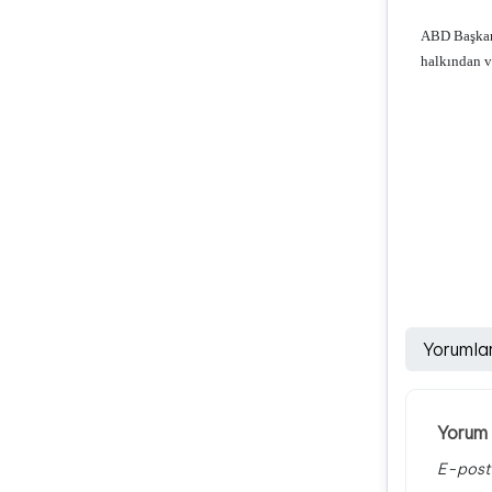
ABD Başkanı
halkından v
Yorumla
Yorum 
E-post