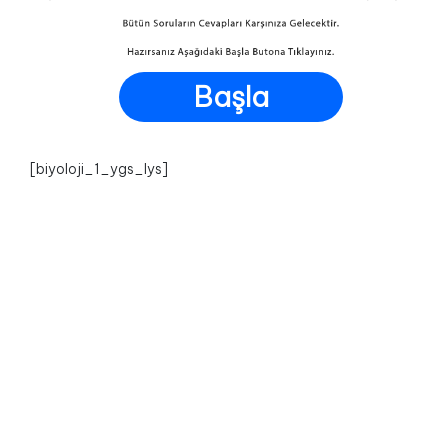
Başla
[biyoloji_1_ygs_lys]