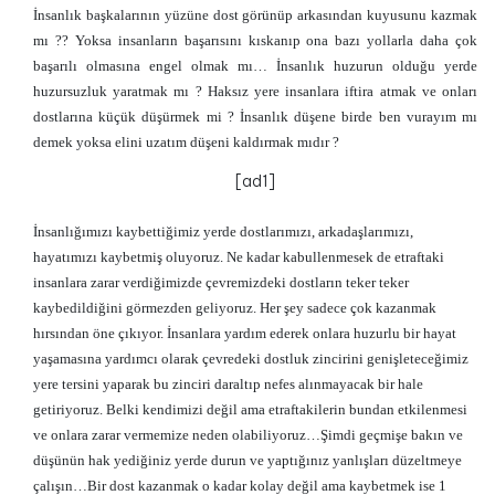
İnsanlık başkalarının yüzüne dost görünüp arkasından kuyusunu kazmak
mı ?? Yoksa insanların başarısını kıskanıp ona bazı yollarla daha çok
başarılı olmasına engel olmak mı… İnsanlık huzurun olduğu yerde
huzursuzluk yaratmak mı ? Haksız yere insanlara iftira atmak ve onları
dostlarına küçük düşürmek mi ? İnsanlık düşene birde ben vurayım mı
demek yoksa elini uzatım düşeni kaldırmak mıdır ?
[ad1]
İnsanlığımızı kaybettiğimiz yerde dostlarımızı, arkadaşlarımızı,
hayatımızı kaybetmiş oluyoruz. Ne kadar kabullenmesek de etraftaki
insanlara zarar verdiğimizde çevremizdeki dostların teker teker
kaybedildiğini görmezden geliyoruz. Her şey sadece çok kazanmak
hırsından öne çıkıyor. İnsanlara yardım ederek onlara huzurlu bir hayat
yaşamasına yardımcı olarak çevredeki dostluk zincirini genişleteceğimiz
yere tersini yaparak bu zinciri daraltıp nefes alınmayacak bir hale
getiriyoruz. Belki kendimizi değil ama etraftakilerin bundan etkilenmesi
ve onlara zarar vermemize neden olabiliyoruz…
Şimdi geçmişe bakın ve
düşünün hak yediğiniz yerde durun ve yaptığınız yanlışları düzeltmeye
çalışın…
Bir dost kazanmak o kadar kolay değil ama kaybetmek ise 1