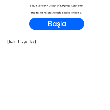
Başla
[fizik_1_ygs_lys]