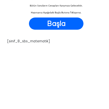
Başla
[sinif_8_sbs_matematik]