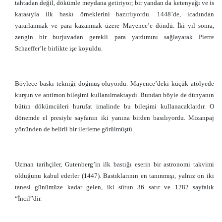
tahtadan değil, dökümle meydana getiriyor; bir yandan da ketenyağı ve is
karasıyla ilk baskı örneklerini hazırlıyordu. 1448’de, icadından
yararlanmak ve para kazanmak üzere Mayence’e döndü. İki yıl sonra,
zengin bir burjuvadan gerekli para yardımını sağlayarak Pierre
Schaeffer’le birlikte işe koyuldu.
Böylece baskı tekniği doğmuş oluyordu. Mayence’deki küçük atölyede
kurşun ve antimon bileşimi kullanılmaktaydı. Bundan böyle de dünyanın
bütün dökümcüleri hurufat imalinde bu bileşimi kullanacaklardır. O
dönemde el presiyle sayfanın iki yanına birden basılıyordu. Mizanpaj
yönünden de belirli bir ilerleme görülmüştü.
Uzman tarihçiler, Gutenberg’in ilk bastığı eserin bir astronomi takvimi
olduğunu kabul ederler (1447). Bastıklarının en tanınmışı, yalnız on iki
tanesi günümüze kadar gelen, iki sütun 36 satır ve 1282 sayfalık
“İncil”dir.