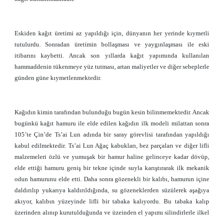
Eskiden kağıt üretimi az yapıldığı için, dünyanın her yerinde kıymetli
tutulurdu. Sonradan üretimin bollaşması ve yaygınlaşması ile eski
itibarını kaybetti. Ancak son yıllarda kağıt yapımında kullanılan
hammaddenin tükenmeye yüz tutması, artan maliyetler ve diğer sebeplerle
günden güne kıymetlenmektedir.
Kağıdın kimin tarafından bulunduğu bugün kesin bilinmemektedir. Ancak
bugünkü kağıt hamuru ile elde edilen kağıdın ilk modeli milattan sonra
105’te Çin’de Ts’ai Lun adında bir saray görevlisi tarafından yapıldığı
kabul edilmektedir. Ts’ai Lun Ağaç kabukları, bez parçaları ve diğer lifli
malzemeleri özlü ve yumuşak bir hamur haline gelinceye kadar dövüp,
elde ettiği hamuru geniş bir tekne içinde suyla karıştırarak ilk mekanik
odun hamurunu elde etti. Daha sonra gözenekli bir kalıbı, hamurun içine
daldırılıp yukarıya kaldırıldığında, su gözeneklerden süzülerek aşağıya
akıyor, kalıbın yüzeyinde lifli bir tabaka kalıyordu. Bu tabaka kalıp
üzerinden alınıp kurutulduğunda ve üzeinden el yapımı silindirlerle ilkel