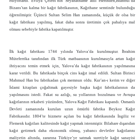
ediyorlardı. Evliya Çelebi’nin Seyahatname adlı eserinden,İstanbul’da
Bizans’tan kalma bir kağıt fabrikasının, Kağıthane semtinde bulunduğu
öğrenilmiştir. Üçüncü Sultan Selim Han zamanında, küçük de olsa bir
kağıt fabrikası yapılmış, fakat daha sonra üretimin çok pahalıya mal
olması sebebiyle fabrika kapatılmıştır.
İlk kağıt fabrikası 1744 yılında Yalova’da kurulmuştur. İbrahim
Müteferrika tarafından ilk Türk matbaasının kurulmasıyla artan kağıt
ihtiyacını temin etmek için, Yalova’da kağıt fabrikasının yapılmasına
karar verildi. Bu fabrikada birçok cins kağıt imal edildi. Sultan Birinci
Mahmud Han bu fabrikadan çok memnun oldu. Kur’an-ı kerim ve diğer
İslami kitapları çoğaltmak gayesiyle başka kağıt fabrikalarının da
yapılmasını istedi. Fakat su azlığı, su yollarının bozulması ve Avrupa
kağıtlarının rekabeti yüzünden, Yalova Kağıt Fabrikası kapandı. Osmanlı
Devleti zamanında kurulan uzun ömürlü fabrika Beykoz Kağıt
Fabrikasıdır. 1804’te hizmete açılan bu kağıt fabrikasında İngiliz ve
Flemenk kağıtları kalitesinde kağıt yapmak istenmiştir. Bilahare dışarıdan
kağıt getirmek daha ekonomik olmuş, yabancı devletler kağıtlarını
maliyetin altında, zararına Türkiye’ye satmak suretiyle kağıt sanayisi