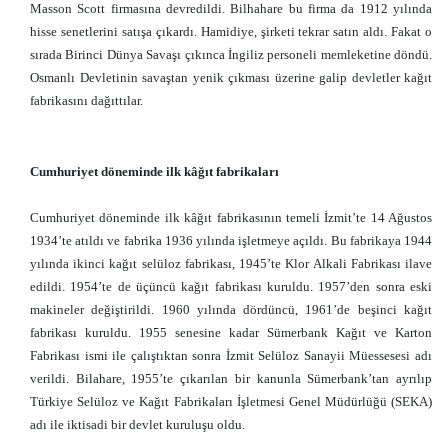
Masson Scott firmasına devredildi. Bilhahare bu firma da 1912 yılında
hisse senetlerini satışa çıkardı. Hamidiye, şirketi tekrar satın aldı. Fakat o
sırada Birinci Dünya Savaşı çıkınca İngiliz personeli memleketine döndü.
Osmanlı Devletinin savaştan yenik çıkması üzerine galip devletler kağıt
fabrikasını dağıttılar.
Cumhuriyet döneminde ilk kâğıt fabrikaları
Cumhuriyet döneminde ilk kâğıt fabrikasının temeli İzmit’te 14 Ağustos
1934’te atıldı ve fabrika 1936 yılında işletmeye açıldı. Bu fabrikaya 1944
yılında ikinci kağıt selüloz fabrikası, 1945’te Klor Alkali Fabrikası ilave
edildi. 1954’te de üçüncü kağıt fabrikası kuruldu. 1957’den sonra eski
makineler değiştirildi. 1960 yılında dördüncü, 1961’de beşinci kağıt
fabrikası kuruldu. 1955 senesine kadar Sümerbank Kağıt ve Karton
Fabrikası ismi ile çalıştıktan sonra İzmit Selüloz Sanayii Müessesesi adı
verildi. Bilahare, 1955’te çıkarılan bir kanunla Sümerbank’tan ayrılıp
Türkiye Selüloz ve Kağıt Fabrikaları İşletmesi Genel Müdürlüğü (SEKA)
adı ile iktisadi bir devlet kuruluşu oldu.