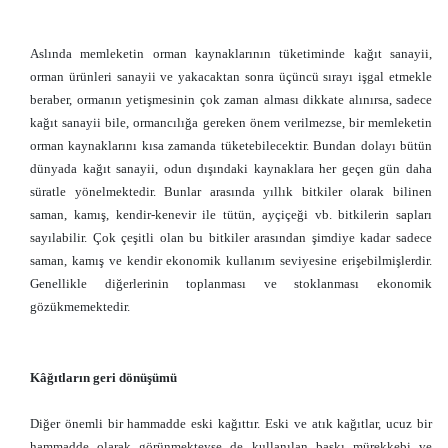
Aslında memleketin orman kaynaklarının tüketiminde kağıt sanayii,
orman ürünleri sanayii ve yakacaktan sonra üçüncü sırayı işgal etmekle
beraber, ormanın yetişmesinin çok zaman alması dikkate alınırsa, sadece
kağıt sanayii bile, ormancılığa gereken önem verilmezse, bir memleketin
orman kaynaklarını kısa zamanda tüketebilecektir. Bundan dolayı bütün
dünyada kağıt sanayii, odun dışındaki kaynaklara her geçen gün daha
süratle yönelmektedir. Bunlar arasında yıllık bitkiler olarak bilinen
saman, kamış, kendir-kenevir ile tütün, ayçiçeği vb. bitkilerin sapları
sayılabilir. Çok çeşitli olan bu bitkiler arasından şimdiye kadar sadece
saman, kamış ve kendir ekonomik kullanım seviyesine erişebilmişlerdir.
Genellikle diğerlerinin toplanması ve stoklanması ekonomik
gözükmemektedir.
Kâğıtların geri dönüşümü
Diğer önemli bir hammadde eski kağıttır. Eski ve atık kağıtlar, ucuz bir
hammadde olarak görünmekteyse de kullanılan baskı mürekkebi ve