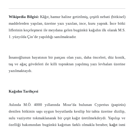
Wikipedia Bilgisi:
Kâğıt, hamur haline getirilmiş, çeşitli nebati (bitkisel)
maddelerden yapılan, üzerine yazı yazılan, ince, kuru yaprak. İnce bitki
liflerinin keçeleşmesi ile meydana gelen bugünkü kağıdın ilk olarak M.S.
1. yüzyılda Çin’de yapıldığı sanılmaktadır.
İnsanoğlunun hayatının bir parçası olan yazı, daha önceleri, düz konik,
taş ve ağaç gövdeleri ile killi topraktan yapılmış yazı levhaları üzerine
yazılmaktaydı.
Kağıdın Tarihçesi
Aslında M.Ö. 4000 yıllarında Mısır’da bulunan Cyperius (papirüs)
denilen bitkinin sapı uygun boyutlarda kesilip bir tahta üzerine dizilip,
sulu vaziyette tokmaklanarak bir çeşit kağıt üretilmekdeydi. Yapılışı ve
özelliği bakımından bugünkü kağıttan farklı olmakla beraber,
kağıt
ismi