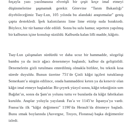
fırçayla yazı yazılmasına elverişli bir çeşit keçe imal etmeyi
düşünmelerine şaşmamak gerekir. Görevine “Tarım Bakanlığı”
diyebileceğimiz Tsay-Lun, 105 yılında bu alandaki araştırmalar” geniş
çapta destekledi. İpek kalıntılarını lime lime ettirip suda bıraktırdı.
Böylece, bir tür hamur elde edildi. Sonra bu sulu hamur, sepetten yapılmış
bir kalburun içine konulup süzüldü. Kalburda kalan lifli madde, kâğıttı.
Tsay-Lun çalışmaları sürdürdü ve daha ucuz bir hammadde, sözgelişi
bambu ya da incir ağacı denenmeye başlandı; kalbur da geliştirildi.
Denemelerin gizli tutulması emredilmiş olmakla birlikte, bu teknik kısa
sürede duyuldu. Bunun üzerine 751’de Çinli kâğıt işçileri tutuklanıp
Semerkant’a sürgün edilince, orada hammaddesi keten ya da kenevir olan
kâğıt imal etmeye başladılar. Bir çeyrek yüzyıl sonra, kâğıt tekniğinin sırrı
Bağdat’ın, sonra da Şam’ın yolunu tuttu ve buralarda da kâğıt fabrikaları
kuruldu. Araplar yoluyla yayılarak Fas’a ve 1145’te İspanya’ya vardı.
Fransa’da ilk “kâğıt değirmeni” 1190’da Herault’da dönmeye başladı.
Bunu ırmak boylarında (Auvergne, Troyes, Floransa) başka değirmenler
izledi.