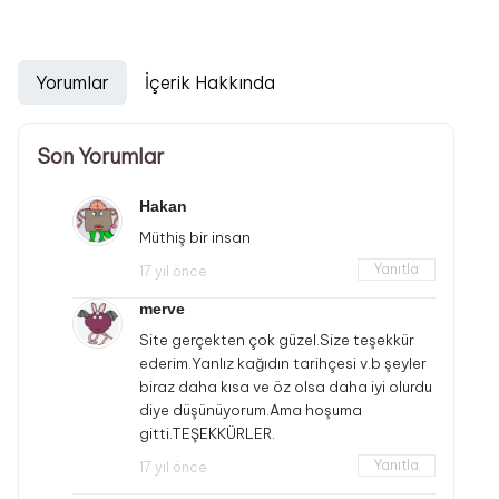
Yorumlar
İçerik Hakkında
Son Yorumlar
Hakan
Müthiş bir insan
Yanıtla
17 yıl önce
merve
Site gerçekten çok güzel.Size teşekkür
ederim.Yanlız kağıdın tarihçesi v.b şeyler
biraz daha kısa ve öz olsa daha iyi olurdu
diye düşünüyorum.Ama hoşuma
gitti.TEŞEKKÜRLER.
Yanıtla
17 yıl önce