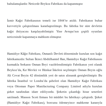
baltalamışlardır. Neticede Beykoz Fabrikası da kapanmıştır.
İzmir Kağıt Fabrikasının temeli ise 1844’te atıldı. Fabrikanın buhar
kuvvetiyle çalıştırılması kararlaştırılmıştı. Bu fabrika bir süre devletin
kağıt ihtiyacını karşılayabilmiştir. Yine Avrupa’nın çeşitli oyunları
neticesinde kapanmaya mahkum olmuştur.
Hamidiye Kâğıt Fabrikası, Osmanlı Devleti döneminde kurulan son kağıt
fabrikamızdır. Sultan İkinci Abdülhamid Han, Hamidiye Kağıt Fabrikasını
kurmakla Serkarın Osman Beyi vazifelendirmiştir. Fabrikanın yeri olarak
Beykoz’da, Kır Mevkii ve Hünkar İskelesi seçilmiştir. Osman Beyin oğlu
Ali Cevat Beyin 42 dönümlük yeri de satın alınarak genişletilmiştir. Bu
fabrika İstanbul ve Londra’da şubeleri olan Hamidiye Kağıt Fabrikası
veya Ottoman Paper Manifacturing Company Limited adıyla kurulan
şirket tarafından idare ediliyordu. Şirketin çıkardığı hisse senetleri
satılmadı. Masson Scott firması bir müddet bu fabrikayı çalıştırdı. Şirket
(Hamidiye Kağıt Fabrikası), borcunu ödemeyince mahkeme kararıyla