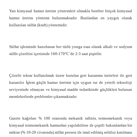
Yarı kimyasal hamur üretim yöntemleri olmakla bereber birçok kimyasal
hamur üretim yöntemi bulunmaktadır. Bunlardan en yaygın olarak
kullanılan sülfat (kraft) yöntemidir.
Sülfat işleminde hazırlanan her türlü yonga esas olarak alkali ve sodyum
sülfit çözeltisi içerisinde 160-170°C’de 2-3 saat pişirilir.
Çözelti tekrar kullanılmak üzere kurulan geri kazanma üniteleri ile geri
kazanılır. İşlem güçlü hamur üretimi için uygun ise de yeterli teknoloji
seviyesinde olmayan ve kimyasal madde tedarikinde güçlükleri bulunan
memleketlerde problemler çıkarmaktadır.
Gazete kağıtları % 100 oranında mekanik rafinör, termomekanik veya
kimyasal termomekanik hamurdan yapılabilirse de çeşitli bakımlardan bir
miktar (% 10-20 civarında) sülfat prosesi ile imal edilmiş selüloz katılması