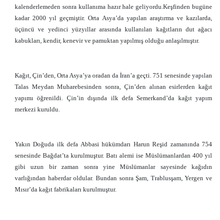
kalenderlemeden sonra kullanıma hazır hale geliyordu.Keşfinden bugüne
kadar 2000 yıl geçmiştir. Orta Asya’da yapılan araştırma ve kazılarda,
üçüncü ve yedinci yüzyıllar arasında kullanılan kağıtların dut ağacı
kabukları, kendir, kenevir ve pamuktan yapılmış olduğu anlaşılmıştır.
Kağıt, Çin’den, Orta Asya’ya oradan da İran’a geçti. 751 senesinde yapılan
Talas Meydan Muharebesinden sonra, Çin’den alınan esirlerden kağıt
yapımı öğrenildi. Çin’in dışında ilk defa Semerkand’da kağıt yapım
merkezi kuruldu.
Yakın Doğuda ilk defa Abbasi hükümdarı Harun Reşid zamanında 754
senesinde Bağdat’ta kurulmuştur. Batı alemi ise Müslümanlardan 400 yıl
gibi uzun bir zaman sonra yine Müslümanlar sayesinde kağıdın
varlığından haberdar oldular. Bundan sonra Şam, Trablusşam, Yergen ve
Mısır’da kağıt fabrikaları kurulmuştur.