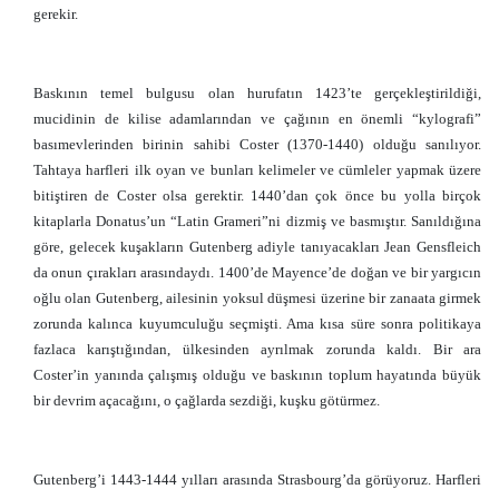
gerekir.
Baskının temel bulgusu olan hurufatın 1423’te gerçekleştirildiği,
mucidinin de kilise adamlarından ve çağının en önemli “kylografi”
basımevlerinden birinin sahibi Coster (1370-1440) olduğu sanılıyor.
Tahtaya harfleri ilk oyan ve bunları kelimeler ve cümleler yapmak üzere
bitiştiren de Coster olsa gerektir. 1440’dan çok önce bu yolla birçok
kitaplarla Donatus’un “Latin Grameri”ni dizmiş ve basmıştır. Sanıldığına
göre, gelecek kuşakların Gutenberg adiyle tanıyacakları Jean Gensfleich
da onun çırakları arasındaydı. 1400’de Mayence’de doğan ve bir yargıcın
oğlu olan Gutenberg, ailesinin yoksul düşmesi üzerine bir zanaata girmek
zorunda kalınca kuyumculuğu seçmişti. Ama kısa süre sonra politikaya
fazlaca karıştığından, ülkesinden ayrılmak zorunda kaldı. Bir ara
Coster’in yanında çalışmış olduğu ve baskının toplum hayatında büyük
bir devrim açacağını, o çağlarda sezdiği, kuşku götürmez.
Gutenberg’i 1443-1444 yılları arasında Strasbourg’da görüyoruz. Harfleri