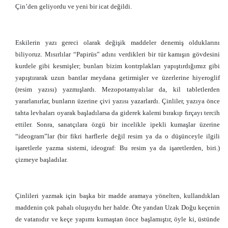
Çin’den geliyordu ve yeni bir icat değildi.
Eskilerin yazı gereci olarak değişik maddeler denemiş olduklarını
biliyoruz. Mısırlılar “Papirüs” adını verdikleri bir tür kamışın gövdesini
kurdele gibi kesmişler; bunları bizim kontrplakları yapıştırdığımız gibi
yapıştırarak uzun bantlar meydana getirmişler ve üzerlerine hiyeroglif
(resim yazısı) yazmışlardı. Mezopotamyalılar da, kil tabletlerden
yararlanırlar, bunların üzerine çivi yazısı yazarlardı. Çinliler, yazıya önce
tahta levhaları oyarak başladılarsa da giderek kalemi bırakıp fırçayı tercih
ettiler. Sonra, sanatçılara özgü bir incelikle ipekli kumaşlar üzerine
“ideogram”lar (bir fikri harflerle değil resim ya da o düşünceyle ilgili
işaretlerle yazma sistemi, ideograf: Bu resim ya da işaretlerden, biri.)
çizmeye başladılar.
Çinlileri yazmak için başka bir madde aramaya yönelten, kullandıkları
maddenin çok pahalı oluşuydu her halde. Öte yandan Uzak Doğu keçenin
de vatanıdır ve keçe yapımı kumaştan önce başlamıştır, öyle ki, üstünde