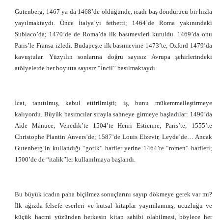
Gutenberg, 1467 ya da 1468’de öldüğünde, icadı baş döndürücü bir hızla
yayılmaktaydı. Önce İtalya’yı fethetti; 1464’de Roma yakınındaki
Subiaco’da; 1470’de de Roma’da ilk basımevleri kuruldu. 1469’da onu
Paris’le Fransa izledi. Budapeşte ilk basımevine 1473’te, Oxford 1479’da
kavuştular. Yüzyılın sonlarına doğru sayısız Avrupa şehirlerindeki
atölyelerde her boyutta sayısız “İncil” basılmaktaydı.
İcat, tanıtılmış, kabul ettirilmişti; iş, bunu mükemmelleştirmeye
kalıyordu. Büyük basımcılar sırayla sahneye girmeye başladılar: 1490’da
Aide Manuce, Venedik’te 1504’te Henri Estienne, Paris’te; 1555’te
Christophe Plantin Anvers’de; 1587’de Louis Elzevir, Leyde’de… Ancak
Gutenberg’in kullandığı “gotik” harfler yerine 1464’te “romen” harfleri;
1500’de de “italik”ler kullanılmaya başlandı.
Bu büyük icadın paha biçilmez sonuçlarını sayıp dökmeye gerek var mı?
İlk ağızda felsefe eserleri ve kutsal kitaplar yayımlanmış; ucuzluğu ve
küçük hacmi yüzünden herkesin kitap sahibi olabilmesi, böylece her