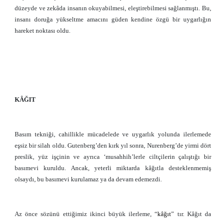
düzeyde ve zekâda insanın okuyabilmesi, eleştirebilmesi sağlanmıştı. Bu,
insanı doruğa yükseltme amacını güden kendine özgü bir uygarlığın
hareket noktası oldu.
KÂĞIT
Basım tekniği, cahillikle mücadelede ve uygarlık yolunda ilerlemede
eşsiz bir silah oldu. Gutenberg’den kırk yıl sonra, Nurenberg’de yirmi dört
preslik, yüz işçinin ve ayrıca ‘musahhih’lerle ciltçilerin çalıştığı bir
basımevi kuruldu. Ancak, yeterli miktarda kâğıtla desteklenmemiş
olsaydı, bu basımevi kurulamaz ya da devam edemezdi.
Az önce sözünü ettiğimiz ikinci büyük ilerleme, “
kâğıt
” tır. Kâğıt da