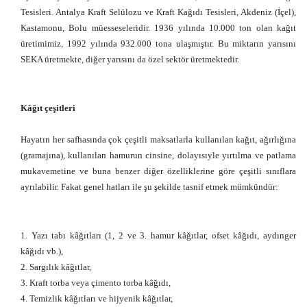
Tesisleri. Antalya Kraft Selülozu ve Kraft Kağıdı Tesisleri, Akdeniz (İçel),
Kastamonu, Bolu müesseseleridir. 1936 yılında 10.000 ton olan kağıt
üretimimiz, 1992 yılında 932.000 tona ulaşmıştır. Bu miktarın yarısını
SEKA üretmekte, diğer yarısını da özel sektör üretmektedir.
Kâğıt çeşitleri
Hayatın her safhasında çok çeşitli maksatlarla kullanılan kağıt, ağırlığına
(gramajına), kullanılan hamurun cinsine, dolayısıyle yırtılma ve patlama
mukavemetine ve buna benzer diğer özelliklerine göre çeşitli sınıflara
ayrılabilir. Fakat genel hatları ile şu şekilde tasnif etmek mümkündür:
1. Yazı tabı kâğıtları (1, 2 ve 3. hamur kâğıtlar, ofset kâğıdı, aydınger
kâğıdı vb.),
2. Sargılık kâğıtlar,
3. Kraft torba veya çimento torba kâğıdı,
4. Temizlik kâğıtları ve hijyenik kâğıtlar,