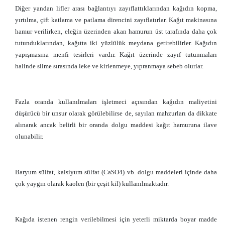
Diğer yandan lifler arası bağlantıyı zayıflattıklarından kağıdın kopma,
yırtılma, çift katlama ve patlama direncini zayıflatırlar. Kağıt makinasına
hamur verilirken, eleğin üzerinden akan hamurun üst tarafında daha çok
tutunduklarından, kağıtta iki yüzlülük meydana getirebilirler. Kağıdın
yapışmasına menfi tesirleri vardır. Kağıt üzerinde zayıf tutunmaları
halinde silme sırasında leke ve kirlenmeye, yıpranmaya sebeb olurlar.
Fazla oranda kullanılmaları işletmeci açısından kağıdın maliyetini
düşürücü bir unsur olarak görülebilirse de, sayılan mahzurları da dikkate
alınarak ancak belirli bir oranda dolgu maddesi kağıt hamuruna ilave
olunabilir.
Baryum sülfat, kalsiyum sülfat (CaSO4) vb. dolgu maddeleri içinde daha
çok yaygın olarak kaolen (bir çeşit kil) kullanılmaktadır.
Kağıda istenen rengin verilebilmesi için yeterli miktarda boyar madde