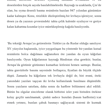
desenlerden birçok sayıda basılabilmektedir. Kaynağı ta uzaklarda, Çin’de
olan, bu oyma desenli basma resimlerin bazıları 947 yılından günümüze
kadar kalmıştır. Konu, titizlikle düzleştirilmiş bir levhaya işleniyor; sonra
desen ya da yazının çevresindeki tahta çelik kalemle oyuluyor ve geriye
kalan kabartma kısımlar iyice mürekkeplenip kağıda basılıyordu.
‘Bu tekniği Avrupa’ya getirenlerin Türkler ya da Ruslar olduğu sanılıyor.
XV. yüzyılın başlarında, iyice yaygınlaşan bu yöntemle bir yandan kutsal
resimlerin bolca dağılması sağlanırken öte yandan da oyun kâğıtları
basılıyordu. Oyun kâğıtlarının kaynağı Hindistan olsa gerektir; bunlar,
Avrupa’da görünür görünmez kumarbaz kitlesini hemen sarmıştı. Bunlar,
tahta gravürlerle basımı sayesinde bollaşırca, fiyatları da büyük ölçüde
düştü. Zamanla bu kâğıtların tek levhayla değil de, biri resmi, öteki
yanındaki yazıları taşıyan iki levha kullanılarak basılması düşünüldü.
Sonra yazıların satırlara, daha sonra da harflere bölünmesi akıl edildi.
Bütün bu olgular zincirleme olarak birbirini izler yani birinden ötekine
kolay geçilir sanılmamak; çünkü sadece hurufatı (basım harflerini) icat
etmek yetmez, bunları çabuk basmayı sağlayacak sistemi de kurmak