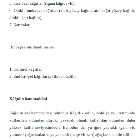
5. İnce özel kâğıtlar (sigara kâğıdı vb.),
6. Oluklu mukavva kâğıtları (kraft yüzey kağıdı, atık kağıt yüzey kağıdı,
oluklu katı kağıdı),
7. Kartonlar.
Bir başka sınıflandırma ise:
1. Kültürel kâğıtlar,
2. Endüstriyel kâğıtlar şeklinde olabilir.
Kâğıdın hammaddesi
Kâğıdın ana hammaddesi odundur. Kâğıtlık odun, mobilya vs. üretiminde
kullanılan odundan düşük, yakacak olarak kullanılan odundan daha
yüksek kalite seviyesindedir. Bu odun da, ya iğne yapraklı (çam vb.
yumuşak) ağaçlardan veya yapraklı (meşe vb. sert) ağaçlardan elde edilir.