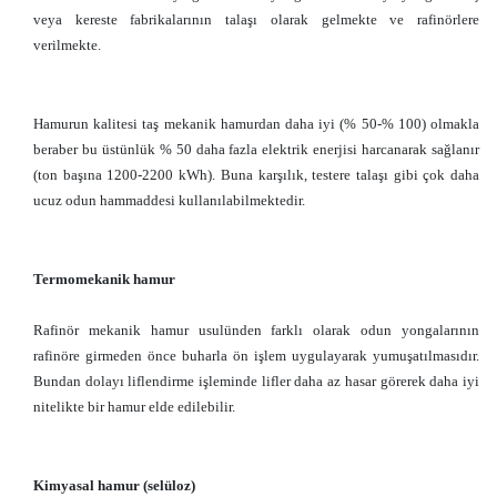
veya kereste fabrikalarının talaşı olarak gelmekte ve rafinörlere
verilmekte.
Hamurun kalitesi taş mekanik hamurdan daha iyi (% 50-% 100) olmakla
beraber bu üstünlük % 50 daha fazla elektrik enerjisi harcanarak sağlanır
(ton başına 1200-2200 kWh). Buna karşılık, testere talaşı gibi çok daha
ucuz odun hammaddesi kullanılabilmektedir.
Termomekanik hamur
Rafinör mekanik hamur usulünden farklı olarak odun yongalarının
rafinöre girmeden önce buharla ön işlem uygulayarak yumuşatılmasıdır.
Bundan dolayı liflendirme işleminde lifler daha az hasar görerek daha iyi
nitelikte bir hamur elde edilebilir.
Kimyasal hamur (selüloz)