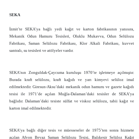
SEKA
İzmit’te SEKA’ya bağlı yedi kağıt ve karton fabrikasının yanısıra,
Mekanik Odun Hamuru Tesisleri, Oluklu Mukavva, Odun Selülozu
Fabrikası, Saman Selülozu Fabrikası, Klor Alkali Fabrikası, kuvvet
santralı, su tesisleri ve atölyeler vardır.
SEKA’nın Zonguldak-Çaycuma kuruluşu 1970’te işletmeye açılmıştır.
Burada kraft selülozu, kraft kağıdı ve yarı kimyevi selüloz imal
edilmektedir. Giresun-Aksu’daki mekanik odun hamuru ve gazete kağıdı
tesisi ile 1971’de açılan Muğla-Dalaman’daki tesisler de SEKA’ya
bağlıdır. Dalaman’daki tesiste sülfat ve viskoz selülozu, tabii kağıt ve
karton imal edilmektedir.
SEKA’ya bağlı diğer tesis ve müesseseler de 1975’ten sonra hizmete
açılan Afyon Beyaz Saman Selülozu Tesisi, Balıkesir Selüloz Kağıt