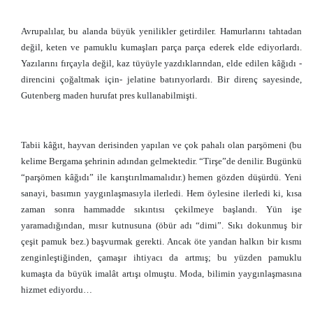
Avrupalılar, bu alanda büyük yenilikler getirdiler. Hamurlarını tahtadan
değil, keten ve pamuklu kumaşları parça parça ederek elde ediyorlardı.
Yazılarını fırçayla değil, kaz tüyüyle yazdıklarından, elde edilen kâğıdı -
direncini çoğaltmak için- jelatine batırıyorlardı. Bir direnç sayesinde,
Gutenberg maden hurufat pres kullanabilmişti.
Tabii kâğıt, hayvan derisinden yapılan ve çok pahalı olan parşömeni (bu
kelime Bergama şehrinin adından gelmektedir. “Tirşe”de denilir. Bugünkü
“parşömen kâğıdı” ile karıştırılmamalıdır.) hemen gözden düşürdü. Yeni
sanayi, basımın yaygınlaşmasıyla ilerledi. Hem öylesine ilerledi ki, kısa
zaman sonra hammadde sıkıntısı çekilmeye başlandı. Yün işe
yaramadığından, mısır kutnusuna (öbür adı “dimi”. Sıkı dokunmuş bir
çeşit pamuk bez.) başvurmak gerekti. Ancak öte yandan halkın bir kısmı
zenginleştiğinden, çamaşır ihtiyacı da artmış; bu yüzden pamuklu
kumaşta da büyük imalât artışı olmuştu. Moda, bilimin yaygınlaşmasına
hizmet ediyordu…