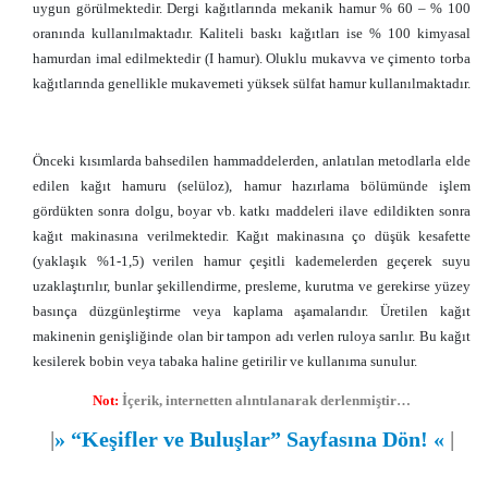
uygun görülmektedir. Dergi kağıtlarında mekanik hamur % 60 – % 100
oranında kullanılmaktadır. Kaliteli baskı kağıtları ise % 100 kimyasal
hamurdan imal edilmektedir (I hamur). Oluklu mukavva ve çimento torba
kağıtlarında genellikle mukavemeti yüksek sülfat hamur kullanılmaktadır.
Önceki kısımlarda bahsedilen hammaddelerden, anlatılan metodlarla elde
edilen kağıt hamuru (selüloz), hamur hazırlama bölümünde işlem
gördükten sonra dolgu, boyar vb. katkı maddeleri ilave edildikten sonra
kağıt makinasına verilmektedir. Kağıt makinasına ço düşük kesafette
(yaklaşık %1-1,5) verilen hamur çeşitli kademelerden geçerek suyu
uzaklaştırılır, bunlar şekillendirme, presleme, kurutma ve gerekirse yüzey
basınça düzgünleştirme veya kaplama aşamalarıdır. Üretilen kağıt
makinenin genişliğinde olan bir tampon adı verlen ruloya sarılır. Bu kağıt
kesilerek bobin veya tabaka haline getirilir ve kullanıma sunulur.
Not:
İçerik, internetten alıntılanarak derlenmiştir…
|
»
“Keşifler ve Buluşlar” Sayfasına Dön!
«
|