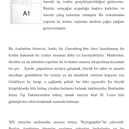
önemli üç icadın gerçekleştirildiğini görüyoruz.
Bunlar, ortaçağın uygarlığa başlıca katkıları ve
önemli çıkış noktaları olmuştur. Bu noktalardan
yapılan üç atılım, toplumu modern çağın eşiğine
getirivermiştir.
Bu icatlardan birincisi, baskı dır. Gutenberg’den önce hazırlanmış bir
kitaba bakarsak bu icadın önemini daha iyi kavrayabiliriz: Madenden,
deriden ya da tahtadan yapılma iki levhanın arasına sıkıştırılmış kocaman
bir şey… İçinde, papazların aylarca çalışarak, büyük bir sabır ve sanatla
meydana getirdikleri bir teoloji ya da metafizik eserinin kopyası var.
Görülüyor ki, kitap, o çağlarda pahalı bir lüks eşyasıdır. En büyük
kitaplıklarda bile birkaç yüzden fazlasını bulmak imkânsızdır. Bunlardan
birini Tıp Fakültesinden ödünç almak isteyen Kral XI. Louis bile
gümüşlerini rehin bırakmak zorunda kalmıştı.
XIV. yüzyılın sonlarında, ansızın ortaya “Kylographie”ler çıkıverdi.
Bunlar, üzerlerine desenler oyulmuş tahtadan levhalardır ve bu