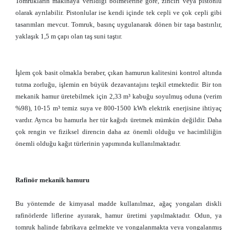
Tomrukların makinaya verildiği bölmelerine göre, zinciri veya pistonlu
olarak ayrılabilir. Pistonlular ise kendi içinde tek cepli ve çok cepli gibi
tasarımları mevcut. Tomruk, basınç uygulanarak dönen bir taşa bastırılır,
yaklaşık 1,5 m çapı olan taş suni taştır.
İşlem çok basit olmakla beraber, çıkan hamurun kalitesini kontrol altında
tutma zorluğu, işlemin en büyük dezavantajını teşkil etmektedir. Bir ton
mekanik hamur üretebilmek için 2,33 m³ kabuğu soyulmuş oduna (verim
%98), 10-15 m³ temiz suya ve 800-1500 kWh elektrik enerjisine ihtiyaç
vardır. Ayrıca bu hamurla her tür kağıdı üretmek mümkün değildir. Daha
çok rengin ve fiziksel direncin daha az önemli olduğu ve hacimliliğin
önemli olduğu kağıt türlerinin yapımında kullanılmaktadır.
Rafinör mekanik hamuru
Bu yöntemde de kimyasal madde kullanılmaz, ağaç yongaları diskli
rafinörlerde liflerine ayırarak, hamur üretimi yapılmaktadır. Odun, ya
tomruk halinde fabrikaya gelmekte ve yongalanmakta veya yongalanmış