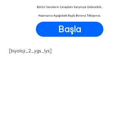
Başla
[biyoloji_2_ygs_lys]