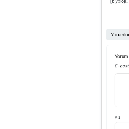
[biyoloji
Yorumla
Yorum 
E-post
Ad