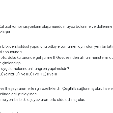
alıtsal kombinasyonların oluşumunda mayoz bölünme ve döllenme etkil
oluşur.
Bir bitkiden, kalıtsal yapısı ana bitkiyle tamamen aynı olan yeni bir bit
si sonucunda
gotu, doku kültüründe geliştirme II. Gövdesinden alınan meristemi, do
 çimlendirip
e uygulamalarından hangileri yapılmalıdır?
)YalnızII C)I ve II D) I ve III E) II ve III
S
 ve III eşeyli üreme ile ilgili özelliklerdir. Çeşitlilik sağlanmış olur. I
ründe geliştirildiğinde
ynısı yeni bir bitki eşeysiz üreme ile elde edilmiş olur.