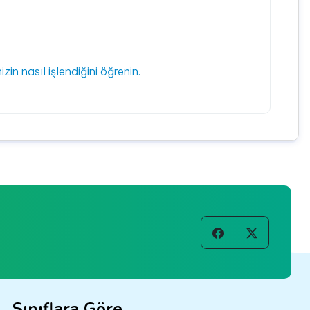
izin nasıl işlendiğini öğrenin.
Sınıflara Göre