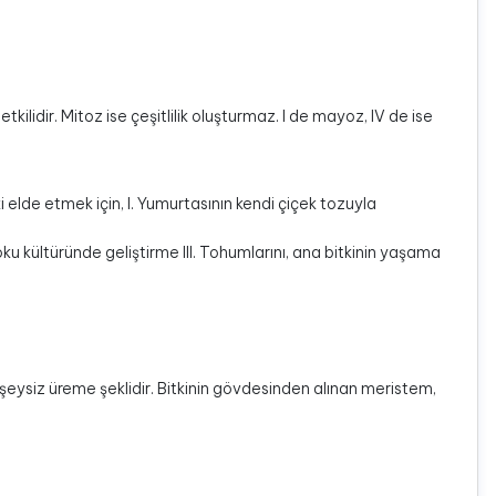
idir. Mitoz ise çeşitlilik oluşturmaz. I de mayoz, IV de ise
ki elde etmek için, I. Yumurtasının kendi çiçek tozuyla
ku kültüründe geliştirme III. Tohumlarını, ana bitkinin yaşama
I ise eşeysiz üreme şeklidir. Bitkinin gövdesinden alınan meristem,