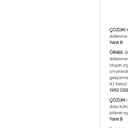
ÇÖZÜM:
K
döllenme 
Yanıt B
ÖRNEK
: 
döllenme
oluşan zi
ortamında
geliştirm
A) YalnızI B
1992 ÖS
ÇÖZÜM:
I
doku kültü
bitkinin a
Yanıt B