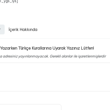
_1_ygs_lys]
r
İçerik Hakkında
Yazarken Türkçe Kurallarına Uyarak Yazınız Lütfen!
a adresiniz yayınlanmayacak.
Gerekli alanlar
ile işaretlenmişlerdir