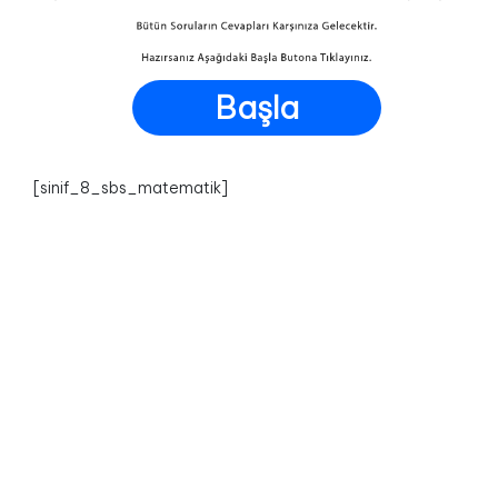
Başla
[sinif_8_sbs_matematik]