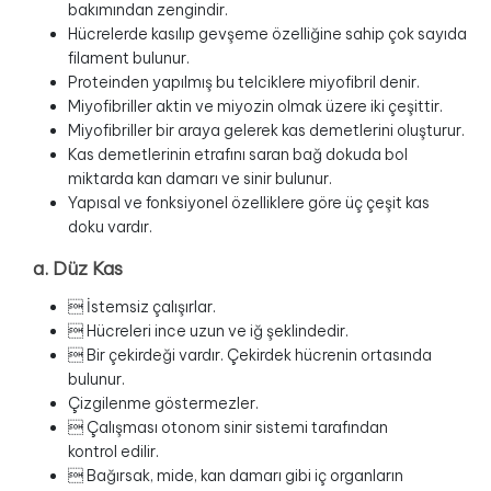
bakımından zengindir.
Hücrelerde kasılıp gevşeme özelliğine sahip çok sayıda
filament bulunur.
Proteinden yapılmış bu telciklere miyofibril denir.
Miyofibriller aktin ve miyozin olmak üzere iki çeşittir.
Miyofibriller bir araya gelerek kas demetlerini oluşturur.
Kas demetlerinin etrafını saran bağ dokuda bol
miktarda kan damarı ve sinir bulunur.
Yapısal ve fonksiyonel özelliklere göre üç çeşit kas
doku vardır.
a. Düz Kas
 İstemsiz çalışırlar.
 Hücreleri ince uzun ve iğ şeklindedir.
 Bir çekirdeği vardır. Çekirdek hücrenin ortasında
bulunur.
Çizgilenme göstermezler.
 Çalışması otonom sinir sistemi tarafından
kontrol edilir.
 Bağırsak, mide, kan damarı gibi iç organların