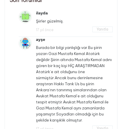
Son Yorumlar
ilayda
Şiirler güzelmiş.
Yanıtla
17 yıl önce
ayşe
Burada bir bilgi yanlışlığı var.Bu şiirin
yazarı Gazi Mustafa Kemal Atatürk
değildir.Şiirin altında Mustafa Kemal adını
gören bir kaç kişi HİÇ ARAŞTIRMADAN
Atatürk’e ait olduğunu öne
sürmüştür.Ancak bunu derinlemesine
araştıran Hakkı Tarık Us bu şiirin
Ankara’nın tanınmış simalarından olan
Avukat Mustafa Kemal’e ait olduğunu
tespit etmiştir.Avukat Mustafa Kemal ile
Gazi Mustafa Kemal aynı zamanlarda
yaşamıştır.Soyadları olmadığı için bu
şekilde karışıklık olmuştur.
Yanıtla
17 yıl önce