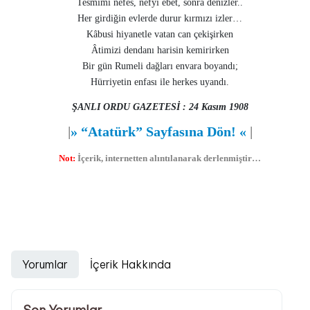
Tesmimi nefes, nefyi ebet, sonra denizler..
Her girdiğin evlerde durur kırmızı izler…
Kâbusi hiyanetle vatan can çekişirken
Âtimizi dendanı harisin kemirirken
Bir gün Rumeli dağları envara boyandı;
Hürriyetin enfası ile herkes uyandı.
ŞANLI ORDU GAZETESİ : 24 Kasım 1908
|
»
“Atatürk” Sayfasına Dön!
«
|
Not:
İçerik, internetten alıntılanarak derlenmiştir…
Atatürk
,
Atatürkün Hayatı
,
Atatürkün İlkeleri
,
Atatürkün Devrimleri
,
Dil Devrimi
Yorumlar
İçerik Hakkında