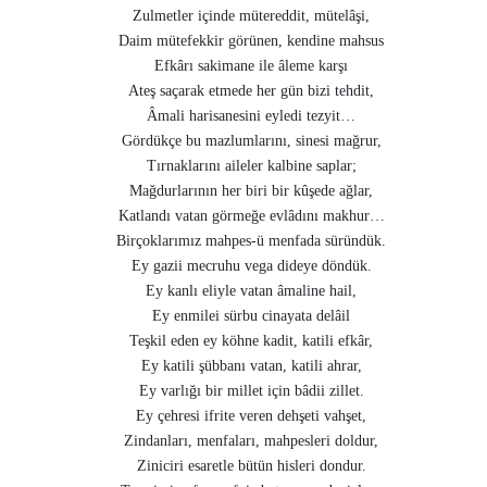
Zulmetler içinde mütereddit, mütelâşi,
Daim mütefekkir görünen, kendine mahsus
Efkârı sakimane ile âleme karşı
Ateş saçarak etmede her gün bizi tehdit,
Âmali harisanesini eyledi tezyit…
Gördükçe bu mazlumlarını, sinesi mağrur,
Tırnaklarını aileler kalbine saplar;
Mağdurlarının her biri bir kûşede ağlar,
Katlandı vatan görmeğe evlâdını makhur…
Birçoklarımız mahpes-ü menfada süründük.
Ey gazii mecruhu vega dideye döndük.
Ey kanlı eliyle vatan âmaline hail,
Ey enmilei sürbu cinayata delâil
Teşkil eden ey köhne kadit, katili efkâr,
Ey katili şübbanı vatan, katili ahrar,
Ey varlığı bir millet için bâdii zillet.
Ey çehresi ifrite veren dehşeti vahşet,
Zindanları, menfaları, mahpesleri doldur,
Ziniciri esaretle bütün hisleri dondur.