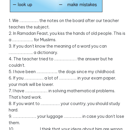
1. We ……………… the notes on the board after our teacher
teaches the subject.
2. In Ramadan Feast, you kiss the hands of old people. This is
a ……………….. for Muslims.
3. If you don’t know the meaning of a word you can
………………….. a dictionary.
4. The teacher tried to ………………… the answer but he
couldn’t.
5. I have been ……………….. the dogs since my childhood.
6. If you ……………… a lot of …………….. in your exam paper,
your mark will be lower.
7. I have ………………… in solving mathematical problems.
That’s hard work.
8. If you want to ……………… your country, you should study
hard.
9. …………………. your luggage …………….. in case you don’t lose
them.
10. ………………….. I think that your ideas about him are wrong.