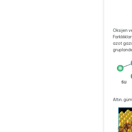
Oksijen ve
Farklılıkl
azot gazı 
gruplandırı
Altın, gü