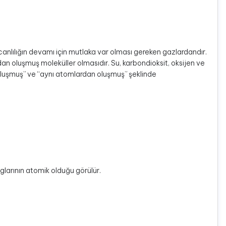
 canlılığın devamı için mutlaka var olması gereken gazlardandır.
ardan oluşmuş moleküller olmasıdır. Su, karbondioksit, oksijen ve
n oluşmuş” ve “aynı atomlardan oluşmuş” şeklinde
glarının atomik olduğu görülür.