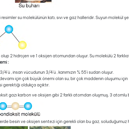
 resimler su molekülünün katı, sıvı ve gaz halleridir. Suyun molekül şek
 olup 2 hidrojen ve 1 oksijen atomundan oluşur. Su molekülü 2 farkl
emi :
/4’ü , insan vücudunun 3/4’ü , kanımızın % 55’i sudan oluşur.
n devamı için çok büyük önemi olan su, bir çok maddenin oluşumu için 
i gerektiği oldukça açıktır.
ksit gazı karbon ve oksijen gibi 2 farklı atomdan oluşmuş, 3 atomlu 
ilerde besin ve oksijen sentezi için gerekli olan bu gaz, soluduğumuz 