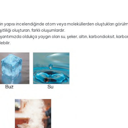
n yapısı incelendiğinde atom veya moleküllerden oluştukları görü
itliliği oluşturan, farklı oluşumlardır.
antımızda oldukça yaygın olan su, şeker, altın, karbondioksit, karbon g
ebilir.