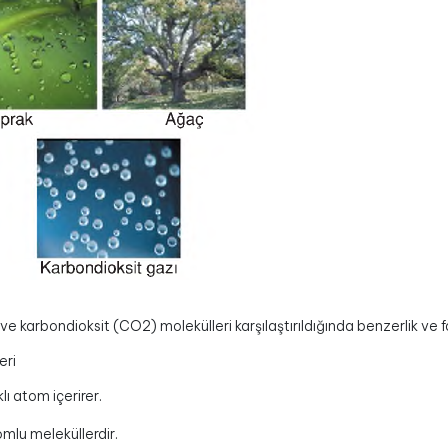
e karbondioksit (CO2) molekülleri karşılaştırıldığında benzerlik ve fark
eri
klı atom içerirer.
mlu meleküllerdir.