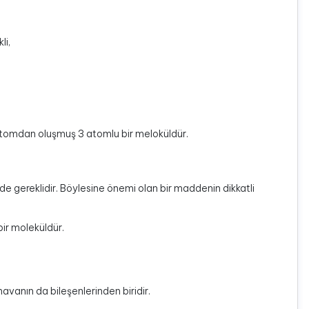
li,
ıatomdan oluşmuş 3 atomlu bir meloküldür.
de gereklidir. Böylesine önemi olan bir maddenin dikkatli
bir moleküldür.
havanın da bileşenlerinden biridir.