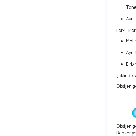
Tanec
Aynı 
Farklılıklar
Molek
Aynı 
Birbi
şeklinde s
Oksijen ga
Oksijen g
Benzer şe