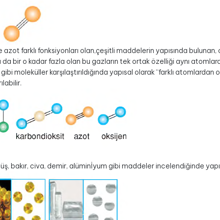
 azot farklı fonksiyonları olan,çeşitli maddelerin yapısında bulunan,
arı da bir o kadar fazla olan bu gazların tek ortak özelliği aynı atoml
gibi moleküller karşılaştırıldığında yapısal olarak “farklı atomlarda
labilir.
müş, bakır, civa, demir, alüminİyum gibi maddeler incelendiğinde yapı