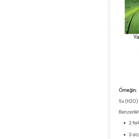
Örneğin;
Su (H2O) v
Benzerlikl
2 far
3 ato