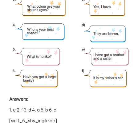
Answers:
1. e 2. f 3. d 4. a 5. b 6. c
[sinif_6_sbs_ingilizce]