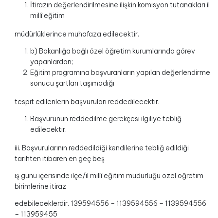
İtirazın değerlendirilmesine ilişkin komisyon tutanakları il
millî eğitim
müdürlüklerince muhafaza edilecektir.
b) Bakanlığa bağlı özel öğretim kurumlarında görev
yapanlardan;
Eğitim programına başvuranların yapılan değerlendirme
sonucu şartları taşımadığı
tespit edilenlerin başvuruları reddedilecektir.
Başvurunun reddedilme gerekçesi ilgiliye tebliğ
edilecektir.
iii. Başvurularının reddedildiği kendilerine tebliğ edildiği
tarihten itibaren en geç beş
iş günü içerisinde ilçe/il millî eğitim müdürlüğü özel öğretim
birimlerine itiraz
edebileceklerdir. 139594556 – 1139594556 – 1139594556
– 113959455