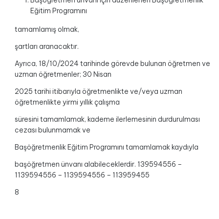
Başöğretmen ünvanı için düzenlenen Başöğretmenlik
Eğitim Programını
tamamlamış olmak,
şartları aranacaktır.
Ayrıca, 18/10/2024 tarihinde görevde bulunan öğretmen ve
uzman öğretmenler; 30 Nisan
2025 tarihi itibarıyla öğretmenlikte ve/veya uzman
öğretmenlikte yirmi yıllık çalışma
süresini tamamlamak, kademe ilerlemesinin durdurulması
cezası bulunmamak ve
Başöğretmenlik Eğitim Programını tamamlamak kaydıyla
başöğretmen ünvanı alabileceklerdir. 139594556 –
1139594556 – 1139594556 – 113959455
8