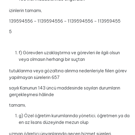
izinlerin tamamı,
139594556 – 1139594556 – 1139594556 – 113959455
5
f) Görevden uzaklaştırma ve görevleri ile ilgili olsun
veya olmasın herhangi bir suçtan
tutuklanma veya gözaltına alınma nedenleriyle fiilen görev
yapılmayan sürelerin 657
sayılı Kanunun 143 üncü maddesinde sayılan durumların
gerçekleşmesi hâlinde
tamamı,
g) Özel öğretim kurumlarında yönetici, öğretmen ya da
en az lisans düzeyinde mezun olup
uzman öğretici ünvanlarında geçen hizmet süreleri,