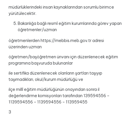
müdürlüklerindeki insan kaynaklarından sorumlu birimce
yürütülecektir.
Bakanlığa bağlı resmî eğitim kurumlarında görev yapan
öğretmenler/uzman
öğretmenlerden https://mebbis.meb.gov.tr adresi
üzerinden uzman
öğretmen/başöğretmen ünvanı için düzenlenecek eğitim
programına başvuruda bulunanlar
ile sertifika düzenlenecek olanların şartları taşıyıp
taşımadıkları, okul/kurum müdürlüğü ve
ilçe millî eğitim müdürlüğünün onayından sonra il
değerlendirme komisyonları tarafından 139594556 –
1139594556 – 1139594556 – 113959455
3