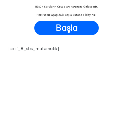
Başla
[sinif_8_sbs_matematik]