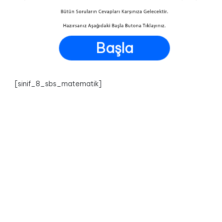
Başla
[sinif_8_sbs_matematik]