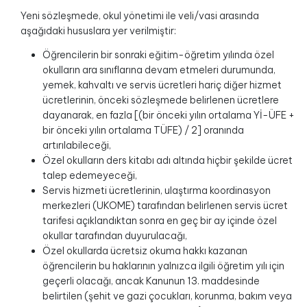
Yeni sözleşmede, okul yönetimi ile veli/vasi arasında
aşağıdaki hususlara yer verilmiştir:
Öğrencilerin bir sonraki eğitim-öğretim yılında özel
okulların ara sınıflarına devam etmeleri durumunda,
yemek, kahvaltı ve servis ücretleri hariç diğer hizmet
ücretlerinin, önceki sözleşmede belirlenen ücretlere
dayanarak, en fazla [(bir önceki yılın ortalama Yİ-ÜFE +
bir önceki yılın ortalama TÜFE) / 2] oranında
artırılabileceği,
Özel okulların ders kitabı adı altında hiçbir şekilde ücret
talep edemeyeceği,
Servis hizmeti ücretlerinin, ulaştırma koordinasyon
merkezleri (UKOME) tarafından belirlenen servis ücret
tarifesi açıklandıktan sonra en geç bir ay içinde özel
okullar tarafından duyurulacağı,
Özel okullarda ücretsiz okuma hakkı kazanan
öğrencilerin bu haklarının yalnızca ilgili öğretim yılı için
geçerli olacağı, ancak Kanunun 13. maddesinde
belirtilen (şehit ve gazi çocukları, korunma, bakım veya