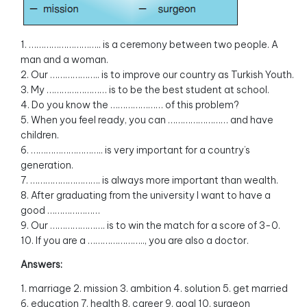
1. ……………………….. is a ceremony between two people. A
man and a woman.
2. Our ……………….. is to improve our country as Turkish Youth.
3. My …………………… is to be the best student at school.
4. Do you know the ………………… of this problem?
5. When you feel ready, you can …………………… and have
children.
6. ……………………….. is very important for a country’s
generation.
7. ………………………. is always more important than wealth.
8. After graduating from the university I want to have a
good …………………
9. Our …………………. is to win the match for a score of 3-0.
10. If you are a ………………….., you are also a doctor.
Answers:
1. marriage 2. mission 3. ambition 4. solution 5. get married
6. education 7. health 8. career 9. goal 10. surgeon