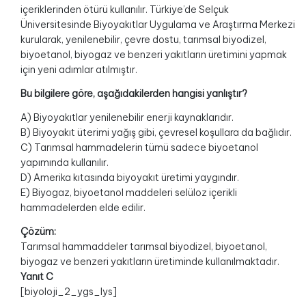
içeriklerinden ötürü kullanılır. Türkiye’de Selçuk
Üniversitesinde Biyoyakıtlar Uygulama ve Araştırma Merkezi
kurularak, yenilenebilir, çevre dostu, tarımsal biyodizel,
biyoetanol, biyogaz ve benzeri yakıtların üretimini yapmak
için yeni adımlar atılmıştır.
Bu bilgilere göre, aşağıdakilerden hangisi yanlıştır?
A) Biyoyakıtlar yenilenebilir enerji kaynaklarıdır.
B) Biyoyakıt üterimi yağış gibi, çevresel koşullara da bağlıdır.
C) Tarımsal hammadelerin tümü sadece biyoetanol
yapımında kullanılır.
D) Amerika kıtasında biyoyakıt üretimi yaygındır.
E) Biyogaz, biyoetanol maddeleri selüloz içerikli
hammadelerden elde edilir.
Çözüm:
Tarımsal hammaddeler tarımsal biyodizel, biyoetanol,
biyogaz ve benzeri yakıtların üretiminde kullanılmaktadır.
Yanıt C
[biyoloji_2_ygs_lys]