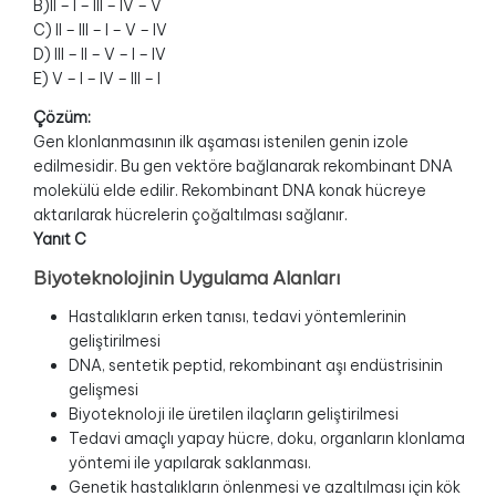
B)II – I – III – IV – V
C) II – III – I – V – IV
D) III – II – V – I – IV
E) V – I – IV – III – I
Çözüm:
Gen klonlanmasının ilk aşaması istenilen genin izole
edilmesidir. Bu gen vektöre bağlanarak rekombinant DNA
molekülü elde edilir. Rekombinant DNA konak hücreye
aktarılarak hücrelerin çoğaltılması sağlanır.
Yanıt C
Biyoteknolojinin Uygulama Alanları
Hastalıkların erken tanısı, tedavi yöntemlerinin
geliştirilmesi
DNA, sentetik peptid, rekombinant aşı endüstrisinin
gelişmesi
Biyoteknoloji ile üretilen ilaçların geliştirilmesi
Tedavi amaçlı yapay hücre, doku, organların klonlama
yöntemi ile yapılarak saklanması.
Genetik hastalıkların önlenmesi ve azaltılması için kök