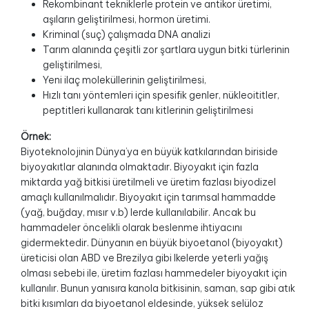
Rekombinant tekniklerle protein ve antikor üretimi,
aşıların geliştirilmesi, hormon üretimi.
Kriminal (suç) çalışmada DNA analizi
Tarım alanında çeşitli zor şartlara uygun bitki türlerinin
geliştirilmesi,
Yeni ilaç moleküllerinin geliştirilmesi,
Hızlı tanı yöntemleri için spesifik genler, nükleoititler,
peptitleri kullanarak tanı kitlerinin geliştirilmesi
Örnek:
Biyoteknolojinin Dünya’ya en büyük katkılarından biriside
biyoyakıtlar alanında olmaktadır. Biyoyakıt için fazla
miktarda yağ bitkisi üretilmeli ve üretim fazlası biyodizel
amaçlı kullanılmalıdır. Biyoyakıt için tarımsal hammadde
(yağ, buğday, mısır v.b) lerde kullanılabilir. Ancak bu
hammadeler öncelikli olarak beslenme ihtiyacını
gidermektedir. Dünyanın en büyük biyoetanol (biyoyakıt)
üreticisi olan ABD ve Brezilya gibi lkelerde yeterli yağış
olması sebebi ile, üretim fazlası hammedeler biyoyakıt için
kullanılır. Bunun yanısıra kanola bitkisinin, saman, sap gibi atık
bitki kısımları da biyoetanol eldesinde, yüksek selüloz