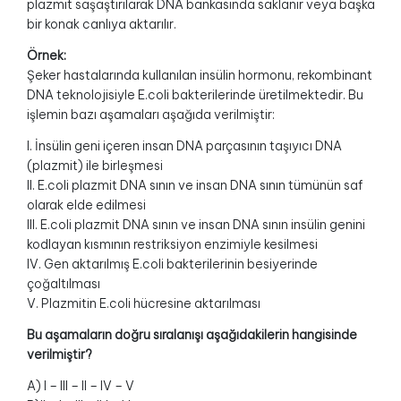
plazmit saşaştırılarak DNA bankasında saklanır veya başka
bir konak canlıya aktarılır.
Örnek:
Şeker hastalarında kullanılan insülin hormonu, rekombinant
DNA teknolojisiyle E.coli bakterilerinde üretilmektedir. Bu
işlemin bazı aşamaları aşağıda verilmiştir:
I. İnsülin geni içeren insan DNA parçasının taşıyıcı DNA
(plazmit) ile birleşmesi
II. E.coli plazmit DNA sının ve insan DNA sının tümünün saf
olarak elde edilmesi
III. E.coli plazmit DNA sının ve insan DNA sının insülin genini
kodlayan kısmının restriksiyon enzimiyle kesilmesi
IV. Gen aktarılmış E.coli bakterilerinin besiyerinde
çoğaltılması
V. Plazmitin E.coli hücresine aktarılması
Bu aşamaların doğru sıralanışı aşağıdakilerin hangisinde
verilmiştir?
A) I – III – II – IV – V