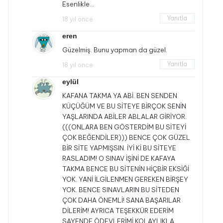
Esenlikle…
Yanıtla
18 yıl önce
eren
Güzelmiş. Bunu yapman da güzel.
Yanıtla
18 yıl önce
eylül
KAFANA TAKMA YA ABİ. BEN SENDEN
KÜÇÜĞÜM VE BU SİTEYE BİRÇOK SENİN
YAŞLARINDA ABİLER ABLALAR GİRİYOR.
(((ONLARA BEN GÖSTERDİM BU SİTEYİ
ÇOK BEĞENDİLER))) BENCE ÇOK GÜZEL
BİR SİTE YAPMIŞSIN. İYİ Kİ BU SİTEYE
RASLADIM! O SINAV İŞİNİ DE KAFAYA
TAKMA BENCE BU SİTENİN HİÇBİR EKSİĞİ
YOK. YANİ İLGİLENMEN GEREKEN BİRŞEY
YOK. BENCE SINAVLARIN BU SİTEDEN
ÇOK DAHA ÖNEMLİ! SANA BAŞARILAR
DİLERİM! AYRICA TEŞEKKÜR EDERİM
SAYENDE ÖDEVLERİMİ KOLAYLIKLA