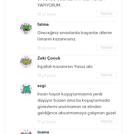
YAPIYORUM…
Yanıtla
18 yıl önce
fatma
Gireceğiniz sınavlarda başarılar dilerim.
Umarım kazanırsınız…
Yanıtla
18 yıl önce
Zeki Çocuk
İnşallah kazanırsın Yavuz abi.
Yanıtla
18 yıl önce
ezgi
İnsan hayat koşuşturmasına yenik
düşüyor bazen ama bu koşuşturmada
görevlerini unutmaman ve elinden
geldiğince aksatmamaya çalışman güzel.
Yanıtla
17 yıl önce
tuana