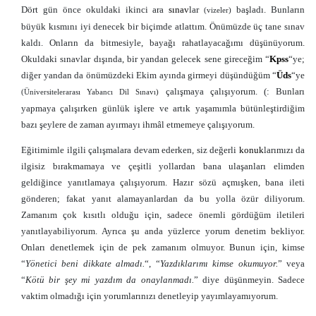
Dört gün önce okuldaki ikinci ara
sınav
lar
başladı. Bunların
(vizeler)
büyük kısmını iyi denecek bir biçimde atlattım. Önümüzde üç tane sınav
kaldı. Onların da bitmesiyle, bayağı rahatlayacağımı düşünüyorum.
Okuldaki sınavlar dışında, bir yandan gelecek sene gireceğim “
Kpss
“ye;
diğer yandan da önümüzdeki Ekim ayında girmeyi düşündüğüm “
Üds
“ye
çalışmaya çalışıyorum. (: Bunları
(Üniversitelerarası Yabancı Dil Sınavı)
yapmaya çalışırken günlük işlere ve artık yaşamımla bütünleştirdiğim
bazı şeylere de zaman ayırmayı ihmâl etmemeye çalışıyorum.
Eğitimimle ilgili çalışmalara devam ederken, siz değerli
konuk
larımızı da
ilgisiz bırakmamaya ve çeşitli yollardan bana ulaşanları elimden
geldiğince yanıtlamaya çalışıyorum. Hazır sözü açmışken, bana ileti
gönderen; fakat yanıt alamayanlardan da bu yolla özür diliyorum.
Zamanım çok kısıtlı olduğu için, sadece önemli gördüğüm iletileri
yanıtlayabiliyorum. Ayrıca şu anda yüzlerce yorum denetim bekliyor.
Onları denetlemek için de pek zamanım olmuyor. Bunun için, kimse
“
Yönetici beni dikkate almadı.
“, “
Yazdıklarımı kimse okumuyor.
” veya
“
Kötü bir şey mi yazdım da onaylanmadı.
” diye düşünmeyin. Sadece
vaktim olmadığı için yorumlarınızı denetleyip yayımlayamıyorum.