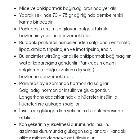
Mide ve onikiparmak bağırsağı arasında yer alır.
Yaprak şeklinde 70 – 75 gr ağırlığında pembe renkli
karma bir bezdir.
Pankreasın enzim salgılayan bölgesi tükrük
bezlerinin yapısına benzemektedir.
Buradaki pankreas asinüslerinden salgılanan enzimler;
lipaz, amilaz, tripsinojen ve imotripsinojendir.
Bu enzimler wirsüng kanalı ile onikiparmak bağırsağının
water kabarcığına gönderilir. Pankreasın enzim
salgılama özelliği ekzokrin (dış salgı)
bezlerine benzemektedir.
Pankreas aynı zamanda hormon da salgılar.
Salgıladığı hormonlar insülin ve glukagondur.
Langerhans adacıklarındaki b hücreleri insülin, a
hücreleri ise glukagon salgılar.
İnsülin ve glukagon kan şekerinin düzenlenmesinde
etkilidir.
Kan şekerinin yükselmesi durumunda insülin,
azalması durumunda glukagon salgılanarak, kandaki
glikoz miktarı dengeye getirilmiş olur.