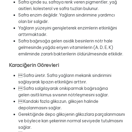
Safra içinde su, safraya renk veren pigmentler, yağ
asitleri, kolesterol ve safra tuzları bulunur.
Safra enzim değildir. Yağların sindirimine yardımcı
olan bir salgıdır.
Yağların yüzeyini genişleterek enzimlerin etkinliğini
arttırmaktadır.
Safra bağırsağa gelen asidik besinlerin nötr hale
gelmesinde,yağda eriyen vitaminlerin (A, D, E, K)
emiliminde zararlı bakterilerin öldürülmesinde etkilidir.
Karaciğerin Görevleri
 Safra üretir. Safra yağların mekanik sindirimini
sağlayarak lipazın etkinliğini arttırır.
 Safra salgılayarak onikiparmak bağırsağına
gelen asitli kimus sıvısının nötrleşmesini sağlar.
 Kandaki fazla glikozun, glikojen halinde
depolanmasını sağlar.
Gerektiğinde depo glikojenin glikozlara parçalanmasını
ve böylece kan şekerinin normal seviyede tutulmasını
sağlar.