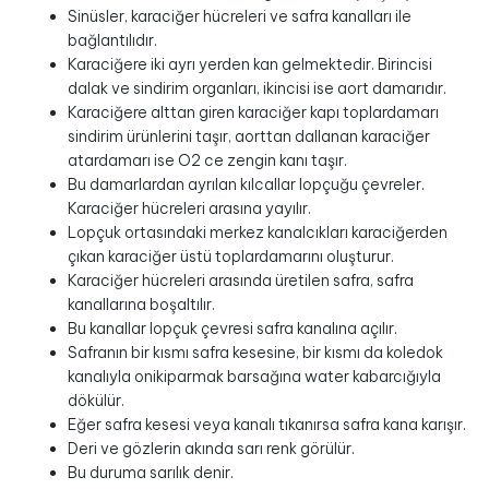
Sinüsler, karaciğer hücreleri ve safra kanalları ile
bağlantılıdır.
Karaciğere iki ayrı yerden kan gelmektedir. Birincisi
dalak ve sindirim organları, ikincisi ise aort damarıdır.
Karaciğere alttan giren karaciğer kapı toplardamarı
sindirim ürünlerini taşır, aorttan dallanan karaciğer
atardamarı ise O2 ce zengin kanı taşır.
Bu damarlardan ayrılan kılcallar lopçuğu çevreler.
Karaciğer hücreleri arasına yayılır.
Lopçuk ortasındaki merkez kanalcıkları karaciğerden
çıkan karaciğer üstü toplardamarını oluşturur.
Karaciğer hücreleri arasında üretilen safra, safra
kanallarına boşaltılır.
Bu kanallar lopçuk çevresi safra kanalına açılır.
Safranın bir kısmı safra kesesine, bir kısmı da koledok
kanalıyla onikiparmak barsağına water kabarcığıyla
dökülür.
Eğer safra kesesi veya kanalı tıkanırsa safra kana karışır.
Deri ve gözlerin akında sarı renk görülür.
Bu duruma sarılık denir.