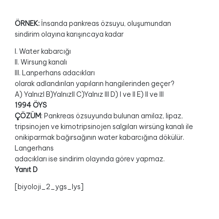
ÖRNEK:
İnsanda pankreas özsuyu, oluşumundan
sindirim olayına karışıncaya kadar
I. Water kabarcığı
II. Wirsung kanalı
III. Lanperhans adacıkları
olarak adlandırılan yapıların hangilerinden geçer?
A) YalnızI B)YalnızII C)Yalnız III D) I ve II E) II ve III
1994 ÖYS
ÇÖZÜM
: Pankreas özsuyunda bulunan amilaz, lipaz,
tripsinojen ve kimotripsinojen salgıları wirsüng kanalı ile
onikiparmak bağırsağının water kabarcığına dökülür.
Langerhans
adacıkları ise sindirim olayında görev yapmaz.
Yanıt D
[biyoloji_2_ygs_lys]