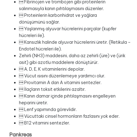
 Fibrinojen ve trombojen gibi proteinlerin
salınmasıyla kanın pıhtılaşmasını düzenler.
 Proteinlerin karbonhidrat ve yağlara
dönüşümünü sağlar.
 Yaşlanmış alyuvar hücrelerini parçalar (kupfer
hücreleri ile).
 Kansızlık halinde alyuvar hücrelerini üretir. (Retikula –
Endotel hücreleri ile).
Zehirli (NH3) maddesini, daha az zehirli (üre) ve (ürik
asit) gibi azotlu maddelere dönüştürür.
 A, D, E, K vitaminlerini depolar.
 Vücut ısısını düzenlemeye yardımcı olur.
 Provitamin A dan A vitamini sentezler.
 İlaçların toksit etkilerini azaltır.
 Kanın damar içinde pıhtılaşmasını engelleyen
heparini üretir.
 Lenf yapımında görevlidir.
 Vücuttaki cinsel hormonların fazlasını yok eder.
 B12 vitamini sentezler.
Pankreas