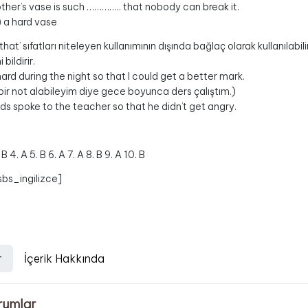
ther’s vase is such ………….. that nobody can break it.
) a hard vase
that’ sıfatları niteleyen kullanımının dışında bağlaç olarak kullanılabili
 bildirir.
ard during the night so that I could get a better mark.
 bir not alabileyim diye gece boyunca ders çalıştım.)
nds spoke to the teacher so that he didn’t get angry.
. B 4. A 5. B 6. A 7. A 8. B 9. A 10. B
sbs_ingilizce]
r
İçerik Hakkında
rumlar