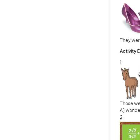
They were
Activity 
1.
Those we
A) wonder
2.