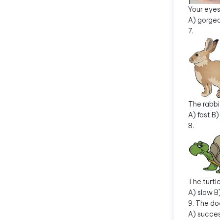
Your eyes
A) gorge
7.
The rabbi
A) fast B)
8.
The turtle
A) slow B
9. The do
A) succes