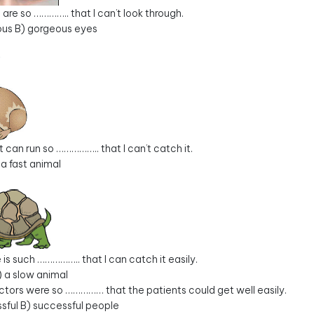
 are so ………….. that I can’t look through.
ous B) gorgeous eyes
t can run so …………….. that I can’t catch it.
 a fast animal
 is such …………….. that I can catch it easily.
) a slow animal
ctors were so …………… that the patients could get well easily.
sful B) successful people