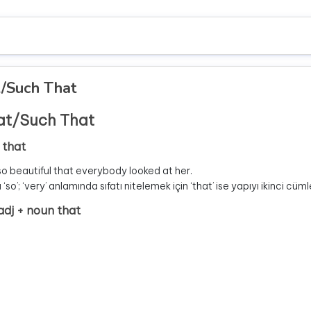
/Such That
at/Such That
j that
o beautiful that everybody looked at her.
‘so’; ‘very’ anlamında sıfatı nitelemek için ‘that’ ise yapıyı ikinci cüml
adj + noun that