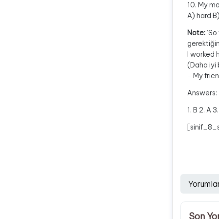
10. My mo
A) hard B
Note:
‘So 
gerektiğini
I worked h
(Daha iyi
– My frie
Answers:
1. B 2. A 3
[sinif_8_
Yorumla
Son Yo