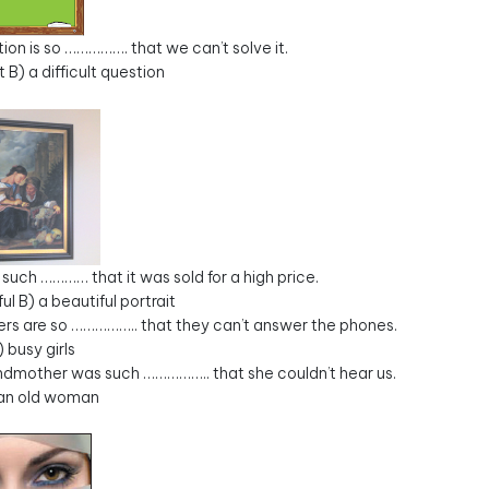
ion is so ……………. that we can’t solve it.
lt B) a difficult question
such ………… that it was sold for a high price.
ul B) a beautiful portrait
ters are so …………….. that they can’t answer the phones.
 busy girls
ndmother was such …………….. that she couldn’t hear us.
 an old woman