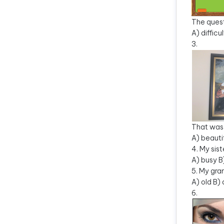
The quest
A) difficu
3.
That was 
A) beautif
4. My sis
A) busy B)
5. My gra
A) old B)
6.