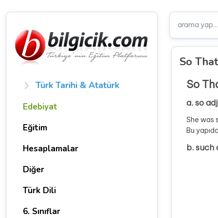
So That
So Th
Türk Tarihi & Atatürk
a. so ad
Edebiyat
She was s
Eğitim
Bu yapıda 
b. such 
Hesaplamalar
Diğer
Türk Dili
6. Sınıflar