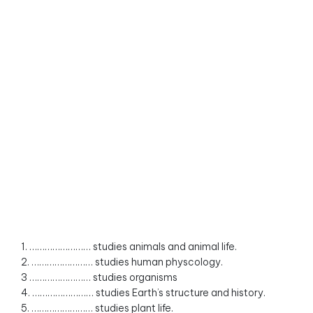
1. …………………… studies animals and animal life.
2. …………………… studies human physcology.
3 …………………… studies organisms
4. …………………… studies Earth’s structure and history.
5. …………………… studies plant life.