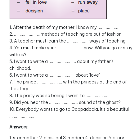
1. After the death of my mother, I know my ………………
2. ………………….. methods of teaching are out of fashion.
3. A teacher must learn the ………………. ways of teaching.
4. You must make your ………………….. now. Will you go or stay
with us?
5. I want to write a …………………… about my father’s
childhood.
6. I want to write a ………………….. about ‘love’.
7. The prince …………………. with the princess at the end of
the story.
8. The party was so boring. I want to ………………….
9. Did you hear the …………………….. sound of the ghost?
10. Everybody wants to go to Cappadocia. It’s a beautiful
…………………….
Answers:
1. stepmother 2. classical 3. modern 4. decision 5. story