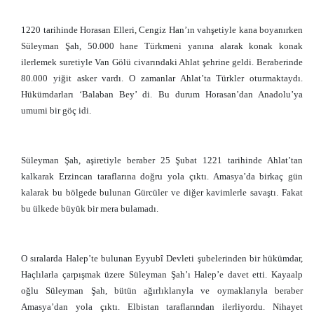
1220 tarihinde Horasan Elleri, Cengiz Han’ın vahşetiyle kana boyanırken
Süleyman Şah, 50.000 hane Türkmeni yanına alarak konak konak
ilerlemek suretiyle Van Gölü civarındaki Ahlat şehrine geldi. Beraberinde
80.000 yiğit asker vardı. O zamanlar Ahlat’ta Türkler oturmaktaydı.
Hükümdarları ‘Balaban Bey’ di. Bu durum Horasan’dan Anadolu’ya
umumi bir göç idi.
Süleyman Şah, aşiretiyle beraber 25 Şubat 1221 tarihinde Ahlat’tan
kalkarak Erzincan taraflarına doğru yola çıktı. Amasya’da birkaç gün
kalarak bu bölgede bulunan Gürcüler ve diğer kavimlerle savaştı. Fakat
bu ülkede büyük bir mera bulamadı.
O sıralarda Halep’te bulunan Eyyubî Devleti şubelerinden bir hükümdar,
Haçlılarla çarpışmak üzere Süleyman Şah’ı Halep’e davet etti. Kayaalp
oğlu Süleyman Şah, bütün ağırlıklarıyla ve oymaklarıyla beraber
Amasya’dan yola çıktı. Elbistan taraflarından ilerliyordu. Nihayet