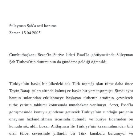
Süleyman Şah’a acil koruma
Zaman 15.04.2005
Cumhurbaşkanı Sezer’in Suriye lideri Esad’la görüşmesinde Süleyman
Şah Türbesi’nin durumunun da gündeme geldiği öğrenildi.
Türkiye’nin başka bir ülkedeki tek Türk toprağı olan türbe daha önce
Teşrin Barajı suları altında kalmış ve başka bir yere taşınmıştı. Şimdi aynı
barajın sularından etkilenmeye başlayan türbenin etrafının çevrilerek
türbe yerinin tahkimi konusunda mutabakata varılmıştı. Sezer, Esad’la
görüşmesinde konuyu gündeme getirerek Türkiye’nin sunduğu projenin
onayının hızlandırılması ricasında bulundu ve Suriye liderinden bu
konuda söz aldı. Lozan Antlaşması ile Türkiye’nin kazanımlarından biri
olan türbe çevresinde yıllardır bir Türk karakolu bulunuyor ve