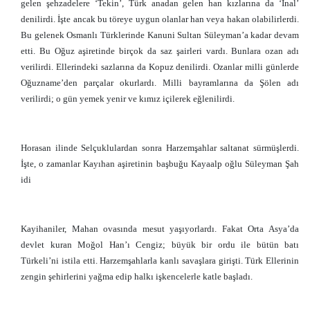
gelen şehzadelere ‘Tekin’, Türk anadan gelen han kızlarına da ‘İnal’
denilirdi. İşte ancak bu töreye uygun olanlar han veya hakan olabilirlerdi.
Bu gelenek Osmanlı Türklerinde Kanuni Sultan Süleyman’a kadar devam
etti. Bu Oğuz aşiretinde birçok da saz şairleri vardı. Bunlara ozan adı
verilirdi. Ellerindeki sazlarına da Kopuz denilirdi. Ozanlar milli günlerde
Oğuzname’den parçalar okurlardı. Milli bayramlarına da Şölen adı
verilirdi; o gün yemek yenir ve kımız içilerek eğlenilirdi.
Horasan ilinde Selçuklulardan sonra Harzemşahlar saltanat sürmüşlerdi.
İşte, o zamanlar Kayıhan aşiretinin başbuğu Kayaalp oğlu Süleyman Şah
idi
Kayihaniler, Mahan ovasında mesut yaşıyorlardı. Fakat Orta Asya’da
devlet kuran Moğol Han’ı Cengiz; büyük bir ordu ile bütün batı
Türkeli’ni istila etti. Harzemşahlarla kanlı savaşlara girişti. Türk Ellerinin
zengin şehirlerini yağma edip halkı işkencelerle katle başladı.