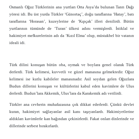
Osmanlı Oğuz Türklerinin ana yurtları Orta Asya’da bulunan Tanrı Dağı
yöresi idi. Bu üst yurda Türkler ‘Günortaç’, doğu taraflarına ‘Hatay’, batı
taraflarına ‘Horasan’, kuzeylerine de ‘Kıpçak’ illeri denilirdi. Bütün
yurtlarının tümünde de ‘Turan’ ülkesi adını vermişlerdi. İstiklal ve
hakimiyet mefkurelerinin adı da ‘Kızıl Elma’ olup, müstakbel bir vatanın
ideali idi.
Türk dilini konuşan bütün oba, oymak ve boylara genel olarak Türk
derlerdi. Türk kelimesi, kuvvetli ve güzel manasına gelmektedir. Oğuz
kelimesi ise kutlu kabileler manasınadır. Asil soydan gelen Oğuzlara
Budun dillerini konuşan ve kültürlerini kabul eden kavimlere de Ulus
derlerdi. Budun’lara Akkemik, Ulus’lara da Karakemik adı verilirdi.
Türkler ana cevherin muhafazasına çok dikkat ederlerdi. Çünkü devlet
kuran, hakimiyet sağlayanlar asil kanı taşıyanlardı. Hakimiyetlerine
aldıkları kavimlerle kan bağından çekinirlerdi. Fakat onları dinlerinde ve
dillerinde serbest bırakırlardı.