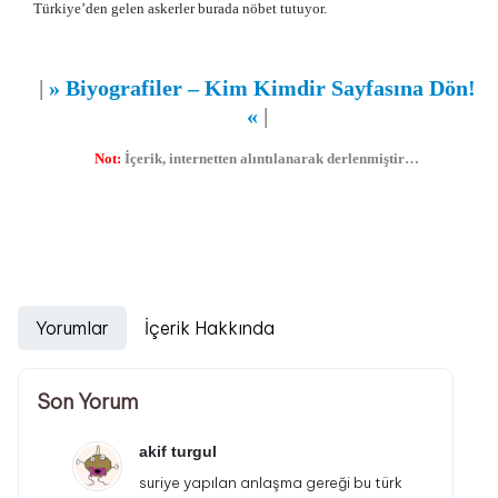
Türkiye’den gelen askerler burada nöbet tutuyor.
|
» Biyografiler – Kim Kimdir Sayfasına Dön!
«
|
Not:
İçerik, internetten alıntılanarak derlenmiştir…
Biyografi
,
Biyografiler
,
Yaşam Öyküleri
,
Kim Kimdir?
,
Biyografi
Yorumlar
İçerik Hakkında
Son Yorum
akif turgul
suriye yapılan anlaşma gereği bu türk