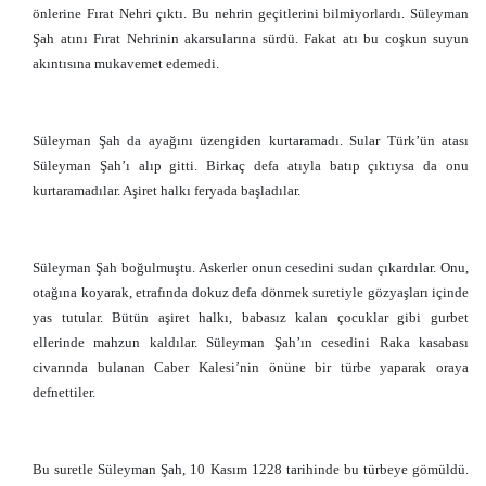
önlerine Fırat Nehri çıktı. Bu nehrin geçitlerini bilmiyorlardı. Süleyman
Şah atını Fırat Nehrinin akarsularına sürdü. Fakat atı bu coşkun suyun
akıntısına mukavemet edemedi.
Süleyman Şah da ayağını üzengiden kurtaramadı. Sular Türk’ün atası
Süleyman Şah’ı alıp gitti. Birkaç defa atıyla batıp çıktıysa da onu
kurtaramadılar. Aşiret halkı feryada başladılar.
Süleyman Şah boğulmuştu. Askerler onun cesedini sudan çıkardılar. Onu,
otağına koyarak, etrafında dokuz defa dönmek suretiyle gözyaşları içinde
yas tutular. Bütün aşiret halkı, babasız kalan çocuklar gibi gurbet
ellerinde mahzun kaldılar. Süleyman Şah’ın cesedini Raka kasabası
civarında bulanan Caber Kalesi’nin önüne bir türbe yaparak oraya
defnettiler.
Bu suretle Süleyman Şah, 10 Kasım 1228 tarihinde bu türbeye gömüldü.