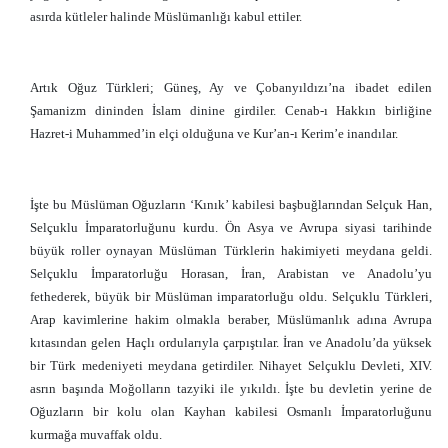
asırda kütleler halinde Müslümanlığı kabul ettiler.
Artık Oğuz Türkleri; Güneş, Ay ve Çobanyıldızı’na ibadet edilen
Şamanizm dininden İslam dinine girdiler. Cenab-ı Hakkın birliğine
Hazret-i Muhammed’in elçi olduğuna ve Kur’an-ı Kerim’e inandılar.
İşte bu Müslüman Oğuzların ‘Kınık’ kabilesi başbuğlarından Selçuk Han,
Selçuklu İmparatorluğunu kurdu. Ön Asya ve Avrupa siyasi tarihinde
büyük roller oynayan Müslüman Türklerin hakimiyeti meydana geldi.
Selçuklu İmparatorluğu Horasan, İran, Arabistan ve Anadolu’yu
fethederek, büyük bir Müslüman imparatorluğu oldu. Selçuklu Türkleri,
Arap kavimlerine hakim olmakla beraber, Müslümanlık adına Avrupa
kıtasından gelen Haçlı ordularıyla çarpıştılar. İran ve Anadolu’da yüksek
bir Türk medeniyeti meydana getirdiler. Nihayet Selçuklu Devleti, XIV.
asrın başında Moğolların tazyiki ile yıkıldı. İşte bu devletin yerine de
Oğuzların bir kolu olan Kayhan kabilesi Osmanlı İmparatorluğunu
kurmağa muvaffak oldu.