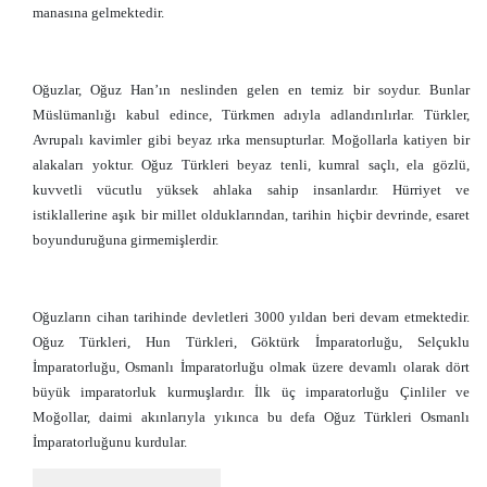
manasına gelmektedir.
Oğuzlar, Oğuz Han’ın neslinden gelen en temiz bir soydur. Bunlar
Müslümanlığı kabul edince, Türkmen adıyla adlandırılırlar. Türkler,
Avrupalı kavimler gibi beyaz ırka mensupturlar. Moğollarla katiyen bir
alakaları yoktur. Oğuz Türkleri beyaz tenli, kumral saçlı, ela gözlü,
kuvvetli vücutlu yüksek ahlaka sahip insanlardır. Hürriyet ve
istiklallerine aşık bir millet olduklarından, tarihin hiçbir devrinde, esaret
boyunduruğuna girmemişlerdir.
Oğuzların cihan tarihinde devletleri 3000 yıldan beri devam etmektedir.
Oğuz Türkleri, Hun Türkleri, Göktürk İmparatorluğu, Selçuklu
İmparatorluğu, Osmanlı İmparatorluğu olmak üzere devamlı olarak dört
büyük imparatorluk kurmuşlardır. İlk üç imparatorluğu Çinliler ve
Moğollar, daimi akınlarıyla yıkınca bu defa Oğuz Türkleri Osmanlı
İmparatorluğunu kurdular.