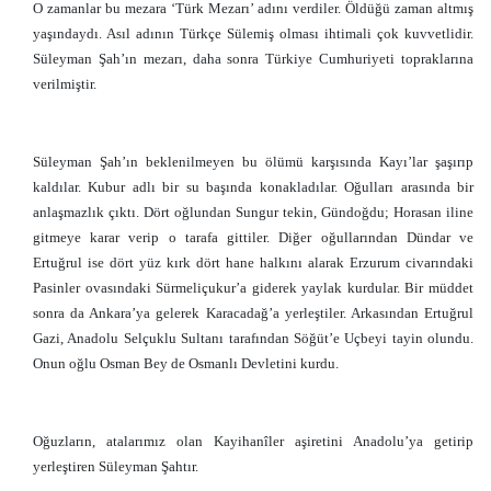
O zamanlar bu mezara ‘Türk Mezarı’ adını verdiler. Öldüğü zaman altmış
yaşındaydı. Asıl adının Türkçe Sülemiş olması ihtimali çok kuvvetlidir.
Süleyman Şah’ın mezarı, daha sonra Türkiye Cumhuriyeti topraklarına
verilmiştir.
Süleyman Şah’ın beklenilmeyen bu ölümü karşısında Kayı’lar şaşırıp
kaldılar. Kubur adlı bir su başında konakladılar. Oğulları arasında bir
anlaşmazlık çıktı. Dört oğlundan Sungur tekin, Gündoğdu; Horasan iline
gitmeye karar verip o tarafa gittiler. Diğer oğullarından Dündar ve
Ertuğrul ise dört yüz kırk dört hane halkını alarak Erzurum civarındaki
Pasinler ovasındaki Sürmeliçukur’a giderek yaylak kurdular. Bir müddet
sonra da Ankara’ya gelerek Karacadağ’a yerleştiler. Arkasından Ertuğrul
Gazi, Anadolu Selçuklu Sultanı tarafından Söğüt’e Uçbeyi tayin olundu.
Onun oğlu Osman Bey de Osmanlı Devletini kurdu.
Oğuzların, atalarımız olan Kayihanîler aşiretini Anadolu’ya getirip
yerleştiren Süleyman Şahtır.