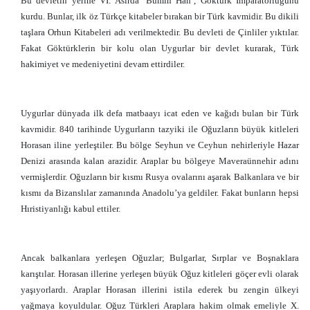
Bu devletin yerine VI. Asırda ‘Bumin Han’, Göktürk İmparatorluğunu
kurdu. Bunlar, ilk öz Türkçe kitabeler bırakan bir Türk kavmidir. Bu dikili
taşlara Orhun Kitabeleri adı verilmektedir. Bu devleti de Çinliler yıktılar.
Fakat Göktürklerin bir kolu olan Uygurlar bir devlet kurarak, Türk
hakimiyet ve medeniyetini devam ettirdiler.
Uygurlar dünyada ilk defa matbaayı icat eden ve kağıdı bulan bir Türk
kavmidir. 840 tarihinde Uygurların tazyiki ile Oğuzların büyük kitleleri
Horasan iline yerleştiler. Bu bölge Seyhun ve Ceyhun nehirleriyle Hazar
Denizi arasında kalan arazidir. Araplar bu bölgeye Maveraünnehir adını
vermişlerdir. Oğuzların bir kısmı Rusya ovalarını aşarak Balkanlara ve bir
kısmı da Bizanslılar zamanında Anadolu’ya geldiler. Fakat bunların hepsi
Hıristiyanlığı kabul ettiler.
Ancak balkanlara yerleşen Oğuzlar; Bulgarlar, Sırplar ve Boşnaklara
karıştılar. Horasan illerine yerleşen büyük Oğuz kitleleri göçer evli olarak
yaşıyorlardı. Araplar Horasan illerini istila ederek bu zengin ülkeyi
yağmaya koyuldular. Oğuz Türkleri Araplara hakim olmak emeliyle X.