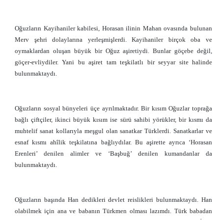
Oğuzların Kayihaniler kabilesi, Horasan ilinin Mahan ovasında bulunan
Merv şehri dolaylarına yerleşmişlerdi. Kayihaniler birçok oba ve
oymaklardan oluşan büyük bir Oğuz aşiretiydi. Bunlar göçebe değil,
göçer-evliydiler. Yani bu aşiret tam teşkilatlı bir seyyar site halinde
bulunmaktaydı.
Oğuzların sosyal bünyeleri üçe ayrılmaktadır. Bir kısım Oğuzlar toprağa
bağlı çiftçiler, ikinci büyük kısım ise sürü sahibi yörükler, bir kısmı da
muhtelif sanat kollarıyla meşgul olan sanatkar Türklerdi. Sanatkarlar ve
esnaf kısmı ahîlik teşkilatına bağlıydılar. Bu aşirette ayrıca ‘Horasan
Erenleri’ denilen alimler ve ‘Başbuğ’ denilen kumandanlar da
bulunmaktaydı.
Oğuzların başında Han dedikleri devlet reislikleri bulunmaktaydı. Han
olabilmek için ana ve babanın Türkmen olması lazımdı. Türk babadan