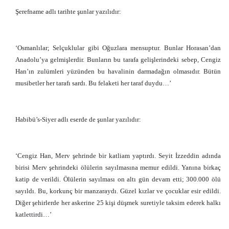
Şerefname adlı tarihte şunlar yazılıdır:
‘Osmanlılar; Selçuklular gibi Oğuzlara mensuptur. Bunlar Horasan’dan
Anadolu’ya gelmişlerdir. Bunların bu tarafa gelişlerindeki sebep, Cengiz
Han’ın zulümleri yüzünden bu havalinin darmadağın olmasıdır. Bütün
musibetler her tarafı sardı. Bu felaketi her taraf duydu…’
Habibü’s-Siyer adlı eserde de şunlar yazılıdır:
‘Cengiz Han, Merv şehrinde bir katliam yaptırdı. Seyit İzzeddin adında
birisi Merv şehrindeki ölülerin sayılmasına memur edildi. Yanına birkaç
katip de verildi. Ölülerin sayılması on altı gün devam etti; 300.000 ölü
sayıldı. Bu, korkunç bir manzaraydı. Güzel kızlar ve çocuklar esir edildi.
Diğer şehirlerde her askerine 25 kişi düşmek suretiyle taksim ederek halkı
katlettirdi…’