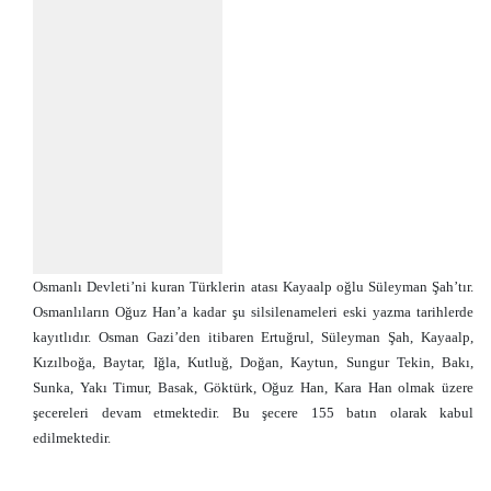
Osmanlı Devleti’ni kuran Türklerin atası Kayaalp oğlu Süleyman Şah’tır.
Osmanlıların Oğuz Han’a kadar şu silsilenameleri eski yazma tarihlerde
kayıtlıdır. Osman Gazi’den itibaren Ertuğrul, Süleyman Şah, Kayaalp,
Kızılboğa, Baytar, Iğla, Kutluğ, Doğan, Kaytun, Sungur Tekin, Bakı,
Sunka, Yakı Timur, Basak, Göktürk, Oğuz Han, Kara Han olmak üzere
şecereleri devam etmektedir. Bu şecere 155 batın olarak kabul
edilmektedir.