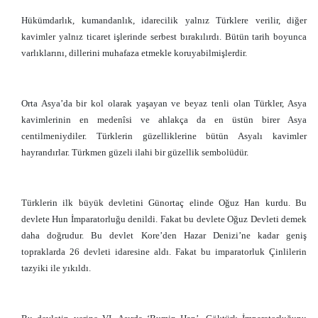
Hükümdarlık, kumandanlık, idarecilik yalnız Türklere verilir, diğer
kavimler yalnız ticaret işlerinde serbest bırakılırdı. Bütün tarih boyunca
varlıklarını, dillerini muhafaza etmekle koruyabilmişlerdir.
Orta Asya’da bir kol olarak yaşayan ve beyaz tenli olan Türkler, Asya
kavimlerinin en medenîsi ve ahlakça da en üstün birer Asya
centilmeniydiler. Türklerin güzelliklerine bütün Asyalı kavimler
hayrandırlar. Türkmen güzeli ilahi bir güzellik sembolüdür.
Türklerin ilk büyük devletini Günortaç elinde Oğuz Han kurdu. Bu
devlete Hun İmparatorluğu denildi. Fakat bu devlete Oğuz Devleti demek
daha doğrudur. Bu devlet Kore’den Hazar Denizi’ne kadar geniş
topraklarda 26 devleti idaresine aldı. Fakat bu imparatorluk Çinlilerin
tazyiki ile yıkıldı.