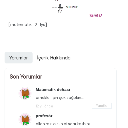
[matematik_2_lys]
Yorumlar
İçerik Hakkında
Son Yorumlar
Matematik dehası
örnekler için çok sağolun…
Yanıtla
12 yıl önce
profesör
allah razı olsun bi soru kalıbını