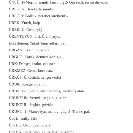
ÜNLÜ: 1- Meşhur, namlı, tanınmış 2- Gür sesli, sesini duyuran
ÜREGEN: Bereketli, münbit
ÜREGİR: Bolluk, bereket, üretkenlik
ÜREK: Yürek, kalp
ÜREKLÜ: Cesur, yiğit
ÜRENTUYUN: birl. Üren/Tuyun
Eski dönem, Yakut Tanrı adlarından
ÜRGAN: Kıvılcım, şerare
ÜRGÜÇ: Körük, demirci körüğü
ÜRK: Dehşet, korku, çekince
ÜRKMEZ: Cesur, korkusuz
ÜRKÜT: Ürkütücü, dehşet verici
ÜRÜK: Süregen, daimi
ÜRÜN: Döl, verim, ekin, üremiş, üretilmiş olan
ÜRÜNDÜK: Verimli, seçkin, güzide
ÜRÜNDÜL: Seçkin, güzide
ÜRÜNG: 1- Maneviyat, manevi güç, 2- Temiz, pak
ÜSTE: Galip, faik
ÜSTEK: Üstün, galip, faik
ÜSTÜN: Üstte olan, galip, faik, muzaffer