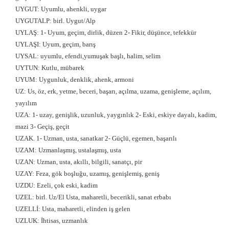
UYGUT: Uyumlu, ahenkli, uygar
UYGUTALP: birl. Uygut/Alp
UYLAŞ: 1- Uyum, geçim, dirlik, düzen 2- Fikir, düşünce, tefekkür
UYLAŞI: Uyum, geçim, barış
UYSAL: uyumlu, efendi,yumuşak başlı, halim, selim
UYTUN: Kutlu, mübarek
UYUM: Uygunluk, denklik, ahenk, armoni
UZ: Us, öz, erk, yetme, beceri, başarı, açılma, uzama, genişleme, açılım,
yayılım
UZA: 1- uzay, genişlik, uzunluk, yaygınlık 2- Eski, eskiye dayalı, kadim,
mazi 3- Geçiş, geçit
UZAK. 1- Uzman, usta, sanatkar 2- Güçlü, egemen, başarılı
UZAM: Uzmanlaşmış, ustalaşmış, usta
UZAN: Uzman, usta, akıllı, bilgili, sanatçı, pir
UZAY: Feza, gök boşluğu, uzamış, genişlemiş, geniş
UZDU: Ezeli, çok eski, kadim
UZEL: birl. Uz/El Usta, maharetli, becerikli, sanat erbabı
UZELLİ: Usta, maharetli, elinden iş gelen
UZLUK: İhtisas, uzmanlık