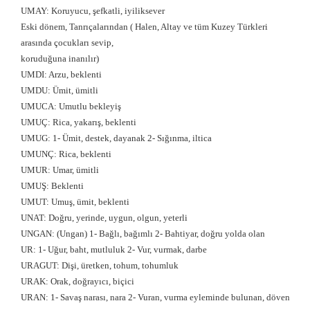
UMAY: Koruyucu, şefkatli, iyiliksever
Eski dönem, Tanrıçalarından ( Halen, Altay ve tüm Kuzey Türkleri
arasında çocukları sevip,
koruduğuna inanılır)
UMDI: Arzu, beklenti
UMDU: Ümit, ümitli
UMUCA: Umutlu bekleyiş
UMUÇ: Rica, yakarış, beklenti
UMUG: 1- Ümit, destek, dayanak 2- Sığınma, iltica
UMUNÇ: Rica, beklenti
UMUR: Umar, ümitli
UMUŞ: Beklenti
UMUT: Umuş, ümit, beklenti
UNAT: Doğru, yerinde, uygun, olgun, yeterli
UNGAN: (Ungan) 1- Bağlı, bağımlı 2- Bahtiyar, doğru yolda olan
UR: 1- Uğur, baht, mutluluk 2- Vur, vurmak, darbe
URAGUT: Dişi, üretken, tohum, tohumluk
URAK: Orak, doğrayıcı, biçici
URAN: 1- Savaş narası, nara 2- Vuran, vurma eyleminde bulunan, döven