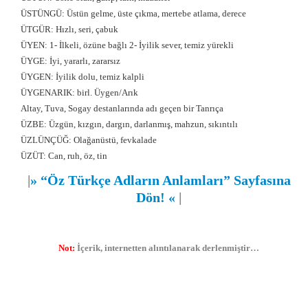
ÜSTÜNGÜ: Üstün gelme, üste çıkma, mertebe atlama, derece
ÜTGÜR: Hızlı, seri, çabuk
ÜYEN: 1- İlkeli, özüne bağlı 2- İyilik sever, temiz yürekli
ÜYGE: İyi, yararlı, zararsız
ÜYGEN: İyilik dolu, temiz kalpli
ÜYGENARIK: birl. Üygen/Arık
Altay, Tuva, Sogay destanlarında adı geçen bir Tanrıça
ÜZBE: Üzgün, kızgın, dargın, darlanmış, mahzun, sıkıntılı
ÜZLÜNÇÜĞ: Olağanüstü, fevkalade
ÜZÜT: Can, ruh, öz, tin
|
»
“Öz Türkçe Adların Anlamları” Sayfasına
Dön!
«
|
Not:
İçerik, internetten alıntılanarak derlenmiştir…