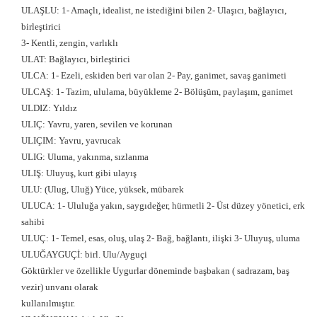
ULAŞLU: 1- Amaçlı, idealist, ne istediğini bilen 2- Ulaşıcı, bağlayıcı,
birleştirici
3- Kentli, zengin, varlıklı
ULAT: Bağlayıcı, birleştirici
ULCA: 1- Ezeli, eskiden beri var olan 2- Pay, ganimet, savaş ganimeti
ULCAŞ: 1- Tazim, ululama, büyükleme 2- Bölüşüm, paylaşım, ganimet
ULDIZ: Yıldız
ULIÇ: Yavru, yaren, sevilen ve korunan
ULIÇIM: Yavru, yavrucak
ULIG: Uluma, yakınma, sızlanma
ULIŞ: Uluyuş, kurt gibi ulayış
ULU: (Ulug, Uluğ) Yüce, yüksek, mübarek
ULUCA: 1- Ululuğa yakın, saygıdeğer, hürmetli 2- Üst düzey yönetici, erk
sahibi
ULUÇ: 1- Temel, esas, oluş, ulaş 2- Bağ, bağlantı, ilişki 3- Uluyuş, uluma
ULUĞAYGUÇİ: birl. Ulu/Ayguçi
Göktürkler ve özellikle Uygurlar döneminde başbakan ( sadrazam, baş
vezir) unvanı olarak
kullanılmıştır.