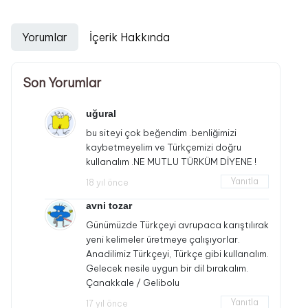
Yorumlar
İçerik Hakkında
Son Yorumlar
uğural
bu siteyi çok beğendim .benliğimizi
kaybetmeyelim ve Türkçemizi doğru
kullanalım .NE MUTLU TÜRKÜM DİYENE !
Yanıtla
18 yıl önce
avni tozar
Günümüzde Türkçeyi avrupaca karıştılırak
yeni kelimeler üretmeye çalışıyorlar.
Anadilimiz Türkçeyi, Türkçe gibi kullanalım.
Gelecek nesile uygun bir dil bırakalım.
Çanakkale / Gelibolu
Yanıtla
17 yıl önce