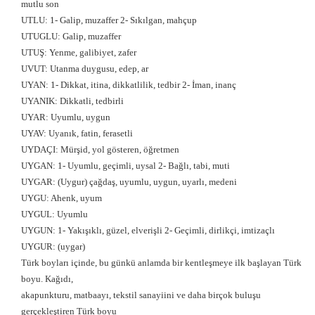
mutlu son
UTLU: 1- Galip, muzaffer 2- Sıkılgan, mahçup
UTUGLU: Galip, muzaffer
UTUŞ: Yenme, galibiyet, zafer
UVUT: Utanma duygusu, edep, ar
UYAN: 1- Dikkat, itina, dikkatlilik, tedbir 2- İman, inanç
UYANIK: Dikkatli, tedbirli
UYAR: Uyumlu, uygun
UYAV: Uyanık, fatin, ferasetli
UYDAÇI: Mürşid, yol gösteren, öğretmen
UYGAN: 1- Uyumlu, geçimli, uysal 2- Bağlı, tabi, muti
UYGAR: (Uygur) çağdaş, uyumlu, uygun, uyarlı, medeni
UYGU: Ahenk, uyum
UYGUL: Uyumlu
UYGUN: 1- Yakışıklı, güzel, elverişli 2- Geçimli, dirlikçi, imtizaçlı
UYGUR: (uygar)
Türk boyları içinde, bu günkü anlamda bir kentleşmeye ilk başlayan Türk
boyu. Kağıdı,
akapunkturu, matbaayı, tekstil sanayiini ve daha birçok buluşu
gerçekleştiren Türk boyu