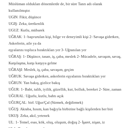
Müslüman oldukları dönemlerde de, bir süre Tanrı adı olarak
kullanılmıştır.
UGIN: Fikir, düşünce
UGIŞ: Zeka, üretkenlik
UGUZ: Kutlu, mübarek
UĞRAK: 1- başvurulan kişi, bilge ve deneyimli kişi 2- Savaşa giderken,
Askerlerin, aile ya da
eşyalarını topluca bıraktıkları yer 3- Uğranılan yer
UĞRAŞ: 1- Düşünce, tasarı, iş, çaba, meslek 2- Mücadele, savaşım, savaş,
Karşılaşma, karşı karşıya gelme
UĞRAŞI: Meslek, iş, çaba, savaşım, geçim
UĞRUK: Savaşa giderken, askerlerin eşyalarını bıraktıkları yer
UĞRUN: Yan bakış, gizlice bakış
UĞUR: 1- Baht, talih, iyilik, güzellik, kut, bolluk, bereket 2- Süre, zaman
UĞURAL: Uğurlu, kutlu, bahtı açık
UĞURÇAL: birl. Uğur/Çal (Sürmek, değdirmek)
UĞUŞ: Akraba, hısım, kan bağıyla birbirine bağlı kişilerden her biri
UKUŞ: Zeka, akıl, yetenek
UL: 1- Temel, esas, kök, oluş, oluşum, doğuş 2- İşaret, nişan, iz