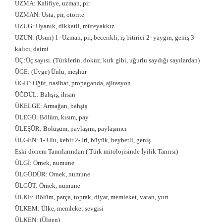
UZMA: Kalifiye, uzman, pir
UZMAN: Usta, pir, otorite
UZUG: Uyanık, dikkatli, müteyakkız
UZUN: (Usun) 1- Uzman, pir, becerikli, iş bitirici 2- yaygın, geniş 3-
kalıcı, daimi
ÜÇ:Üç sayısı. (Türklerin, dokuz, kırk gibi, uğurlu saydığı sayılardan)
ÜGE: (Üyge) Ünlü, meşhur
ÜGİT: Öğüt, nasihat, propaganda, ajitasyon
ÜĞDÜL: Bahşiş, ihsan
ÜKELGE: Armağan, bahşiş
ÜLEGÜ: Bölüm, kısım, pay
ÜLEŞÜR: Bölüşüm, paylaşım, paylaşımcı
ÜLGEN: 1- Ulu, kebir 2- İri, büyük, heybetli, geniş
Eski dönem Tanrılarından ( Türk mitolojisinde İyilik Tanrısı)
ÜLGİ: Örnek, numune
ÜLGÜDÜR: Örnek, numune
ÜLGÜT: Örnek, numune
ÜLKE: Bölüm, parça, toprak, diyar, memleket, vatan, yurt
ÜLKEM: Ülke, memleket sevgisi
ÜLKEN: (Ülgen)