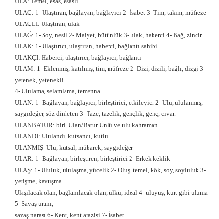
ULA: Temel, esas, esaslı
ULAÇ: 1- Ulaştıran, bağlayan, bağlayıcı 2- İsabet 3- Tim, takım, müfreze
ULAÇLI: Ulaştıran, ulak
ULAĞ: 1- Soy, nesil 2- Maiyet, bütünlük 3- ulak, haberci 4- Bağ, zincir
ULAK: 1- Ulaştırıcı, ulaştıran, haberci, bağlantı sahibi
ULAKÇI: Haberci, ulaştırıcı, bağlayıcı, bağlantı
ULAM: 1- Eklenmiş, katılmış, tim, müfreze 2- Dizi, dizili, bağlı, dizgi 3-
yetenek, yetenekli
4- Ululama, selamlama, temenna
ULAN: 1- Bağlayan, bağlayıcı, birleştirici, etkileyici 2- Ulu, ululanmış,
saygıdeğer, söz dinleten 3- Taze, tazelik, gençlik, genç, cıvan
ULANBATUR: birl. Ulan/Batur Ünlü ve ulu kahraman
ULANDI: Ululandı, kutsandı, kutlu
ULANMIŞ: Ulu, kutsal, mübarek, saygıdeğer
ULAR: 1- Bağlayan, birleştiren, birleştirici 2- Erkek keklik
ULAŞ: 1- Ululuk, ululaşma, yücelik 2- Oluş, temel, kök, soy, soyluluk 3-
yetişme, kavuşma
Ulaşılacak olan, bağlanılacak olan, ülkü, ideal 4- uluyuş, kurt gibi uluma
5- Savaş uranı,
savaş narası 6- Kent, kent arazisi 7- İsabet