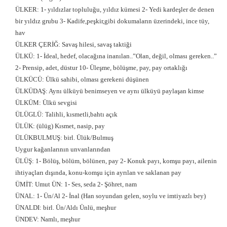
ÜLKER: 1- yıldızlar topluluğu, yıldız kümesi 2- Yedi kardeşler de denen
bir yıldız grubu 3- Kadife,peşkir,gibi dokumaların üzerindeki, ince tüy,
hav
ÜLKER ÇERİĞ: Savaş hilesi, savaş taktiği
ÜLKÜ: 1- İdeal, hedef, olacağına inanılan..”Olan, değil, olması gereken..”
2- Prensip, adet, düstur 10- Üleşme, bölüşme, pay, pay ortaklığı
ÜLKÜCÜ: Ülkü sahibi, olması gerekeni düşünen
ÜLKÜDAŞ: Aynı ülküyü benimseyen ve aynı ülküyü paylaşan kimse
ÜLKÜM: Ülkü sevgisi
ÜLÜGLÜ: Talihli, kısmetli,bahtı açık
ÜLÜK: (ülüg) Kısmet, nasip, pay
ÜLÜKBULMUŞ: birl. Ülük/Bulmuş
Uygur kağanlarının unvanlarından
ÜLÜŞ: 1- Bölüş, bölüm, bölünen, pay 2- Konuk payı, komşu payı, ailenin
ihtiyaçları dışında, konu-komşu için ayrılan ve saklanan pay
ÜMİT: Umut ÜN: 1- Ses, seda 2- Şöhret, nam
ÜNAL: 1- Ün/Al 2- İnal (Han soyundan gelen, soylu ve imtiyazlı bey)
ÜNALDI: birl. Ün/Aldı Ünlü, meşhur
ÜNDEV: Namlı, meşhur