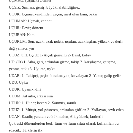
UÇMAĞ: (Uçmak) Cennet
UÇSIZ: Sınırsız, geniş, büyük, alabildiğine..
UÇUK: Uçmuş, kendinden geçen, mest olan kam, baksı
UÇUMAK: Uçmak, cennet
UÇUR: Devir, dönem
UÇURAN: Kam
UÇURUM: Son, uzak, uzak nokta, uçulan, uzaklaşılan, yüksek ve derin
dağ yamacı, yar
UÇUZ: birl. Uç/Uz 1- Alçak gönüllü 2- Basit, kolay
UD: (Ut) 1- Arka, geri, ardından gitme, takip 2- karşılaşma, çatışma,
yenme, utku 3- Uyuma, uyku
UDAR: 1- Takipçi, peşini bırakmayan, kovalayan 2- Yener, galip gelir
UDU: Uyku
UDUK: Uyanık, diri
UDUM: Art arka, arkası sıra
UDUN: 1- Hüner, beceri 2- Sönmüş, sönük
UDUZ: 1- Mürşit, yol gösteren, ardından gidilen 2- Yollayan, sevk eden
UGAN: Kaadir, yaratan ve hükmeden, Ali, yüksek, kudretli
Çok eski dönemlerden beri, Tanrı ve Tanrı sıfatı olarak kullanılan bu
sözcük, Türklerin ilk