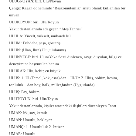
ULUĞNOYAN: birl. Ulu/Noyan
Çengiz Kagan döneminde “Başkomutanlık” sıfatı olarak kullanılan bir
unvan
ULUKOYUN: birl. Ulu/Koyun
Yakut destanlarında adı geçen “Ateş Tanrısı”
ULULA: Yücelt, yükselt, mübarek kıl
ULUM: Debdebe, şaşa, gösteriş
ULUN: (Ulan, İlun) Ulu, ululanmış
ULUNYEGE: birl. Ulun/Yeke Sözü dinlenen, saygı duyulan, bilgi ve
deneyimine başvurulan hanım
ULURAK: Ulu, kebir, en büyük
ULUS: 1- Ul (Temel, kök, esas) dan…Ul/Uz 2- Ülüş, bölüm, kesim,
topluluk…dan boy, halk, millet,budun (Uygurlarda)
ULUŞ: Pay, bölüm
ULUTOYUN: birl. Ulu/Toyun
Yakut destanlarında, kişiler arasındaki ilişkileri düzenleyen Tanrı
UMAK: Irk, soy, kemik
UMAN: Umutlu, bekleyen
UMANÇ: 1- Umutluluk 2- İntizar
UMAR: Umutlu