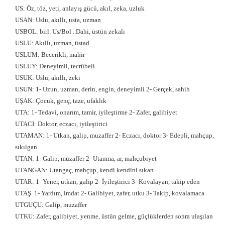
US: Öz, töz, yeti, anlayış gücü, akıl, zeka, uzluk
USAN: Uslu, akıllı, usta, uzman
USBOL: birl. Us/Bol ..Dahi, üstün zekalı
USLU: Akıllı, uzman, üstad
USLUM: Becerikli, mahir
USLUY: Deneyimli, tecrübeli
USUK: Uslu, akıllı, zeki
USUN: 1- Uzun, uzman, derin, engin, deneyimli 2- Gerçek, sahih
UŞAK: Çocuk, genç, taze, ufaklık
UTA: 1- Tedavi, onarım, tamir, iyileştirme 2- Zafer, galibiyet
UTACI: Doktor, eczacı, iyileştirici
UTAMAN: 1- Utkan, galip, muzaffer 2- Eczacı, doktor 3- Edepli, mahçup,
sıkılgan
UTAN: 1- Galip, muzaffer 2- Utanma, ar, mahçubiyet
UTANGAN: Utangaç, mahçup, kendi kendini sıkan
UTAR: 1- Yener, utkan, galip 2- İyileştirici 3- Kovalayan, takip eden
UTAŞ. 1- Yardım, imdat 2- Galibiyet, zafer, utku 3- Takip, kovalamaca
UTGUÇU: Galip, muzaffer
UTKU: Zafer, galibiyet, yenme, üstün gelme, güçlüklerden sonra ulaşılan