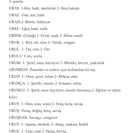
3- parola
URAS: 1-Kut, baht, mutluluk 2- Ateş bakışlı
URAZ: Uras, kut, baht
URAZLI: Mutlu, bahtiyar
URKU: Uğur, baht, talih
URPAK: (Urpağ) 1- Evlat, uşak 2- Kibar, nazik
URUK: 1- Boy, ok, ulus 2- Vuruk, vurgun
URUL: 1- Tür, cins 2- Örs
URULU: Cins, soylu
URUM: 1- Şeref, onur, haysiyet 2- Meleke, beceri, yatkınlık
URUMDAY: Panzehir ve tedavi için kullanılan bir taş
URUN: 1- Orun, şeref, itibar 2- Miktar, adet
URUNÇA: 1- Şerefli, onurlu 2- Emanet, rehin
URUNGU: 1- Şeref, onur, haysiyet, onurlu davranış 2- Eğitim ve talim
kılıcı
URUS: 1- Orus, uras, uraz) 2- Uruş, kırış, savaş
URUŞ: Vuruş, döğüş, kırış, savaş
URUŞKAN: Savaşçı, cengaver
URUT: 1- Aşama, merhale 2- Amaç, maksat, hedef
URUZ: 1- Uraz, uras 2-Vuruş, dövüş