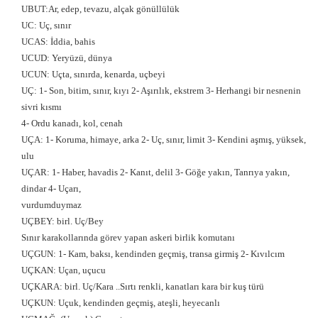
UBUT:Ar, edep, tevazu, alçak gönüllülük
UC: Uç, sınır
UCAS: İddia, bahis
UCUD: Yeryüzü, dünya
UCUN: Uçta, sınırda, kenarda, uçbeyi
UÇ: 1- Son, bitim, sınır, kıyı 2- Aşırılık, ekstrem 3- Herhangi bir nesnenin
sivri kısmı
4- Ordu kanadı, kol, cenah
UÇA: 1- Koruma, himaye, arka 2- Uç, sınır, limit 3- Kendini aşmış, yüksek,
ulu
UÇAR: 1- Haber, havadis 2- Kanıt, delil 3- Göğe yakın, Tanrıya yakın,
dindar 4- Uçarı,
vurdumduymaz
UÇBEY: birl. Uç/Bey
Sınır karakollarında görev yapan askeri birlik komutanı
UÇGUN: 1- Kam, baksı, kendinden geçmiş, transa girmiş 2- Kıvılcım
UÇKAN: Uçan, uçucu
UÇKARA: birl. Uç/Kara ..Sırtı renkli, kanatları kara bir kuş türü
UÇKUN: Uçuk, kendinden geçmiş, ateşli, heyecanlı