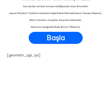
Başla
[geometri_ygs_lys]