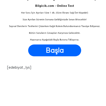
Başla
[edebiyat_lys]