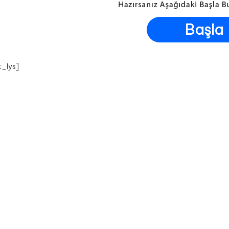
Başla
t_lys]