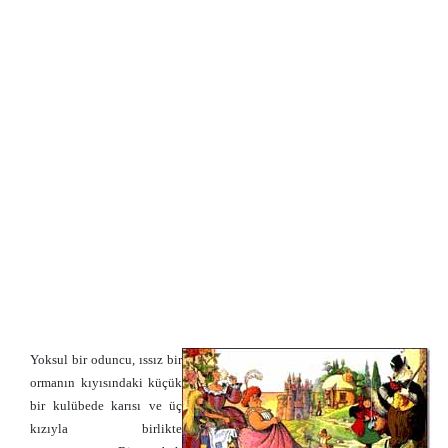
Yoksul bir oduncu, ıssız bir
ormanın kıyısındaki küçük
bir kulübede karısı ve üç
kızıyla birlikte