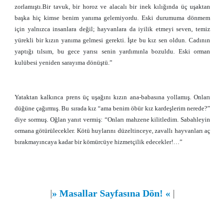
zorlamıştı.Bir tavuk, bir horoz ve alacalı bir inek kılığında üç uşaktan
başka hiç kimse benim yanıma gelemiyordu. Eski durumuma dönmem
için yalnızca insanlara değil; hayvanlara da iyilik etmeyi seven, temiz
yürekli bir kızın yanıma gelmesi gerekti. İşte bu kız sen oldun. Cadının
yaptığı tılsım, bu gece yarısı senin yardımınla bozuldu. Eski orman
kulübesi yeniden sarayıma dönüştü.”
Yataktan kalkınca prens üç uşağını kızın ana-babasına yollamış. Onları
düğüne çağırmış. Bu sırada kız “ama benim öbür kız kardeşlerim nerede?”
diye sormuş. Oğlan yanıt vermiş: “Onları mahzene kilitledim. Sabahleyin
ormana götürülecekler. Kötü huylarını düzeltinceye, zavallı hayvanları aç
bırakmayıncaya kadar bir kömürcüye hizmetçilik edecekler!…”
|
»
Masallar Sayfasına Dön!
«
|