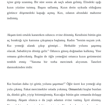
içine girip uzanmış. Bir süre sonra ak saçlı adam gelmiş. Elindeki ışığı
kızın yüzüne tutmuş. Başını sallamış. Kızın derin uykuda olduğunu
görünce döşemedeki kapağı açmış. Kızı, odanın altındaki mahzene
indirmiş.
Akşam üstü ortalık kararırken oduncu evine dönmüş. Kendisini bütün gün
aç bıraktığı için karısına çıkışmaya başlamış. Kadın “benim suçum yok.
Kız yemeği alarak çıkıp gitmişti… Herhalde yolunu şaşırmış
olacak..Sabahleyin dönüp gelir.” Oduncu güneş doğmadan kalkmış. Yine
ormana gidecekmiş. Bugün de öğle yemeğini ortanca kızın getirmesini
tembih etmiş: “Yanıma bir torba mercimek alıyorum. Taneleri
darınınkinden iridir.
Kız bunları daha iyi görür, yolunu şaşırmaz!” Öğle üzeri kız yemeği alıp
yola çıkmış. Fakat mercimekler ortada yokmuş.
Orman
daki kuşlar bunları
da, dünkü gibi, yiyip bitirmişlermiş. Kızcağız bütün gün ormanda dolaşıp
durmuş. Akşam olunca o da yaşlı adamın evine varmış. İçeri alınmış.