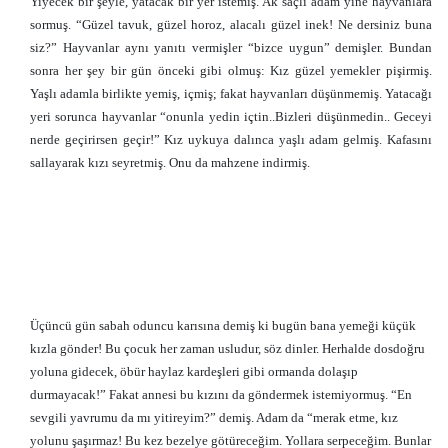
Yiyecek bir şeyle, yatacak bir yer istemiş. Ak saçlı adam yine hayvanlara
sormuş. “Güzel tavuk, güzel horoz, alacalı güzel inek! Ne dersiniz buna
siz?” Hayvanlar aynı yanıtı vermişler “bizce uygun” demişler. Bundan
sonra her şey bir gün önceki gibi olmuş: Kız güzel yemekler pişirmiş.
Yaşlı adamla birlikte yemiş, içmiş; fakat hayvanları düşünmemiş. Yatacağı
yeri sorunca hayvanlar “onunla yedin içtin..Bizleri düşünmedin.. Geceyi
nerde geçirirsen geçir!” Kız uykuya dalınca yaşlı adam gelmiş. Kafasını
sallayarak kızı seyretmiş. Onu da mahzene indirmiş.
Üçüncü gün sabah oduncu karısına demiş ki bugün bana yemeği küçük
kızla gönder! Bu çocuk her zaman usludur, söz dinler. Herhalde dosdoğru
yoluna gidecek, öbür haylaz kardeşleri gibi ormanda dolaşıp
durmayacak!” Fakat annesi bu kızını da göndermek istemiyormuş. “En
sevgili yavrumu da mı yitireyim?” demiş. Adam da “merak etme, kız
yolunu şaşırmaz! Bu kez bezelye götüreceğim. Yollara serpeceğim. Bunlar