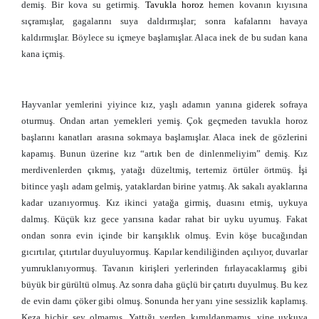
demiş. Bir kova su getirmiş.
Tavukla horoz
hemen kovanın kıyısına
sıçramışlar, gagalarını suya daldırmışlar; sonra kafalarını havaya
kaldırmışlar. Böylece su içmeye başlamışlar. Alaca inek de bu sudan kana
kana içmiş.
Hayvanlar yemlerini yiyince kız, yaşlı adamın yanına giderek sofraya
oturmuş. Ondan artan yemekleri yemiş. Çok geçmeden tavukla horoz
başlarını kanatları arasına sokmaya başlamışlar. Alaca inek de gözlerini
kapamış. Bunun üzerine kız “artık ben de dinlenmeliyim” demiş. Kız
merdivenlerden çıkmış, yatağı düzeltmiş, tertemiz örtüler örtmüş. İşi
bitince yaşlı adam gelmiş, yataklardan birine yatmış. Ak sakalı ayaklarına
kadar uzanıyormuş. Kız ikinci yatağa girmiş, duasını etmiş, uykuya
dalmış. Küçük kız gece yarısına kadar rahat bir uyku uyumuş. Fakat
ondan sonra evin içinde bir karışıklık olmuş. Evin köşe bucağından
gıcırtılar, çıtırtılar duyuluyormuş. Kapılar kendiliğinden açılıyor, duvarlar
yumruklanıyormuş. Tavanın kirişleri yerlerinden fırlayacaklarmış gibi
büyük bir gürültü olmuş. Az sonra daha güçlü bir çatırtı duyulmuş. Bu kez
de evin damı çöker gibi olmuş. Sonunda her yanı yine sessizlik kaplamış.
Keza hiçbir şey olmamış. Yattığı yerden kımıldanmamış, yine uykuya