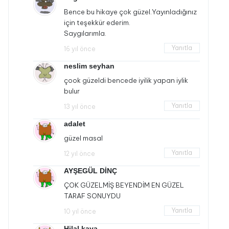
Bence bu hikaye çok güzel.Yayınladığınız
için teşekkür ederim.
Saygılarımla.
Yanıtla
16 yıl önce
neslim seyhan
çook güzeldi bencede iyilik yapan iylik
bulur
Yanıtla
13 yıl önce
adalet
güzel masal
Yanıtla
12 yıl önce
AYŞEGÜL DİNÇ
ÇOK GÜZELMİŞ BEYENDİM EN GÜZEL
TARAF SONUYDU
Yanıtla
10 yıl önce
Hilal kaya