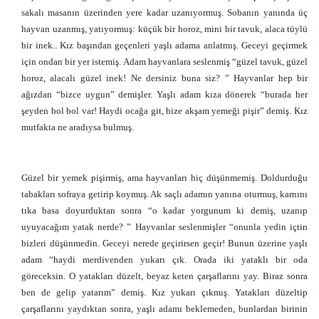
sakalı masanın üzerinden yere kadar uzanıyormuş. Sobanın yanında üç
hayvan uzanmış, yatıyormuş: küçük bir horoz, mini bir tavuk, alaca tüylü
bir inek.. Kız başından geçenleri yaşlı adama anlatmış. Geceyi geçirmek
için ondan bir yer istemiş. Adam hayvanlara seslenmiş “güzel tavuk, güzel
horoz, alacalı güzel inek! Ne dersiniz buna siz? ” Hayvanlar hep bir
ağızdan “bizce uygun” demişler. Yaşlı adam kıza dönerek “burada her
şeyden bol bol var! Haydi ocağa git, bize akşam yemeği pişir” demiş. Kız
mutfakta ne aradıysa bulmuş.
Güzel bir yemek pişirmiş, ama hayvanları hiç düşünmemiş. Doldurduğu
tabakları sofraya getirip koymuş. Ak saçlı adamın yanına oturmuş, karnını
tıka basa doyurduktan sonra “o kadar yorgunum ki demiş, uzanıp
uyuyacağım yatak nerde? ” Hayvanlar seslenmişler “onunla yedin içtin
bizleri düşünmedin. Geceyi nerede geçirirsen geçir! Bunun üzerine yaşlı
adam “haydi merdivenden yukarı çık. Orada iki yataklı bir oda
göreceksin. O yatakları düzelt, beyaz keten çarşaflarını yay. Biraz sonra
ben de gelip yatarım” demiş. Kız yukarı çıkmış. Yatakları düzeltip
çarşaflarını yaydıktan sonra, yaşlı adamı beklemeden, bunlardan birinin