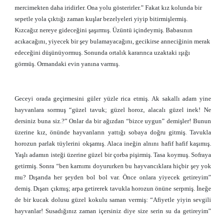
mercimekten daha iridirler. Ona yolu gösterirler.” Fakat kız kolunda bir
sepetle yola çıktığı zaman kuşlar bezelyeleri yiyip bitirmişlermiş.
Kızcağız nereye gideceğini şaşırmış. Üzüntü içindeymiş. Babasının
acıkacağını, yiyecek bir şey bulamayacağını, gecikirse anneciğinin merak
edeceğini düşünüyormuş. Sonunda ortalık kararınca uzaktaki ışığı
görmüş. Ormandaki evin yanına varmış.
Geceyi orada geçirmesini güler yüzle rica etmiş. Ak sakallı adam yine
hayvanlara sormuş “güzel tavuk; güzel horoz, alacalı güzel inek! Ne
dersiniz buna siz.?” Onlar da bir ağızdan “bizce uygun” demişler! Bunun
üzerine kız, önünde hayvanların yattığı sobaya doğru gitmiş. Tavukla
horozun parlak tüylerini okşamış. Alaca ineğin alnını hafif hafif kaşımış.
Yaşlı adamın isteği üzerine güzel bir çorba pişirmiş. Tasa koymuş. Sofraya
getirmiş. Sonra “ben karnımı doyururken bu hayvancıklara hiçbir şey yok
mu? Dışarıda her şeyden bol bol var. Önce onlara yiyecek getireyim”
demiş. Dışarı çıkmış; arpa getirerek tavukla horozun önüne serpmiş. İneğe
de bir kucak dolusu güzel kokulu saman vermiş: “Afiyetle yiyin sevgili
hayvanlar! Susadığınız zaman içersiniz diye size serin su da getireyim”