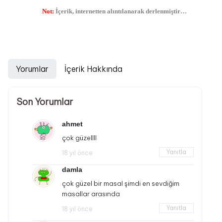
Not:
İçerik, internetten alıntılanarak derlenmiştir…
Yorumlar
İçerik Hakkında
Son Yorumlar
ahmet
çok güzellll
Yanıtla
18 yıl önce
damla
çok güzel bir masal şimdi en sevdiğim
masallar arasında
Yanıtla
18 yıl önce