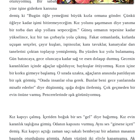
oturuyormuş. Bir sabah
yine işine giderken karısına
demiş ki “Bugün öğle yemeğimi büyük kızla ormana gönder. Çünkü
öğleye kadar işimi bitiremeyeceğim. Kız yolunu şaşırmasın diye yanıma
bir torba darı alıp yollara serpeceğim.” Güneş ormanın tepesine kadar
yükselince, kız bir tas çorbayla yola çıkmış. Fakat ormanlarda, kırlarda
uçuşan serçeler, çayır kuşları, ispinozlar, kara tavuklar, kanaryalar darı
tanelerini çoktan toplayıp yemişlermiş. Bu yüzden kız yolu bulamamış.
Gün batıncaya, gece oluncaya kadar sağ ve esen dolaşıp durmuş. Gecenin
karanlıkları içinde ağaçlar uğulduyor, baykuşlar ötüyormuş. Kızın içine
bir korku girmeye başlamış. O sırada uzakta, ağaçların arasında parıldayan
bir ışık görmüş. “Orada insanlar olsa gerek. Bunlar beni gece yanlarında
misafir ederler” diye düşünmüş; ışığa doğru ilerlemiş. Çok geçmeden bir
evin önüne varmış. Pencerelerinde ışık görünüyormuş.
Kız kapıyı çalmış. İçeriden boğuk bir ses “gel” diye bağırmış. Kız evin
karanlık taşlığına girmiş. Odanın kapısını vurmuş. Aynı ses “girsene içeri”
demiş. Kız kapıyı açtığı zaman saçı sakalı bembeyaz bir adamın masanın
başında oturduğunu görmüş. Adam yüzünü iki eliyle kapamışmış. Ak