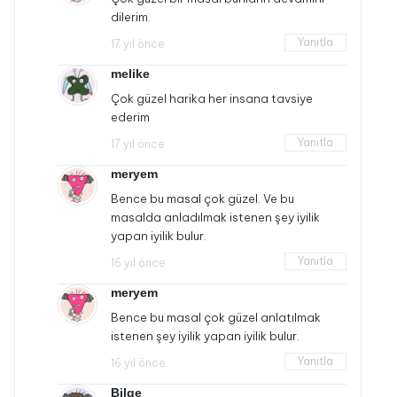
dilerim.
Yanıtla
17 yıl önce
melike
Çok güzel harika her insana tavsiye
ederim
Yanıtla
17 yıl önce
meryem
Bence bu masal çok güzel. Ve bu
masalda anladılmak istenen şey iyilik
yapan iyilik bulur.
Yanıtla
16 yıl önce
meryem
Bence bu masal çok güzel anlatılmak
istenen şey iyilik yapan iyilik bulur.
Yanıtla
16 yıl önce
Bilge