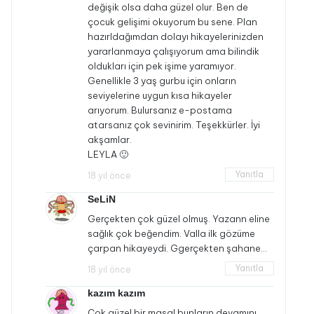
değişik olsa daha güzel olur. Ben de
çocuk gelişimi okuyorum bu sene. Plan
hazırldağımdan dolayı hikayelerinizden
yararlanmaya çalışıyorum ama bilindik
oldukları için pek işime yaramıyor.
Genellikle 3 yaş gurbu için onların
seviyelerine uygun kısa hikayeler
arıyorum. Bulursanız e-postama
atarsanız çok sevinirim. Teşekkürler. İyi
akşamlar.
LEYLA 🙂
Yanıtla
18 yıl önce
SeLiN
Gerçekten çok güzel olmuş. Yazann eline
sağlık çok beğendim. Valla ilk gözüme
çarpan hikayeydi. Ggerçekten şahane…
Yanıtla
18 yıl önce
kazım kazım
Çok güzel bir masal bunların devamını