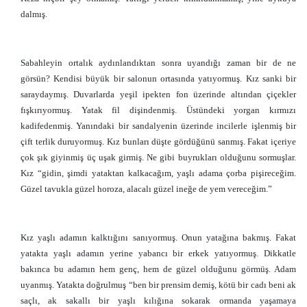
dalmış.
Sabahleyin ortalık aydınlandıktan sonra uyandığı zaman bir de ne
görsün? Kendisi büyük bir salonun ortasında yatıyormuş. Kız sanki bir
saraydaymış. Duvarlarda yeşil ipekten fon üzerinde altından çiçekler
fışkırıyormuş. Yatak fil dişindenmiş. Üstündeki yorgan kırmızı
kadifedenmiş. Yanındaki bir sandalyenin üzerinde incilerle işlenmiş bir
çift terlik duruyormuş. Kız bunları düşte gördüğünü sanmış. Fakat içeriye
çok şık giyinmiş üç uşak girmiş. Ne gibi buyrukları olduğunu sormuşlar.
Kız “gidin, şimdi yataktan kalkacağım, yaşlı adama çorba pişireceğim.
Güzel tavukla güzel horoza, alacalı güzel ineğe de yem vereceğim.”
Kız yaşlı adamın kalktığını sanıyormuş. Onun yatağına bakmış. Fakat
yatakta yaşlı adamın yerine yabancı bir erkek yatıyormuş. Dikkatle
bakınca bu adamın hem genç, hem de güzel olduğunu görmüş. Adam
uyanmış. Yatakta doğrulmuş “ben bir prensim demiş, kötü bir cadı beni ak
saçlı, ak sakallı bir yaşlı kılığına sokarak ormanda yaşamaya