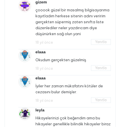
gizem
çooook güzel bir masalmış bilgisayarıma
kayıtladım herkese sitenin adını veririm
gerçekten süpermiş zaten sınıfta liste
düzenlediler neler yazdırıcam diye
düşünürken sağ olun yani
Yanıtla
18 yıl önce
elaaa
Okudum gerçekten güzelmiş.
Yanıtla
18 yıl önce
elaaa
İyiler her zaman mükafatını kötüler de
cezasını bulur demişler.
Yanıtla
18 yıl önce
leyla
Hikayelerinizi çok beğendim ama bu
hikayeler genellikle bilindik hikayeler biraz