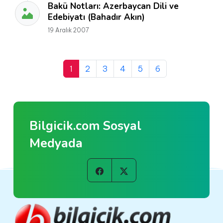
Bakü Notları: Azerbaycan Dili ve
Edebiyatı (Bahadır Akın)
19 Aralık 2007
1
2
3
4
5
6
Bilgicik.com Sosyal
Medyada