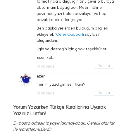
formatında olduğu için onu çevirip buraya
aktarmam bayağı zor. Metin hâline
çevirince yazı tipleri bozuluyor ve hep
bozuk karakterler çıkıyor.
Ben başka yerlerden bulduğum bilgileri
ekleyerek “
Cefer Cabbarlı
sayfasını
oluşturdum.
İlgin ve desteğin için çook teşekkürler.
Esen kal…
Yanıtla
18 yıl önce
azer
menim yazdigim seir hani?
Yanıtla
14 yıl önce
Yorum Yazarken Türkçe Kurallarına Uyarak
Yazınız Lütfen!
E-posta adresiniz yayınlanmayacak.
Gerekli alanlar
ile işaretlenmişlerdir