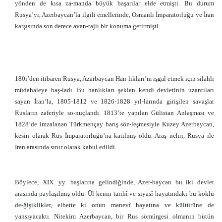
yönden de kısa za-manda büyük başarılar elde etmişti. Bu durum
Rusya’yı, Azerbaycan’la ilgili emellerinde, Osmanlı İmparatorluğu ve İran
karşısında son derece avan-tajlı bir konuma getirmişti.
180ı’den itibaren Rusya, Azarbaycan Han-lıkları’m işgal etmek için silahlı
müdahaleye baş-ladı. Bu hanlıkları şeklen kendi devletinin uzantıları
sayan İran’la, 1805-1812 ve 1826-1828 yıl-larında girişilen savaşlar
Rusların zaferiyle so-nuçlandı. 1813’te yapılan Gülistan Anlaşması ve
1828’de imzalanan Türkmençay barış söz-leşmesiyle Kuzey Azerbaycan,
kesin olarak Rus İmparatorluğu’na katılmış oldu. Araş nehri, Rusya ile
İran arasında sınır olarak kabul edildi.
Böylece, XIX. yy. başlarına gelindiğinde, Azer-baycan bu iki devlet
arasında paylaşılmış oldu. Ül-kenin tarihî ve siyasî hayatındaki bu köklü
de-ğişiklikler, elbette ki onun manevî hayatına ve kültürüne de
yansıyacaktı. Nitekim Azerbaycan, bir Rus sömürgesi olmanın bütün