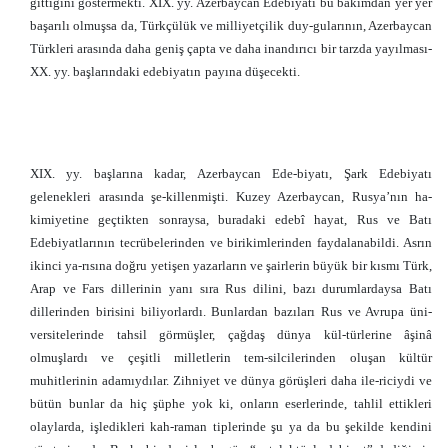
gittiğini göstermekti. XIX. yy. Azerbaycan Edebiyatı bu bakımdan yer yer
başarılı olmuşsa da, Türkçülük ve milliyetçilik duy-gularının, Azerbaycan
Türkleri arasında daha geniş çapta ve daha inandırıcı bir tarzda yayılması-
XX. yy. başlarındaki edebiyatın payına düşecekti.
Türkçenin Tarihi
Orhun Abideleri
Anlatım Bozuklukları
Cümlenin Öğeleri
Yazım ve Noktalama
Türkoloji Makaleleri
Edebiyat Nedir?
Alfabelerimiz
Atasözleri
Bulmacalar
Edebi Sanatlar
Sınav Soruları
Kpss
Oks
Öss
Bunları Biliyor
musunuz?
Özlü Sözler
Güzel Sözler
Türkçe
Edebiyat
Masallar
Destanlar
Astroloji
Roman Özetleri
XIX. yy. başlarına kadar, Azerbaycan Ede-biyatı, Şark Edebiyatı
gelenekleri arasında şe-killenmişti. Kuzey Azerbaycan, Rusya’nın ha-
kimiyetine geçtikten sonraysa, buradaki edebî hayat, Rus ve Batı
Edebiyatlarının tecrübelerinden ve birikimlerinden faydalanabildi. Asrın
ikinci ya-rısına doğru yetişen yazarların ve şairlerin büyük bir kısmı Türk,
Arap ve Fars dillerinin yanı sıra Rus dilini, bazı durumlardaysa Batı
dillerinden birisini biliyorlardı. Bunlardan bazıları Rus ve Avrupa üni-
versitelerinde tahsil görmüşler, çağdaş dünya kül-türlerine âşinâ
olmuşlardı ve çeşitli milletlerin tem-silcilerinden oluşan kültür
muhitlerinin adamıydılar. Zihniyet ve dünya görüşleri daha ile-riciydi ve
bütün bunlar da hiç şüphe yok ki, onların eserlerinde, tahlil ettikleri
olaylarda, işledikleri kah-raman tiplerinde şu ya da bu şekilde kendini