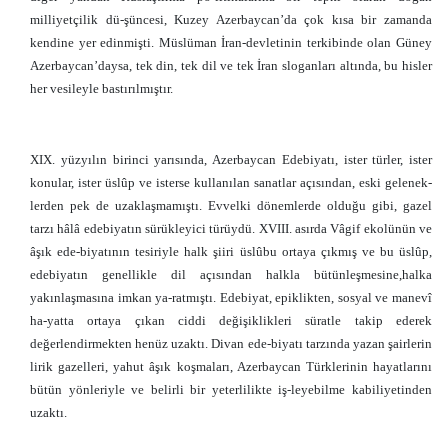
milliyetçilik dü-şüncesi, Kuzey Azerbaycan’da çok kısa bir zamanda
kendine yer edinmişti. Müslüman İran-devletinin terkibinde olan Güney
Azerbaycan’daysa, tek din, tek dil ve tek İran sloganları altında, bu hisler
her vesileyle bastırılmıştır.
XIX. yüzyılın birinci yarısında, Azerbaycan Edebiyatı, ister türler, ister
konular, ister üslûp ve isterse kullanılan sanatlar açısından, eski gelenek-
lerden pek de uzaklaşmamıştı. Evvelki dönemlerde olduğu gibi, gazel
tarzı hâlâ edebiyatın sürükleyici türüydü. XVIII. asırda Vâgif ekolünün ve
âşık ede-biyatının tesiriyle halk şiiri üslûbu ortaya çıkmış ve bu üslûp,
edebiyatın genellikle dil açısından halkla bütünleşmesine,halka
yakınlaşmasına imkan ya-ratmıştı. Edebiyat, epiklikten, sosyal ve manevî
ha-yatta ortaya çıkan ciddi değişiklikleri süratle takip ederek
değerlendirmekten henüz uzaktı. Divan ede-biyatı tarzında yazan şairlerin
lirik gazelleri, yahut âşık koşmaları, Azerbaycan Türklerinin hayatlarını
bütün yönleriyle ve belirli bir yeterlilikte iş-leyebilme kabiliyetinden
uzaktı.