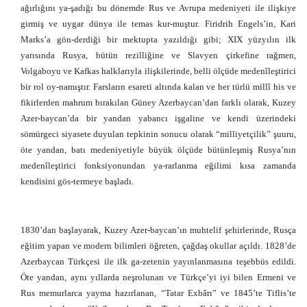
ağırlığını ya-şadığı bu dönemde Rus ve Avrupa medeniyeti ile ilişkiye
girmiş ve uygar dünya ile temas kur-muştur. Firidrih Engels’in, Kari
Marks’a gön-derdiği bir mektupta yazıldığı gibi; XIX yüzyılın ilk
yarısında Rusya, bütün rezilliğine ve Slavyen çirkefine rağmen,
Volgaboyu ve Kafkas halklarıyla ilişkilerinde, belli ölçüde medenîleştirici
bir rol oy-namıştır. Farsların esareti altında kalan ve her türlü millî his ve
fikirlerden mahrum bırakılan Güney Azerbaycan’dan farklı olarak, Kuzey
Azer-baycan’da bir yandan yabancı işgaline ve kendi üzerindeki
sömürgeci siyasete duyulan tepkinin sonucu olarak “milliyetçilik” şuuru,
öte yandan, batı medeniyetiyle büyük ölçüde bütünleşmiş Rusya’nın
medenîleştirici fonksiyonundan ya-rarlanma eğilimi kısa zamanda
kendisini gös-termeye başladı.
1830’dan başlayarak, Kuzey Azer-baycan’ın muhtelif şehirlerinde, Rusça
eğitim yapan ve modern bilimleri öğreten, çağdaş okullar açıldı. 1828’de
Azerbaycan Türkçesi ile ilk ga-zetenin yayınlanmasına teşebbüs edildi.
Öte yandan, aynı yıllarda neşrolunan ve Türkçe’yi iyi bilen Ermeni ve
Rus memurlarca yayma hazırlanan, “Tatar Exbârı” ve 1845’te Tiflis’te