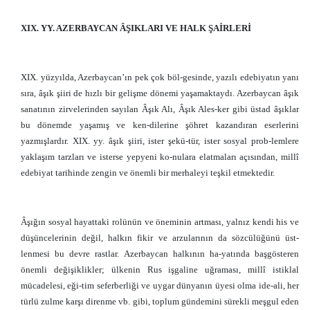
XIX. YY. AZERBAYCAN ÂŞIKLARI VE HALK ŞAİRLERİ
XIX. yüzyılda, Azerbaycan’ın pek çok böl-gesinde, yazılı edebiyatın yanı
sıra, âşık şiiri de hızlı bir gelişme dönemi yaşamaktaydı. Azerbaycan âşık
sanatının zirvelerinden sayılan Âşık Alı, Âşık Ales-ker gibi üstad âşıklar
bu dönemde yaşamış ve ken-dilerine şöhret kazandıran eserlerini
yazmışlardır. XIX. yy. âşık şiiri, ister şekü-tür, ister sosyal prob-lemlere
yaklaşım tarzları ve isterse yepyeni ko-nulara elatmaları açısından, millî
edebiyat tarihinde zengin ve önemli bir merhaleyi teşkil etmektedir.
Âşığın sosyal hayattaki rolünün ve öneminin artması, yalnız kendi his ve
düşüncelerinin değil, halkın fikir ve arzularının da sözcülüğünü üst-
lenmesi bu devre rastlar. Azerbaycan halkının ha-yatında başgösteren
önemli değişiklikler; ülkenin Rus işgaline uğraması, millî istiklal
mücadelesi, eği-tim seferberliği ve uygar dünyanın üyesi olma ide-ali, her
türlü zulme karşı direnme vb. gibi, toplum gündemini sürekli meşgul eden