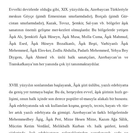
Evvelki devirlerde olduğu gibi, XIX. yüzyılda da, Azerbaycan Türkleriyle
meskun Göyçe (şimdi Ermenistan smırlarmdadır), Borçalı (şimdi Gür-
cistan smırlarmdadır), Kazak, Tovuz, Şemkir, Sal-yan vb. bölgeler âşık
sanatının önemli gelişme mer-kezleri olmuşlardır. Bu bölgelerde yetişen
Âşık Alı, Şemkirli Âşık Hüseyn, Âşık Musa, Molla Cuma, Âşık Mahmud,
Âşık Esed, Âşık Hüseyn Bozalkanlı, Âşık Beşti, Varhiyanlı Âşık
Mehemmed, Âşık Eles-ker, Zodlu Abdulla, Padarlı Mehemmed, Yehya Bey
Diygem, Âşık Ahmed vb. ünlü halk sanatçıları, Azerbaycan’ın ve
Transkafkasya’nm her yanında çok iyi tanınmaktaydılar.
XVIII. yüzyılın sonlarından başlayarak, Âşık şiiri üslûbu, yazılı edebiyatta
da geniş yer tutmaya başlar. Bu da, herşeyden evvel, âşık şiirinin hızlı ge-
lişimi, onun halk içinde son derece popüler ol-masıyla alakalı bir husustu.
Âşık edebiyatında sık sık kullanılan koşma, geraylı, tecnis, bayatı vb. tür-
ler artık yazılı edebiyata da girmişti. Azerbaycan’ın farklı bölgelerinde
Mehemmedbey Âşig, Âşık Peri, Mirze Hesen Mirze, Kazım Ağa Sâlik,
Mücrim Kerim Verdânî, Melikbalh Kurban vb. halk şairleri, kendi
şiirlerinde, âşık edebiyatının geleneklerinden yararlanarak, sade ve