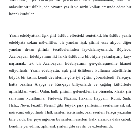
anlaşılır bir üslûbla, ede-biyatın yazılı ve sözlü kolları arasında adeta bir
köprü kurdular.
Yazılı edebiyattaki âşık şiiri üslûbu elbetteki sentetikti. Bu üslûbu yazılı
edebiyata sokan mü-ellifler, bir yandan âşık şiirini esas alıyor, diğer
yandan dîvan şiirinin tecrübelerinden fay-dalanıyorlardı. Böylece,
Azerbaycan Edebiyatının iki farklı üslûbunu birbiriyle yakınlaştırıp kay-
naştırarak, tek bir Azerbaycan Edebiyatının ger-çekleşmesine hizmet
ediyorlardı. Yazılı edebiyatta, âşık şiiri üslûbunu kullanan müelliflerin
büyük bir kısmı, kendi devirlerine göre iyi eğitim gör-müşlerdi. Farsçayı,
hatta bazıları Arapça ve Rus-çayı biliyorlardı ve çağdaş kültürlerle
aşinalıkları vardı. Onlar, halk şiirinin gelenekleri ile birarada, klasik şiir
sanatının kurallarına, Firdevsi, Nizâmı, Hakanı, Hayyam, Rûmî, Sadî,
Hafız, Neva, Fuzûlî, Nesîmî gibi büyük şark şairlerinin eserlerine sık sık
müracaat ediyorlardı. Halk şairleri içerisinde, bazı eserleri Farsça yazanlar
bile vardı. Her şeye rağ-men bu şairlerin eserleri, halk arasında daha çabuk
kendine yer edinir, tıpkı âşık şiirleri gibi sevilir ve ezberlenirdi.