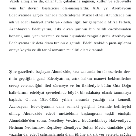
Vezeh almışlarsa da, onlar tüm çabalarına rağmen, kültür ve edebiyatta
yeni bir devrin başlatıcısı ola-mamışlardır. XIX. yy. Azerbaycan
Edebiyatında gerçek mânâda modernleşme, Mirze Fetheli Ahundzâde’nin
adı ve edebî faaliyetleriyle ya-kından ilgili bir gelişmedir. Mirze Fetheli,
Azer-baycan Edebiyatını, eski divan şiirinin bin yıllık ca-zibesinden
kopardı, onu, yeni mazmun ve yeni biçimlerle zenginleştirdi. Azerbaycan
Edebiyatına ilk defa dram türünü o getirdi. Edebî tenkidin pren-siplerini
ortaya koydu ve ilk tarihî romanın müellifi olarak tanındı.
Şiire gazellerle başlayan Ahundzâde, kısa zamanda bu tür eserlerin dev-
rinin geçtiğini, gazel Edebiyatının, artık halkın manevî beklentilerine
cevap veremediğini ileri sür-meye ve bu fikirleriyle bütün Orta Doğu
halk-larının edebiyat çevrelerinde büyük bir ıslahatçı olarak tanınmaya
başladı. O’nun, 1850-1855 yılları arasında yazdığı altı komedi,
Azerbaycan Ede-biyatının daha sonraki gelişimi üzerinde belirleyici
olmuş, Ahundzâde edebî mektebinin başlangıcını teşkil etmiştir.
Ahundzâde’den sonra, Necefbey Ve-zirov, Ebdürrehimbey Hakverdiyev,
Neriman Ne-rimanov, Reşidbey Efendiyev, Sultan Mecid Ganizâde gibi
yazarlar da, edebî çalışmalarında dram türüne sık sık yer vererek, çağdaş