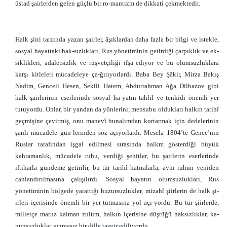
üstad şairlerden gelen güçlü bir ro-mantizm de dikkati çekmektedir.
Halk şiiri tarzında yazan şairler, âşıklardan daha fazla bir bilgi ve istekle,
sosyal hayattaki hak-sızlıkları, Rus yönetiminin getirdiği çarpıklık ve ek-
siklikleri, adaletsizlik ve rüşvetçiliği ifşa ediyor ve bu olumsuzluklara
karşı kitleleri mücadeleye ça-ğırıyorlardı. Baba Bey Şâkir, Mirza Bakış
Nadim, Genceli Hesen, Sekili Hatem, Abdurrahman Ağa Dilbazov gibi
halk şairlerinin eserlerinde sosyal ha-yatın tahlil ve tenkidi önemli yer
tutuyordu. Onlar, bir yandan da yönlerini, mensubu oldukları halkın tarihî
geçmişine çevirmiş, onu manevî bunalımdan kurtarmak için dedelerinin
şanlı mücadele gün-lerinden söz açıyorlardı. Mesela 1804’te Gence’nin
Ruslar tarafından işgal edilmesi sırasında halkm gösterdiği büyük
kahramanlık, mücadele ruhu, verdiği şehitler, bu şairlerin eserlerinde
iftiharla gündeme getirilir, bu tür tarihî hatıralarla, aynı ruhun yeniden
canlandırılmasına çalışılırdı. Sosyal hayatın olumsuzlukları, Rus
yönetiminin bölgede yarattığı huzursuzluklar, mizahî şiirlerin de halk şi-
irleri içerisinde önemli bir yer tutmasına yol açı-yordu. Bu tür şiirlerde,
milletçe maruz kalman zulüm, halkın içerisine düştüğü haksızlıklar, ka-
nunsuzluklar, acımasız bir dille tasvir ediliyordu.