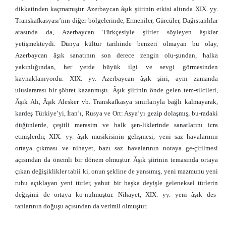
dikkatinden kaçmamıştır. Azerbaycan âşık şiirinin etkisi altında XIX. yy.
Transkafkasyası’nın diğer bölgelerinde, Ermeniler, Gürcüler, Dağıstanlılar
arasında da, Azerbaycan Türkçesiyle şiirler söyleyen âşıklar
yetişmekteydi. Dünya kültür tarihinde benzeri olmayan bu olay,
Azerbaycan âşık sanatının son derece zengin olu-şundan, halka
yakınlığından, her yerde büyük ilgi ve sevgi görmesinden
kaynaklanıyordu. XIX. yy. Azerbaycan âşık şiiri, aynı zamanda
uluslararası bir şöhret kazanmıştı. Âşık şiirinin önde gelen tem-silcileri,
Âşık Alı, Âşık Alesker vb. Transkafkasya sınırlarıyla bağlı kalmayarak,
kardeş Türkiye’yi, İran’ı, Rusya ve Ort: Asya’yı gezip dolaşmış, bu-radaki
düğünlerde, çeşitli merasim ve halk şen-liklerinde sanatlarını icra
etmişlerdir, XIX. yy. âşık musikisinin gelişmesi, yeni saz havalarının
ortaya çıkması ve nihayet, bazı saz havalarının notaya ge-çirilmesi
açısından da önemli bir dönem olmuştur. Âşık şiirinin temasında ortaya
çıkan değişiklikler tabii ki, onun şekline de yansımış, yeni mazmunu yeni
ruhu açıklayan yeni türler, yahut bir başka deyişle geleneksel türlerin
değişimi de ortaya ko-nulmuştur. Nihayet, XIX. yy. yeni âşık des-
tanlarının doğuşu açısından da verimli olmuştur.