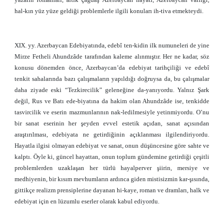
hal-kın yüz yüze geldiği problemlerle ilgili konuları ih-tiva etmekteydi.
XIX. yy. Azerbaycan Edebiyatında, edebî ten-kidin ilk numuneleri de yine
Mirze Fetheli Ahundzâde tarafından kaleme alınmıştır. Her ne kadar, söz
konusu dönemden önce, Azerbaycan’da edebiyat tarihçiliği ve edebî
tenkit sahalarında bazı çalışmaların yapıldığı doğruysa da, bu çalışmalar
daha ziyade eski “Tezkirecilik” geleneğine da-yanıyordu. Yalnız Şark
değil, Rus ve Batı ede-biyatına da hakim olan Ahundzâde ise, tenkidde
tasvircilik ve eserin mazmunlarının nak-ledilmesiyle yetinmiyordu. O’nu
bir sanat eserinin her şeyden evvel estetik açıdan, sanat açısından
araştırılması, edebiyata ne getirdiğinin açıklanması ilgilendiriyordu.
Hayatla ilgisi olmayan edebiyat ve sanat, onun düşüncesine göre sahte ve
kalptı. Öyle ki, güncel hayattan, onun toplum gündemine getirdiği çeşitli
problemlerden uzaklaşan her türlü hayalperver şiirin, mersiye ve
medhiyenin, bir kısım mevhumların ardınca giden mistisizmin kar-şısında,
gittikçe realizm prensiplerine dayanan hi-kaye, roman ve dramları, halk ve
edebiyat için en lüzumlu eserler olarak kabul ediyordu.