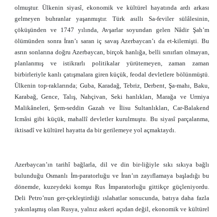
olmuştur. Ülkenin siyasî, ekonomik ve kültürel hayatında ardı arkası
gelmeyen buhranlar yaşanmıştır. Türk asıllı Sa-feviler sülâlesinin,
çöküşünden ve 1747 yılında, Avşarlar soyundan gelen Nâdir Şah’m
ölümünden sonra İran’ı saran iç savaş Azerbaycan’ı da et-kilemişti. Bu
asrın sonlarına doğru Azerbaycan, birçok hanlığa, belli sınırları olmayan,
planlanmış ve istikrarlı politikalar yürütemeyen, zaman zaman
birbirleriyle kanlı çatışmalara giren küçük, feodal devletlere bölünmüştü.
Ülkenin top-raklarında; Guba, Karadağ, Tebriz, Derbent, Şa-mahı, Baku,
Karabağ, Gence, Talış, Nahçivan, Seki hanlıkları, Marağa ve Urmiya
Malikâneleri, Şem-seddin Gazah ve İlisu Sultanlıkları, Car-Balakend
Icmâsi gibi küçük, mahallî devletler kurulmuştu. Bu siyasî parçalanma,
iktisadî ve kültürel hayatta da bir gerilemeye yol açmaktaydı.
Azerbaycan’ın tarihî bağlarla, dil ve din bir-liğiyle sıkı sıkıya bağlı
bulunduğu Osmanlı İm-paratorluğu ve İran’ın zayıflamaya başladığı bu
dönemde, kuzeydeki komşu Rus İmparatorluğu gittikçe güçleniyordu.
Deli Petro’nun ger-çekleştirdiği ıslahatlar sonucunda, batıya daha fazla
yakınlaşmış olan Rusya, yalnız askeri açıdan değil, ekonomik ve kültürel