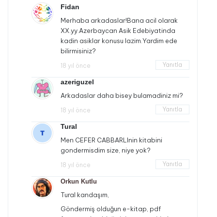
Fidan
Merhaba arkadaslar!Bana acil olarak
XX.yy.Azerbaycan Asik Edebiyatinda
kadin asiklar konusu lazim.Yardim ede
bilirmisiniz?
Yanıtla
18 yıl önce
azeriguzel
Arkadaslar daha bisey bulamadiniz mi?
Yanıtla
18 yıl önce
Tural
Men CEFER CABBARLInin kitabini
gondermisdim size, niye yok?
Yanıtla
18 yıl önce
Orkun Kutlu
Tural kandaşım,
Göndermiş olduğun e-kitap, pdf