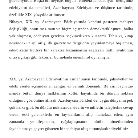
gös-teriyordu. Başka bir deyişle, bugün “entelektüel edebiyat” dediğimiz
edebiyatın da temelleri, Azer-baycan Edebiyatı ve düşünce tarihinde,
özellikle XIX. yüzyılda atılmıştır.
Nihayet, XIX. yy. Azerbaycan Edebiyatında kendini gösteren mahiyet
değişikliği, onun maz-mun ve biçim açısından demokratikleşmesi, halka
yakınlaşması, edebiyatı gereksiz seçkincilikten kur-tardı. Tabii ki, kitap
neşrindeki nispî artış, ilk ga-zete ve dergilerin yayınlanmaya başlaması,
ede-biyatın kütleyi bir karakter kazanmasını sağlayan millî tiyatronun
ortaya çıkışı gibi faktörler, bu sa-hada önemli rol oynamıştır.
XIX. yy, Azerbaycan Edebiyatının asırlar süren tarihinde, şahsiyetler ve
edebî eserler açısından en zengin, en verimli dönemdir. Bu asrın, aynı za-
manda bütün dünya halklarının kültür hayatında bir dönüm noktası
olduğunu göz önüne alırsak; Azerbaycan Türkleri de, uygar dünyanın pek
çok halkı gibi, bu dönüm noktasında, devrin ve milletin taleplerine cevap
veren, eski geleneklerin en fay-dalılarını alıp muhafaza eden, aynı
zamanda ye-nileşmenin, çağdaşlaşmanın bütün nimetlerinden
faydalanmaya gayret gösteren bir edebiyat oluş-turmuşlardır diyebiliriz.