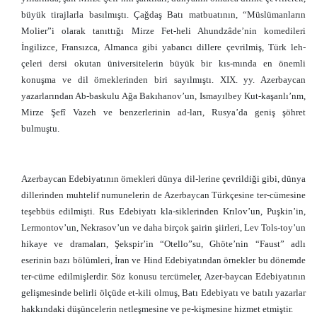
büyük tirajlarla basılmıştı. Çağdaş Batı matbuatının, “Müslümanların
Molier”i olarak tanıttığı Mirze Fet-heli Ahundzâde’nin komedileri
İngilizce, Fransızca, Almanca gibi yabancı dillere çevrilmiş, Türk leh-
çeleri dersi okutan üniversitelerin büyük bir kıs-mında en önemli
konuşma ve dil örneklerinden biri sayılmıştı. XIX. yy. Azerbaycan
yazarlarından Ab-baskulu Ağa Bakıhanov’un, Ismayılbey Kut-kaşanlı’nm,
Mirze Şefî Vazeh ve benzerlerinin ad-ları, Rusya’da geniş şöhret
bulmuştu.
Azerbaycan Edebiyatının örnekleri dünya dil-lerine çevrildiği gibi, dünya
dillerinden muhtelif numunelerin de Azerbaycan Türkçesine ter-cümesine
teşebbüs edilmişti. Rus Edebiyatı kla-siklerinden Krılov’un, Puşkin’in,
Lermontov’un, Nekrasov’un ve daha birçok şairin şiirleri, Lev Tols-toy’un
hikaye ve dramaları, Şekspir’in “Otello”su, Ghöte’nin “Faust” adlı
eserinin bazı bölümleri, İran ve Hind Edebiyatından örnekler bu dönemde
ter-cüme edilmişlerdir. Söz konusu tercümeler, Azer-baycan Edebiyatının
gelişmesinde belirli ölçüde et-kili olmuş, Batı Edebiyatı ve batılı yazarlar
hakkındaki düşüncelerin netleşmesine ve pe-kişmesine hizmet etmiştir.