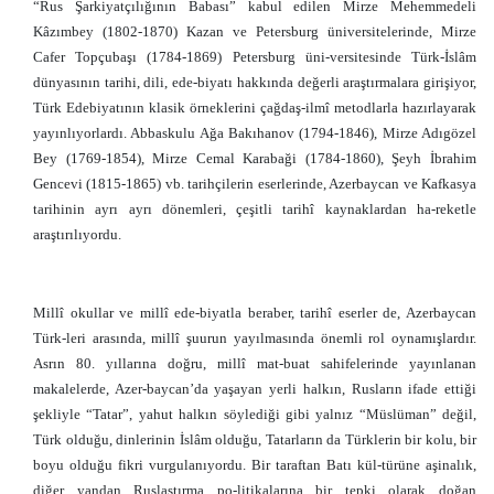
“Rus Şarkiyatçılığının Babası” kabul edilen Mirze Mehemmedeli
Kâzımbey (1802-1870) Kazan ve Petersburg üniversitelerinde, Mirze
Cafer Topçubaşı (1784-1869) Petersburg üni-versitesinde Türk-İslâm
dünyasının tarihi, dili, ede-biyatı hakkında değerli araştırmalara girişiyor,
Türk Edebiyatının klasik örneklerini çağdaş-ilmî metodlarla hazırlayarak
yayınlıyorlardı. Abbaskulu Ağa Bakıhanov (1794-1846), Mirze Adıgözel
Bey (1769-1854), Mirze Cemal Karabaği (1784-1860), Şeyh İbrahim
Gencevi (1815-1865) vb. tarihçilerin eserlerinde, Azerbaycan ve Kafkasya
tarihinin ayrı ayrı dönemleri, çeşitli tarihî kaynaklardan ha-reketle
araştırılıyordu.
Millî okullar ve millî ede-biyatla beraber, tarihî eserler de, Azerbaycan
Türk-leri arasında, millî şuurun yayılmasında önemli rol oynamışlardır.
Asrın 80. yıllarına doğru, millî mat-buat sahifelerinde yayınlanan
makalelerde, Azer-baycan’da yaşayan yerli halkın, Rusların ifade ettiği
şekliyle “Tatar”, yahut halkın söylediği gibi yalnız “Müslüman” değil,
Türk olduğu, dinlerinin İslâm olduğu, Tatarların da Türklerin bir kolu, bir
boyu olduğu fikri vurgulanıyordu. Bir taraftan Batı kül-türüne aşinalık,
diğer yandan Ruslaştırma po-litikalarına bir tepki olarak doğan