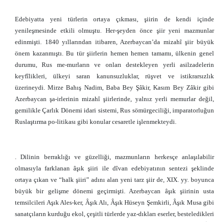
Edebiyatta yeni türlerin ortaya çıkması, şiirin de kendi içinde
yenileşmesinde etkili olmuştu. Her-şeyden önce şiir yeni mazmunlar
edinmişti. 1840 yıllarından itibaren, Azerbaycan’da mizahî şiir büyük
önem kazanmıştı. Bu tür şiirlerin hemen hemen tamamı, ülkenin genel
durumu, Rus me-murların ve onları destekleyen yerli asilzadelerin
keyfîlikleri, ülkeyi saran kanunsuzluklar, rüşvet ve istikrarsızlık
üzerineydi. Mirze Bahış Nadim, Baba Bey Şâkir, Kasım Bey Zâkir gibi
Azerbaycan şa-irlerinin mizahî şiirlerinde, yalnız yerli memurlar değil,
gemilikle Çarlık Dönemi idari sistemi, Rus sömürgeciliği, imparatorluğun
Ruslaştırma po-litikası gibi konular cesaretle işlenmekteydi.
. Dilinin berraklığı ve güzelliği, mazmunların herkesçe anlaşılabilir
olmasıyla farklanan âşık şiiri ile dîvan edebiyatının sentezi şeklinde
ortaya çıkan ve “halk şiiri” adını alan yeni tarz şiir de, XIX. yy. boyunca
büyük bir gelişme dönemi geçirmişti. Azerbaycan âşık şiirinin usta
temsilcileri Aşık Ales-ker, Âşık Alı, Âşık Hüseyn Şemkirli, Âşık Musa gibi
sanatçıların kurduğu ekol, çeşitli türlerde yaz-dıkları eserler, besteledikleri