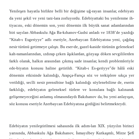
Yenileşen hayatla birlikte belli bir değişime uğ-rayan insanlar, edebiyatı
da yeni şekil ve yeni tarz-lara zorluyordu. Edebiyattaki bu yenilenme ih-
tiyacını, eski dönemin son, yeni dönemin ilk büyük sanat adamlarından
biri sayılan Abbaskulu Ağa Ba-kıhanov-Gudsi anladı ve 1838’de yazdığı
“Kitab-ı Esgeriyye” adlı eseriyle, Azerbaycan Edebiyatına yeni, çağdaş
nesir türünü getirmeye çalıştı. Bu eser-de, gazel-kaside türünün geleneksel
kah-ramanlarından, ızdırap çeken âşıklardan, gözyaşı döken sevgililerden
farklı olarak, halkın arasından çıkmış sade insanlar, kendi problemleriyle
ede-biyatın konusu haline getirildi. “Kitab-ı Es-geriyye”de hâlâ eski
dönemin etkisinde kalındığı, Arapça-Farsça söz ve terkiplere sıkça yer
verildiği, secîli nesir prensibine bağlı kalındığı söylenebilirse de, eserin
farklılığı, edebiyatın geleneksel türlere ve konulara bağlı kalınarak
gelişemeyeceğini anlamış olmasındaydı Bakıhanov da, bu yeni anlayışın,
söz konusu eseriyle Azerbaycan Edebiyatına girdiğini belirtmekteydi.
Edebiyatın yenileştirilmesi sahasında ilk adım-lan XIX. yüzyılın birinci
yarısında, Abbaskulu Ağa Bakıhanov, İsmayılbey Kutkaşmlı, Mirze Şefî