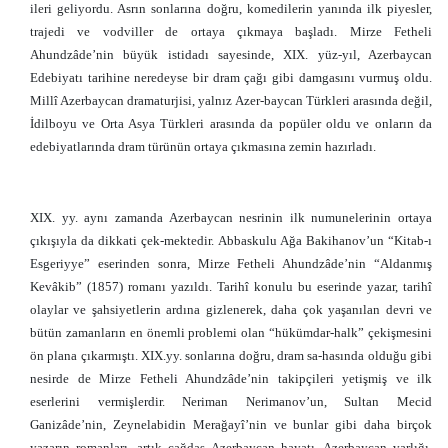
ileri geliyordu. Asrın sonlarına doğru, komedilerin yanında ilk piyesler,
trajedi ve vodviller de ortaya çıkmaya başladı. Mirze Fetheli
Ahundzâde’nin büyük istidadı sayesinde, XIX. yüz-yıl, Azerbaycan
Edebiyatı tarihine neredeyse bir dram çağı gibi damgasını vurmuş oldu.
Millî Azerbaycan dramaturjisi, yalnız Azer-baycan Türkleri arasında değil,
İdilboyu ve Orta Asya Türkleri arasında da popüler oldu ve onların da
edebiyatlarında dram türünün ortaya çıkmasına zemin hazırladı.
XIX. yy. aynı zamanda Azerbaycan nesrinin ilk numunelerinin ortaya
çıkışıyla da dikkati çek-mektedir. Abbaskulu Ağa Bakihanov’un “Kitab-ı
Esgeriyye” eserinden sonra, Mirze Fetheli Ahundzâde’nin “Aldanmış
Kevâkib” (1857) romanı yazıldı. Tarihî konulu bu eserinde yazar, tarihî
olaylar ve şahsiyetlerin ardına gizlenerek, daha çok yaşanılan devri ve
bütün zamanların en önemli problemi olan “hükümdar-halk” çekişmesini
ön plana çıkarmıştı. XIX.yy. sonlarına doğru, dram sa-hasında olduğu gibi
nesirde de Mirze Fetheli Ahundzâde’nin takipçileri yetişmiş ve ilk
eserlerini vermişlerdir. Neriman Nerimanov’un, Sultan Mecid
Ganizâde’nin, Zeynelabidin Merağayî’nin ve bunlar gibi daha birçok
yazarın romanları, artık çağdaş Azerbaycan hayatı, Azerbaycan varlığı,