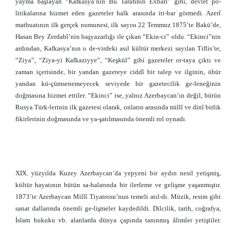
yayma başlayan “Kafkasya’nın Bu Tarafının Exbârı” gibi, devlet po-
litikalarına hizmet eden gazeteler halk arasında iti-bar görmedi. Azerî
matbuatının ilk gerçek numunesi, ilk sayısı 22 Temmuz 1875’te Bakü’de,
Hasan Bey Zerdabî’nin başyazarlığı ile çıkan “Ekin-ci” oldu. “Ekinci”nin
ardından, Kafkasya’nın o de-virdeki asıl kültür merkezi sayılan Tiflis’te,
“Ziya”, “Ziya-yi Kafkaziyye”, “Keşkül” gibi gazeteler or-taya çıktı ve
zaman içerisinde, bir yandan gazeteye ciddî bir talep ve ilginin, öbür
yandan kü-çümsenemeyecek seviyede bir gazetecilik ge-leneğinin
doğmasına hizmet ettiler. “Ekinci” ise, yalnız Azerbaycan’ın değil, bütün
Rusya Türk-lerinin ilk gazetesi olarak, onların arasında millî ve dinî birlik
fikirlerinin doğmasında ve ya-şatılmasında önemli rol oynadı.
XIX. yüzyılda Kuzey Azerbaycan’da yepyeni bir aydın nesil yetişmiş,
kültür hayatının bütün sa-halarında bir ilerleme ve gelişme yaşanmıştır.
1873’te Azerbaycan Millî Tiyatrosu’nun temeli atıl-dı. Müzik, resim gibi
sanat dallarında önemli ge-lişmeler kaydedildi. Dilcilik, tarih, coğrafya,
İslam hukuku vb. alanlarda dünya çapında tanınmış âlimler yetiştiler.