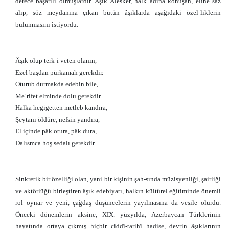
derece başarılı olmuşlardır. Âşık Alesker, halk adına konuşan, eline saz
alıp, söz meydanına çıkan bütün âşıklarda aşağıdaki özel-liklerin
bulunmasını istiyordu.
Âşık olup terk-i veten olanın,
Ezel başdan pürkamah gerekdir.
Oturub durmakda edebin bile,
Me’rifet elminde dolu gerekdir.
Halka hegigetten metleb kandıra,
Şeytanı öldüre, nefsin yandıra,
El içinde pâk otura, pâk dura,
Dalısmca hoş sedalı gerekdir.
Sinkretik bir özelliği olan, yani bir kişinin şah-sında müzisyenliği, şairliği
ve aktörlüğü birleştiren âşık edebiyatı, halkın kültürel eğitiminde önemli
rol oynar ve yeni, çağdaş düşüncelerin yayılmasına da vesile olurdu.
Önceki dönemlerin aksine, XIX. yüzyılda, Azerbaycan Türklerinin
hayatında ortaya çıkmış hiçbir ciddî-tarihî hadise, devrin âşıklarının