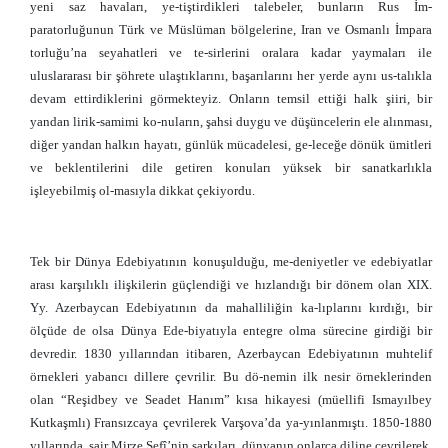
yeni saz havaları, ye-tiştirdikleri talebeler, bunların Rus İm-
paratorluğunun Türk ve Müslüman bölgelerine, Iran ve Osmanlı İmpara
torluğu’na seyahatleri ve te-sirlerini oralara kadar yaymaları ile
uluslararası bir şöhrete ulaştıklarını, başarılarını her yerde aynı us-talıkla
devam ettirdiklerini görmekteyiz. Onların temsil ettiği halk şiiri, bir
yandan lirik-samimi ko-nuların, şahsi duygu ve düşüncelerin ele alınması,
diğer yandan halkın hayatı, günlük mücadelesi, ge-leceğe dönük ümitleri
ve beklentilerini dile getiren konuları yüksek bir sanatkarlıkla
işleyebilmiş ol-masıyla dikkat çekiyordu.
Tek bir Dünya Edebiyatının konuşulduğu, me-deniyetler ve edebiyatlar
arası karşılıklı ilişkilerin güçlendiği ve hızlandığı bir dönem olan XIX.
Yy. Azerbaycan Edebiyatının da mahalliliğin ka-lıplarını kırdığı, bir
ölçüde de olsa Dünya Ede-biyatıyla entegre olma sürecine girdiği bir
devredir. 1830 yıllarından itibaren, Azerbaycan Edebiyatının muhtelif
örnekleri yabancı dillere çevrilir. Bu dö-nemin ilk nesir örneklerinden
olan “Reşidbey ve Seadet Hanım” kısa hikayesi (müellifi Ismayılbey
Kutkaşmlı) Fransızcaya çevrilerek Varşova’da ya-yınlanmıştı. 1850-1880
yıllarında, şair Mirze Şefî’nin şarkıları, dünyanın onlarca diline çevrilerek,