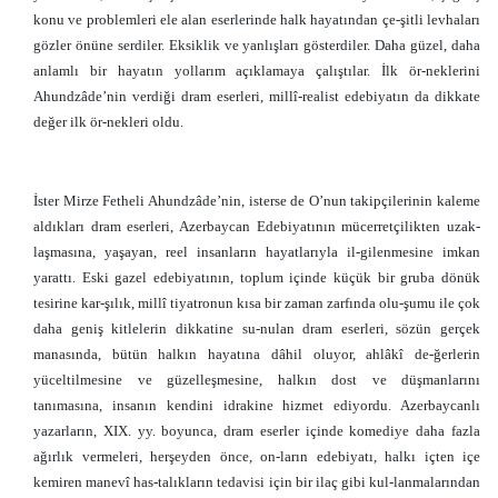
konu ve problemleri ele alan eserlerinde halk hayatından çe-şitli levhaları
gözler önüne serdiler. Eksiklik ve yanlışları gösterdiler. Daha güzel, daha
anlamlı bir hayatın yollarım açıklamaya çalıştılar. İlk ör-neklerini
Ahundzâde’nin verdiği dram eserleri, millî-realist edebiyatın da dikkate
değer ilk ör-nekleri oldu.
İster Mirze Fetheli Ahundzâde’nin, isterse de O’nun takipçilerinin kaleme
aldıkları dram eserleri, Azerbaycan Edebiyatının mücerretçilikten uzak-
laşmasına, yaşayan, reel insanların hayatlarıyla il-gilenmesine imkan
yarattı. Eski gazel edebiyatının, toplum içinde küçük bir gruba dönük
tesirine kar-şılık, millî tiyatronun kısa bir zaman zarfında olu-şumu ile çok
daha geniş kitlelerin dikkatine su-nulan dram eserleri, sözün gerçek
manasında, bütün halkın hayatına dâhil oluyor, ahlâkî de-ğerlerin
yüceltilmesine ve güzelleşmesine, halkın dost ve düşmanlarını
tanımasına, insanın kendini idrakine hizmet ediyordu. Azerbaycanlı
yazarların, XIX. yy. boyunca, dram eserler içinde komediye daha fazla
ağırlık vermeleri, herşeyden önce, on-ların edebiyatı, halkı içten içe
kemiren manevî has-talıkların tedavisi için bir ilaç gibi kul-lanmalarından