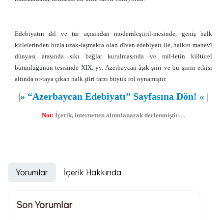
Edebiyatın dil ve tür açısından modernleştiril-mesinde, geniş halk
kitlelerinden hızla uzak-laşmakta olan dîvan edebiyatı ile, halkın manevî
dünyası arasında sıkı bağlar kurulmasında ve mil-letin kültürel
bütünlüğünün tesisinde XIX. yy. Azerbaycan âşık şiiri ve bu şiirin etkisi
altında or-taya çıkan halk şiiri tarzı büyük rol oynamıştır.
|
»
“Azerbaycan Edebiyatı” Sayfasına Dön!
«
|
Not:
İçerik, internetten alıntılanarak derlenmiştir…
Yorumlar
İçerik Hakkında
Son Yorumlar