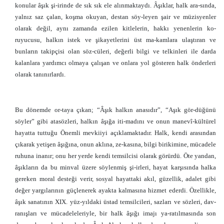
konular âşık şi-irinde de sık sık ele alınmaktaydı. Âşıklar, halk ara-sında,
yalnız saz çalan, koşma okuyan, destan söy-leyen şair ve müzisyenler
olarak değil, aynı zamanda ezilen kitlelerin, hakkı yenenlerin ko-
ruyucusu, halkın istek ve şikayetlerini üst ma-kamlara ulaştıran ve
bunların takipçisi olan söz-cüleri, değerli bilgi ve telkinleri ile darda
kalanlara yardımcı olmaya çalışan ve onlara yol gösteren halk önderleri
olarak tanınırlardı.
Bu dönemde or-taya çıkan; “Âşık halkın anasıdır”, “Aşık gör-düğünü
söyler” gibi atasözleri, halkın âşığa iti-madını ve onun manevî-kültürel
hayatta tuttuğu Önemli mevkiiyi açıklamaktadır. Halk, kendi arasından
çıkarak yetişen âşığına, onun aklına, ze-kasına, bilgi birikimine, mücadele
ruhuna inanır; onu her yerde kendi temsilcisi olarak görürdü. Öte yandan,
âşıkların da bu minval üzere söylenmiş şi-irleri, hayat karşısında halka
gereken moral desteği verir, sosyal hayattaki akıl, güzellik, adalet gibi
değer yargılarının güçlenerek ayakta kalmasına hizmet ederdi. Özellikle,
âşık sanatının XIX. yüz-yıldaki üstad temsilcileri, sazları ve sözleri, dav-
ranışları ve mücadeleleriyle, bir halk âşığı imajı ya-ratılmasında son