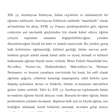
XIX. yy. Azerbaycan Edebiyatı, bütün cep-heleri ve istikametiyle bir
eğitimci edebiyattı. Azer-baycan Edebiyatı tarihinde “maarifçilik” olarak
ad-landırılan bu akım, XVIII. yy. Fransız ansiklopedistleri gibi, eğitimi
cemiyetin asıl mu-harrik güçlerinden biri olarak kabul ediyor, eğitim
yoluyla toplumun tamamen değiştirilebileceğine, yeniden
düzenleneceğine büyük bir ümit ve imanla inanıyordu. Bu yüzden, geniş
halk kitlelerinin eğitimsizliği, kültürel geriliği, bütün mevcut prob-
lemlerin gerçek sebebi olarak kabul edilir ve siyasî, iktisadî ve kültürel
kalkınmada eğitime büyük önem verilirdi. Mirze Fetheli Ahundzâde’nin,
Ne-cefbey Vezirov’un, Ebdürrehimbey Hakverdiyev’in, Neriman
Nerimanov ve benzeri yazarların eser-lerinde bir kural, bir usûl olarak
eğitimin ışığıyla, cehaletin karanlığı karşılaştırılır, cahil kitleler içine
düşmüş aydınların faciası ve felaketli, ölümle so-nuçlanan mücadelesi
gözler önüne serilirdi. Tabii ki, XJX. yy. Azerbaycan toplumunda bütün
ke-simlerin eğitime büyük ihtiyacı vardı. Bununla be-raber eğitim, bütün
problemlerin çözümü ola-mazdı. Şüphesiz halk için en büyük eğitim, ona
kimliğini anlatmak, kendi köklerini tanıtmak, ne-reden gelip nereye