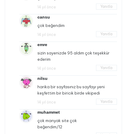
Yanıtla
14 yıl önce
cansu
çok beğendim
Yanıtla
14 yıl önce
emre
sizin sayenizde 95 aldım çok teşekkür
ederim
Yanıtla
14 yıl önce
nilsu
harika bir sayfasınız bu sayfayı yeni
keşfettim bir biricik birde vikipedi
Yanıtla
14 yıl önce
muhammet
çok manyak site çok
beğendim/12