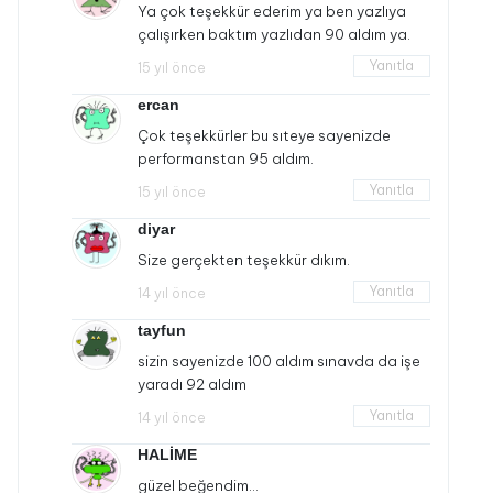
Ya çok teşekkür ederim ya ben yazlıya
çalışırken baktım yazlıdan 90 aldım ya.
Yanıtla
15 yıl önce
ercan
Çok teşekkürler bu sıteye sayenizde
performanstan 95 aldım.
Yanıtla
15 yıl önce
diyar
Size gerçekten teşekkür dıkım.
Yanıtla
14 yıl önce
tayfun
sizin sayenizde 100 aldım sınavda da işe
yaradı 92 aldım
Yanıtla
14 yıl önce
HALİME
güzel beğendim…