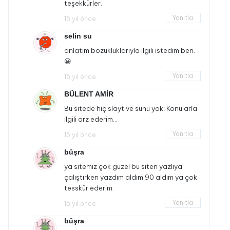
teşekkürler.
Yanıtla
15 yıl önce
selin su
anlatım bozukluklarıyla ilgili istedim ben.
😀
Yanıtla
15 yıl önce
BÜLENT AMİR
Bu sitede hiç slayt ve sunu yok! Konularla
ilgili arz ederim…
Yanıtla
15 yıl önce
büşra
ya sitemiz çok güzel bu siten yazlıya
çalıştırken yazdım aldım 90 aldım ya çok
tesskür ederim.
Yanıtla
15 yıl önce
büşra