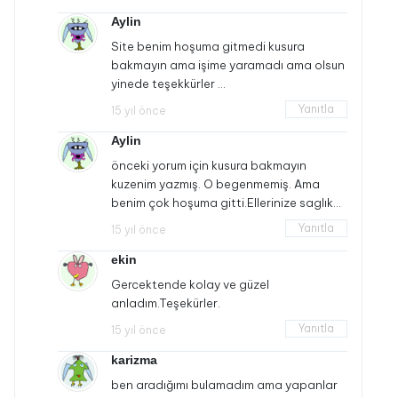
Aylin
Site benim hoşuma gitmedi kusura
bakmayın ama işime yaramadı ama olsun
yinede teşekkürler …
Yanıtla
15 yıl önce
Aylin
önceki yorum için kusura bakmayın
kuzenim yazmış. O begenmemiş. Ama
benim çok hoşuma gitti.Ellerinize saglık…
Yanıtla
15 yıl önce
ekin
Gercektende kolay ve güzel
anladım.Teşekürler.
Yanıtla
15 yıl önce
karizma
ben aradığımı bulamadım ama yapanlar