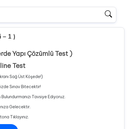
 – 1 )
llerde Yapı Çözümlü Test )
line Test
 Ekranı Sağ Üst Köşede!)
izde Sınav Bitecektir!
m Bulundurmanızı Tavsiye Ediyoruz.
ınıza Gelecektir.
tona Tıklayınız.