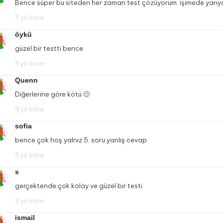
Bence süper bu siteden her zaman test çözüyorum. işimede yarı
11 yıl önce
öykü
güzel bir testti bence
11 yıl önce
Quenn
Diğerlerine göre kötü 🙁
11 yıl önce
sofia
bence çok hoş yalnız 5. soru yanlış cevap
11 yıl önce
s
gerçektende çok kolay ve güzel bir testi
11 yıl önce
ismail