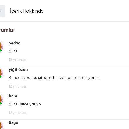
r
İçerik Hakkında
rumlar
sadsd
güzel
13 yıl önce
yiğit özen
Bence süper bu siteden her zaman test çzüyorum
12 yıl önce
irem
güzel işime yarıyo
12 yıl önce
özge