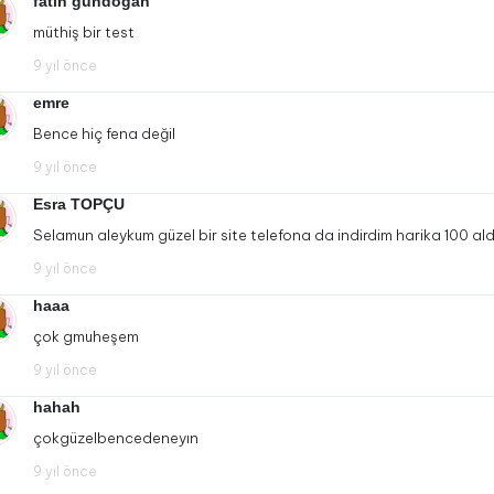
fatih gündoğan
müthiş bir test
9 yıl önce
emre
Bence hiç fena değil
9 yıl önce
Esra TOPÇU
Selamun aleykum güzel bir site telefona da indirdim harika 100 al
9 yıl önce
haaa
çok gmuheşem
9 yıl önce
hahah
çokgüzelbencedeneyın
9 yıl önce