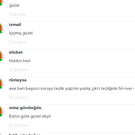
güzel
11 yıl önce
ismail
İyiymiş güzel.
11 yıl önce
elizbet
Harika test
10 yıl önce
rümeysa
eee ben beşinci soruyu tezlik yaptım yanlış çıktı tezliğinki fiil+iver-
10 yıl önce
sima gündoğdu
Bana göre güzel deyil
10 yıl önce