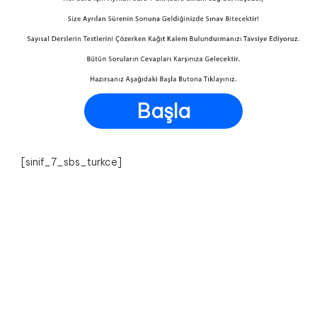
Başla
[sinif_7_sbs_turkce]