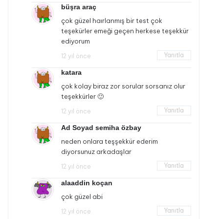
büşra araç
çok güzel haırlanmış bir test çok
teşekürler emeği geçen herkese teşekkür
ediyorum
Yanıtla
12 yıl önce
katara
çok kolay biraz zor sorular sorsanız olur
teşekkürler 🙂
Yanıtla
12 yıl önce
Ad Soyad semiha özbay
neden onlara teşşekkür ederim
diyorsunuz arkadaşlar
Yanıtla
12 yıl önce
alaaddin koçan
çok güzel abi
Yanıtla
12 yıl önce