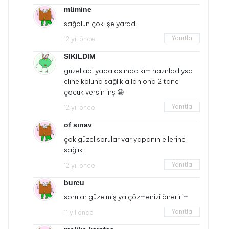
mümine
sağolun çok işe yaradı
Yanıtla
12 yıl önce
SIKILDIM
güzel abi yaaa aslında kim hazırladıysa
eline koluna sağlık allah ona 2 tane
çocuk versin inş 😀
Yanıtla
12 yıl önce
of sınav
çok güzel sorular var yapanın ellerine
sağlık
Yanıtla
12 yıl önce
burcu
sorular güzelmiş ya çözmenizi öneririm
Yanıtla
11 yıl önce