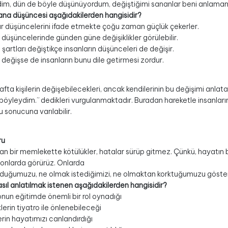
m, dün de böyle düşünüyordum, değiştiğimi sananlar beni anlamamı
ana düşüncesi aşağıdakilerden hangisidir?
ar düşüncelerini ifade etmekte çoğu zaman güçlük çekerler.
 düşüncelerinde günden güne değişiklikler görülebilir.
artları değiştikçe insanların düşünceleri de değişir.
ri değişse de insanların bunu dile getirmesi zordur.
afta kişilerin değişebilecekleri, ancak kendilerinin bu değişimi anl
böyleydim.” dedikleri vurgulanmaktadır. Buradan hareketle insanların 
 sonucuna varılabilir.
ru
an bir memlekette kötülükler, hatalar sürüp gitmez. Çünkü, hayatın bi
 onlarda görürüz. Onlarda
lduğumuzu, ne olmak istediğimizi, ne olmaktan korktuğumuzu gösteri
sıl anlatılmak istenen aşağıdakilerden hangisidir?
onun eğitimde önemli bir rol oynadığı
lerin tiyatro ile önlenebileceği
rin hayatımızı canlandırdığı