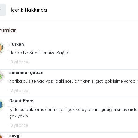
r
İçerik Hakkında
rumlar
Furkan
Harika Bir Site Ellerinize Sağlık ..
13 yıl önce
sinemnur çoban
harika bu site yaa yazılıdaki soruların aynısı çıktı çok işime yarad
13 yıl önce
Davut Emre
İyide burdaki örneklerin hepsi çok kolay benim girdiğim sınavlar
çok yakın.
13 yıl önce
sevgi