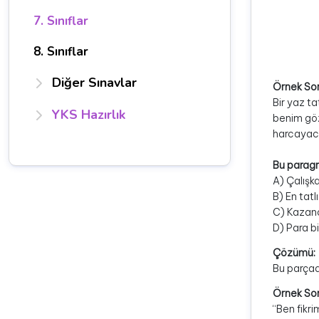
7. Sınıflar
8. Sınıflar
Diğer Sınavlar
Örnek So
Bir yaz t
YKS Hazırlık
benim göz
harcayaca
Bu parag
A) Çalışka
B) En tatl
C) Kazancı
D) Para b
Çözümü:
Bu parçad
Örnek Sor
“Ben fikr