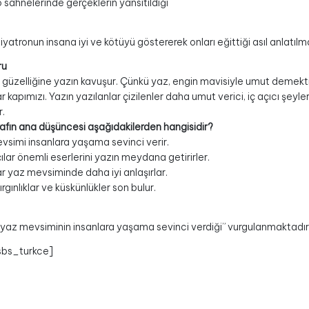
 sahnelerinde gerçeklerin yansıtıldığı
yatronun insana iyi ve kötüyü göstererek onları eğittiği asıl anlatılm
ru
 güzelliğine yazın kavuşur. Çünkü yaz, engin mavisiyle umut demektir
ar kapımızı. Yazın yazılanlar çizilenler daha umut verici, iç açıcı şeyl
r.
afın ana düşüncesi aşağıdakilerden hangisidir?
vsimi insanlara yaşama sevinci verir.
lar önemli eserlerini yazın meydana getirirler.
ar yaz mevsiminde daha iyi anlaşırlar.
ırgınlıklar ve küskünlükler son bulur.
yaz mevsiminin insanlara yaşama sevinci verdiği” vurgulanmaktadır
sbs_turkce]