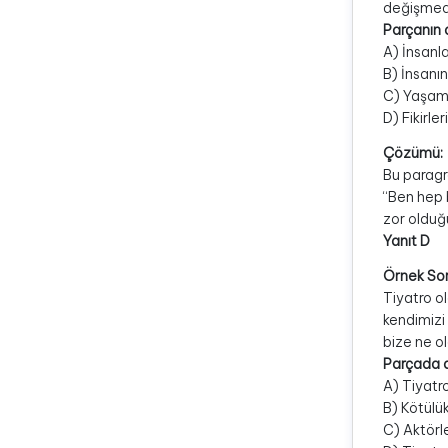
değişmedi
Parçanın 
A) İnsanl
B) İnsanın
C) Yaşam ş
D) Fikirle
Çözümü:
Bu paragr
“Ben hep 
zor olduğu
Yanıt D
Örnek So
Tiyatro ol
kendimizi
bize ne o
Parçada a
A) Tiyatr
B) Kötülük
C) Aktörle