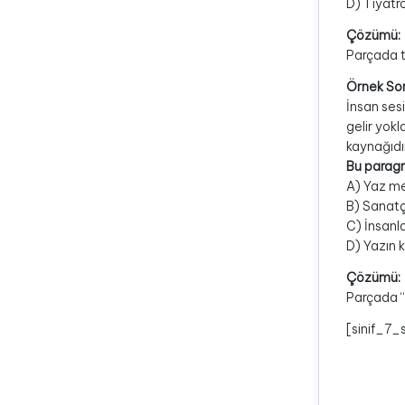
D) Tiyatro
Çözümü:
Parçada ti
Örnek So
İnsan sesi
gelir yokl
kaynağıdı
Bu paragr
A) Yaz me
B) Sanatçı
C) İnsanl
D) Yazın k
Çözümü:
Parçada “
[sinif_7_