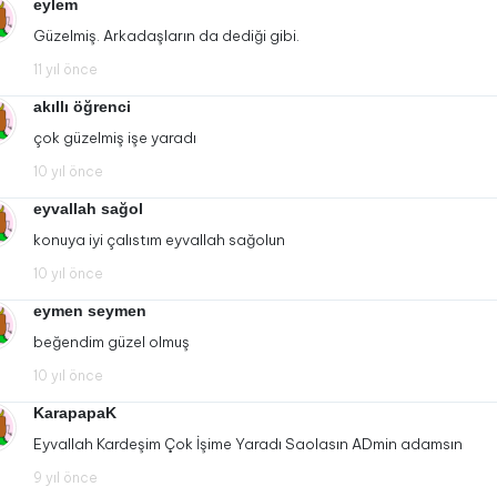
eylem
Güzelmiş. Arkadaşların da dediği gibi.
11 yıl önce
akıllı öğrenci
çok güzelmiş işe yaradı
10 yıl önce
eyvallah sağol
konuya iyi çalıstım eyvallah sağolun
10 yıl önce
eymen seymen
beğendim güzel olmuş
10 yıl önce
KarapapaK
Eyvallah Kardeşim Çok İşime Yaradı Saolasın ADmin adamsın
9 yıl önce