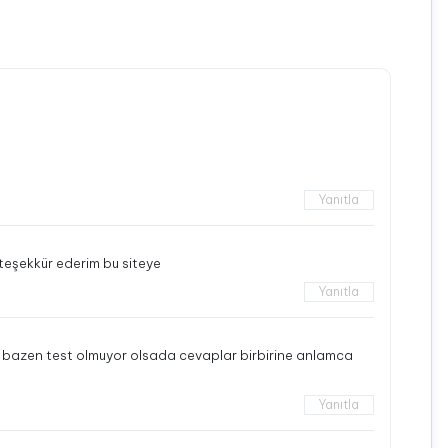
Yanıtla
ı teşekkür ederim bu siteye
Yanıtla
da bazen test olmuyor olsada cevaplar birbirine anlamca
Yanıtla