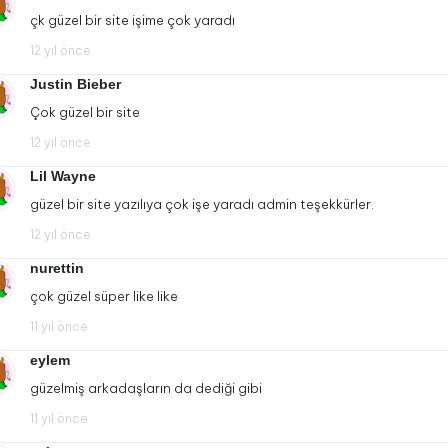
çk güzel bir site işime çok yaradı
12 yıl önce
Justin Bieber
Çok güzel bir site
12 yıl önce
Lil Wayne
güzel bir site yazılıya çok işe yaradı admin teşekkürler.
12 yıl önce
nurettin
çok güzel süper like like
11 yıl önce
eylem
güzelmiş arkadaşların da dediği gibi
11 yıl önce