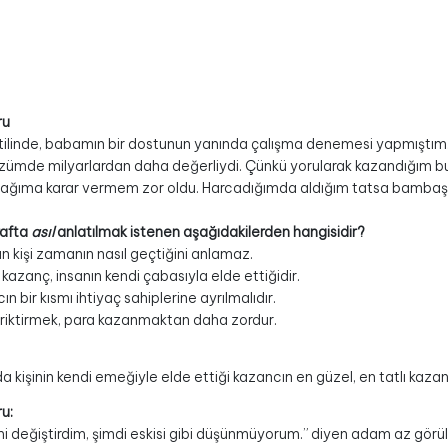
ru
atilinde, babamın bir dostunun yanında çalışma denemesi yapmıştım. H
ümde milyarlardan daha değerliydi. Çünkü yorularak kazandığım b
ğıma karar vermem zor oldu. Harcadığımda aldığım tatsa bambaşkaydı
rafta
asıl
anlatılmak istenen aşağıdakilerden hangisidir?
n kişi zamanın nasıl geçtiğini anlamaz.
ı kazanç, insanın kendi çabasıyla elde ettiğidir.
n bir kısmı ihtiyaç sahiplerine ayrılmalıdır.
iriktirmek, para kazanmaktan daha zordur.
a kişinin kendi emeğiyle elde ettiği kazancın en güzel, en tatlı ka
u:
imi değiştirdim, şimdi eskisi gibi düşünmüyorum.” diyen adam az görül