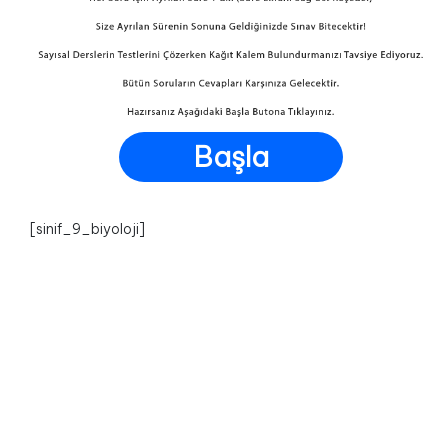
Başla
[sinif_9_biyoloji]