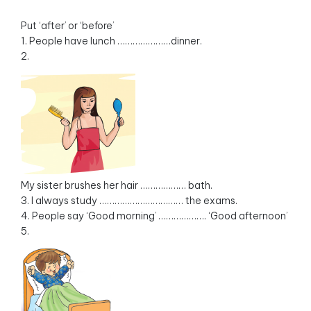
Put ‘after’ or ‘before’
1. People have lunch …………………dinner.
2.
My sister brushes her hair ……………… bath.
3. I always study …………………………… the exams.
4. People say ‘Good morning’ ………………. ‘Good afternoon’
5.