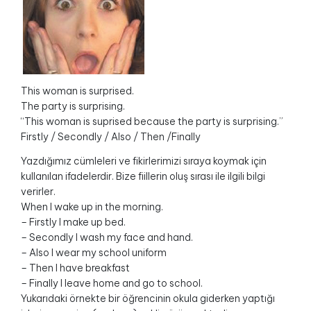
This woman is surprised.
The party is surprising.
“This woman is suprised because the party is surprising.”
Firstly / Secondly / Also / Then /Finally
Yazdığımız cümleleri ve fikirlerimizi sıraya koymak için
kullanılan ifadelerdir. Bize fiillerin oluş sırası ile ilgili bilgi
verirler.
When I wake up in the morning.
– Firstly I make up bed.
– Secondly I wash my face and hand.
– Also I wear my school uniform
– Then I have breakfast
– Finally I leave home and go to school.
Yukarıdaki örnekte bir öğrencinin okula giderken yaptığı