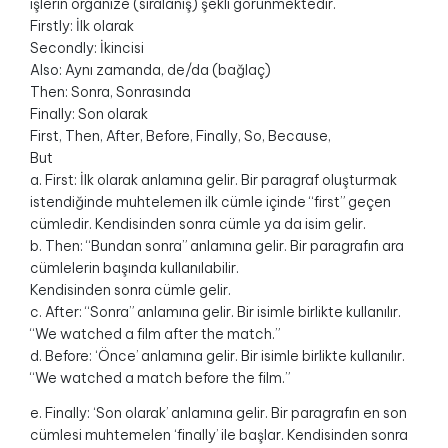
işlerin organize (sıralanış) şekli görünmektedir.
Firstly: İlk olarak
Secondly: İkincisi
Also: Aynı zamanda, de/da (bağlaç)
Then: Sonra, Sonrasında
Finally: Son olarak
First, Then, After, Before, Finally, So, Because,
But
a. First: İlk olarak anlamına gelir. Bir paragraf oluşturmak
istendiğinde muhtelemen ilk cümle içinde “first” geçen
cümledir. Kendisinden sonra cümle ya da isim gelir.
b. Then: “Bundan sonra” anlamına gelir. Bir paragrafın ara
cümlelerin başında kullanılabilir.
Kendisinden sonra cümle gelir.
c. After: “Sonra” anlamına gelir. Bir isimle birlikte kullanılır.
“We watched a film after the match.”
d. Before: ‘Önce’ anlamına gelir. Bir isimle birlikte kullanılır.
“We watched a match before the film.”
e. Finally: ‘Son olarak’ anlamına gelir. Bir paragrafın en son
cümlesi muhtemelen ‘finally’ ile başlar. Kendisinden sonra