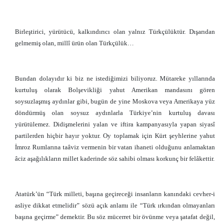
Birleştirici, yürütücü, kalkındırıcı olan yalnız Türkçülüktür. Dışarıdan
gelmemiş olan, millî ürün olan Türkçülük…
Bundan dolayıdır ki biz ne istediğimizi biliyoruz. Mütareke yıllarında
kurtuluş olarak Bolşevikliği yahut Amerikan mandasını gören
soysuzlaşmış aydınlar gibi, bugün de yine Moskova veya Amerikaya yüz
döndürmüş olan soysuz aydınlarla Türkiye’nin kurtuluş davası
yürütülemez. Didişmelerini yalan ve iftira kampanyasıyla yapan siyasî
partilerden hiçbir hayır yoktur. Oy toplamak için Kürt şeyhlerine yahut
İmroz Rumlarına taâviz vermenin bir vatan ihaneti olduğunu anlamaktan
âciz aşağılıkların millet kaderinde söz sahibi olması korkunç bir felâkettir.
Atatürk’ün “Türk milleti, başına geçireceği insanların kanındaki cevher-i
asliye dikkat etmelidir” sözü açık anlamı ile “Türk ırkından olmayanları
başına geçirme” demektir. Bu söz mücerret bir övünme veya şatafat değil,