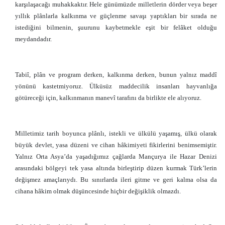
karşılaşacağı muhakkaktır. Hele günümüzde milletlerin dörder veya beşer
yıllık plânlarla kalkınma ve güçlenme savaşı yaptıkları bir sırada ne
istediğini bilmenin, şuurunu kaybetmekle eşit bir felâket olduğu
meydandadır.
Tabiî, plân ve program derken, kalkınma derken, bunun yalnız maddî
yönünü kastetmiyoruz. Ülküsüz maddecilik insanları hayvanlığa
götüreceği için, kalkınmanın manevî tarafını da birlikte ele alıyoruz.
Milletimiz tarih boyunca plânlı, istekli ve ülkülü yaşamış, ülkü olarak
büyük devlet, yasa düzeni ve cihan hâkimiyeti fikirlerini benimsemiştir.
Yalnız Orta Asya’da yaşadığımız çağlarda Mançurya ile Hazar Denizi
arasındaki bölgeyi tek yasa altında birleştirip düzen kurmak Türk’lerin
değişmez amaçlarıydı. Bu sınırlarda ileri gitme ve geri kalma olsa da
cihana hâkim olmak düşüncesinde hiçbir değişiklik olmazdı.