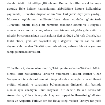
davaları tabiidir ki milliyetçilik olamaz. Bunlar bir milleti ancak batmaya
götürür. Hele kelime kavramlarının alabildiğine kötüye kullanıldığı
çağımızda, Türkçülük düşmanlarının “biz Türkçüler” diye yazı yazdığı,
Moskova uşaklarının milliyetçilikten dem vurduğu günümüzde
Türkçülük elbette küçük bir zümrenin tekelinde olacak ve Türkçülük
olunca da en normal sonuç olarak ister istemez ırkçılığa gidecektir. Bu
ırkçılık bir takım şarlatan maskaraların ileri sürdüğü gibi kafa ölçmek, kan
tahlil etmek, yedi ata saymakla ilgili değildir. Irkçılık kan ve ırka
dayanmakla beraber Türklük şuurunda olmak, yabancı bir ırkın şuuruna
sahip çıkmamak davasıdır.
Türkçülerin iç davası olan ırkçılık, Türkiye’nin kaderine Türklerin hâkim
olması, kilit noktalarında Türklerin bulunması ilkesidir. Birinci Cihan
Savaşında Osmanlı ordusundaki Arap ırkından subayların nasıl ihanet
ettiğini okumak, o savaşlarda bulunanlardan dinlemek aklı başında
olanlar için ebediyen unutulmayacak bir derstir. Balkan Savaşında
Arnavutların, Cihan Savaşında Arapların topyekûn ihanetini gördükten
sonra ve Arapların Türkiye’den bir Hatay isteği varken Türkiye’nin yerli