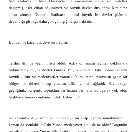
Selçuklular’la birlikte Önasya’nın alınmasından sonra ise hedefler
değişmiş, eski cihan hâkimiyeti ve büyük devlet düşüncesi Kızılelma
adını almıştı. Osmanlı fütûhatının nasıl büyük bir devlet plânına
dayandığı gittikçe daha çok gün ışığına çıkmaktadır.
Bundan ne kazandık diye sorulabilir.
Tarihin diri ve yiğit milleti olduk. Azlık olmamıza rağmen çokluklara
hükmederek büyük devlet kurduk. Büyük devletin tabiî sonucu olarak
büyük kültür ve medeniyetler yarattık. Yüzyıllarca, dünyanın geniş bir
bölgesinde düzen kurup yasanın hâkimiyetini sağladık. Savunmaya
geçtiğimiz bu geniş toprakları bir hattan bir hatta koruyarak yok olup
tarihten silinmeyi önlemiş olduk. Dahası ne?
Ne kazandık diye sorunca her nesneye bir kulp takmak mümkündür. O
zaman da sorulabilir: Eski Yunan medeniyeti oldu da ne oldu? Bugünkü
teknik ilerlemeye Yunan felsefesinin ve sanatının ne etkisi olmuştur?