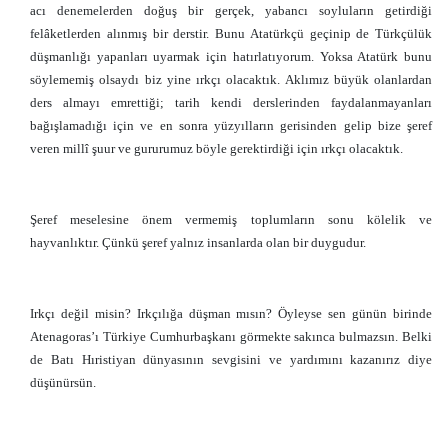
acı denemelerden doğuş bir gerçek, yabancı soyluların getirdiği
felâketlerden alınmış bir derstir. Bunu Atatürkçü geçinip de Türkçülük
düşmanlığı yapanları uyarmak için hatırlatıyorum. Yoksa Atatürk bunu
söylememiş olsaydı biz yine ırkçı olacaktık. Aklımız büyük olanlardan
ders almayı emrettiği; tarih kendi derslerinden faydalanmayanları
bağışlamadığı için ve en sonra yüzyılların gerisinden gelip bize şeref
veren millî şuur ve gururumuz böyle gerektirdiği için ırkçı olacaktık.
Şeref meselesine önem vermemiş toplumların sonu kölelik ve
hayvanlıktır. Çünkü şeref yalnız insanlarda olan bir duygudur.
Irkçı değil misin? Irkçılığa düşman mısın? Öyleyse sen günün birinde
Atenagoras’ı Türkiye Cumhurbaşkanı görmekte sakınca bulmazsın. Belki
de Batı Hıristiyan dünyasının sevgisini ve yardımını kazanırız diye
düşünürsün.