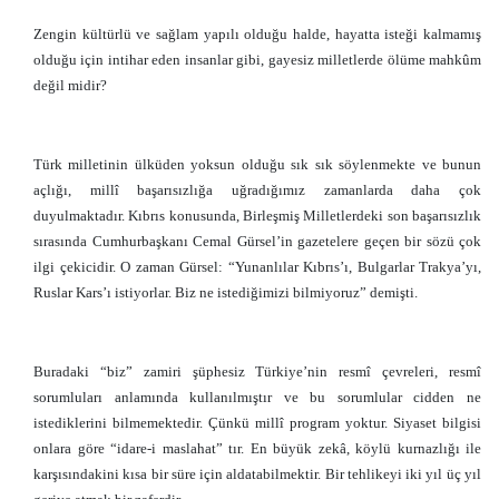
Zengin kültürlü ve sağlam yapılı olduğu halde, hayatta isteği kalmamış
olduğu için intihar eden insanlar gibi, gayesiz milletlerde ölüme mahkûm
değil midir?
Türk milletinin ülküden yoksun olduğu sık sık söylenmekte ve bunun
açlığı, millî başarısızlığa uğradığımız zamanlarda daha çok
duyulmaktadır. Kıbrıs konusunda, Birleşmiş Milletlerdeki son başarısızlık
sırasında Cumhurbaşkanı Cemal Gürsel’in gazetelere geçen bir sözü çok
ilgi çekicidir. O zaman Gürsel: “Yunanlılar Kıbrıs’ı, Bulgarlar Trakya’yı,
Ruslar Kars’ı istiyorlar. Biz ne istediğimizi bilmiyoruz” demişti.
Buradaki “biz” zamiri şüphesiz Türkiye’nin resmî çevreleri, resmî
sorumluları anlamında kullanılmıştır ve bu sorumlular cidden ne
istediklerini bilmemektedir. Çünkü millî program yoktur. Siyaset bilgisi
onlara göre “idare-i maslahat” tır. En büyük zekâ, köylü kurnazlığı ile
karşısındakini kısa bir süre için aldatabilmektir. Bir tehlikeyi iki yıl üç yıl