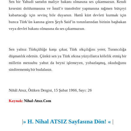
Sen bir Yahudi sarrafın maliye bakanı olmasına ses çıkarmazsın. Kendi
kesesini doldurmasına ve İsrail’e transferler yapmasına rağmen bütçeyi
kabartacağı için sevinç bile duyarsın. Hattâ kürt devleti kurmak için
bunca Türk’ün kanına giren Şeyh Said’in torunlarından birinin başbakan
veya devlet bakanı olmasına da ses çıkarmazsın.
Sen yalnız Türkçülüğe karşı çıkar, Türk ırkçılığını yerer, Turancılığa
düşmanlık edersin. Çünkü sen ya Türk ırkına yüzyıllarca kölelik etmiş bir
milletin mensubu yahut da beyni işlemeyen, yobazlaşmış, okuduğunu
sindirememiş bir budalasın.
Nihâl Atsız, Ötüken Dergisi, 15 Şubat 1966, Sayı: 26
Kaynak:
Nihal-Atsız.Com
|
»
H. Nihal ATSIZ Sayfasına Dön!
«
|