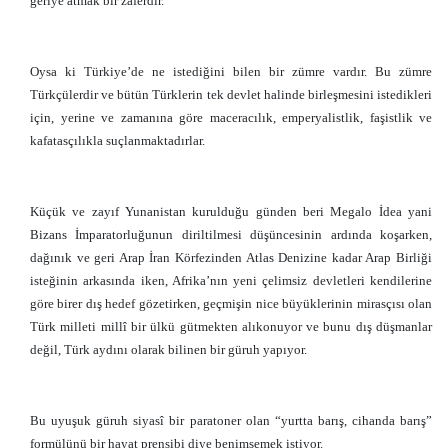
geriye atmak bir zaferdir.
Oysa ki Türkiye’de ne istediğini bilen bir zümre vardır. Bu zümre
Türkçülerdir ve bütün Türklerin tek devlet halinde birleşmesini istedikleri
için, yerine ve zamanına göre maceracılık, emperyalistlik, faşistlik ve
kafatasçılıkla suçlanmaktadırlar.
Küçük ve zayıf Yunanistan kurulduğu günden beri Megalo İdea yani
Bizans İmparatorluğunun diriltilmesi düşüncesinin ardında koşarken,
dağınık ve geri Arap İran Körfezinden Atlas Denizine kadar Arap Birliği
isteğinin arkasında iken, Afrika’nın yeni çelimsiz devletleri kendilerine
göre birer dış hedef gözetirken, geçmişin nice büyüklerinin mirasçısı olan
Türk milleti millî bir ülkü gütmekten alıkonuyor ve bunu dış düşmanlar
değil, Türk aydını olarak bilinen bir güruh yapıyor.
Bu uyuşuk güruh siyasî bir paratoner olan “yurtta barış, cihanda barış”
formülünü bir hayat prensibi diye benimsemek istiyor.