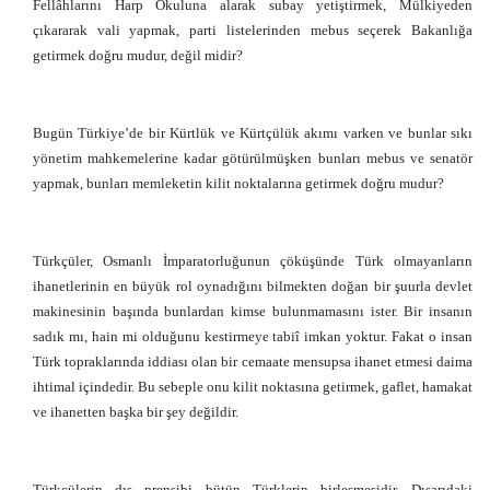
Fellâhlarını Harp Okuluna alarak subay yetiştirmek, Mülkiyeden
çıkararak vali yapmak, parti listelerinden mebus seçerek Bakanlığa
getirmek doğru mudur, değil midir?
Bugün Türkiye’de bir Kürtlük ve Kürtçülük akımı varken ve bunlar sıkı
yönetim mahkemelerine kadar götürülmüşken bunları mebus ve senatör
yapmak, bunları memleketin kilit noktalarına getirmek doğru mudur?
Türkçüler, Osmanlı İmparatorluğunun çöküşünde Türk olmayanların
ihanetlerinin en büyük rol oynadığını bilmekten doğan bir şuurla devlet
makinesinin başında bunlardan kimse bulunmamasını ister. Bir insanın
sadık mı, hain mi olduğunu kestirmeye tabiî imkan yoktur. Fakat o insan
Türk topraklarında iddiası olan bir cemaate mensupsa ihanet etmesi daima
ihtimal içindedir. Bu sebeple onu kilit noktasına getirmek, gaflet, hamakat
ve ihanetten başka bir şey değildir.
Türkçülerin dış prensibi bütün Türklerin birleşmesidir. Dışarıdaki