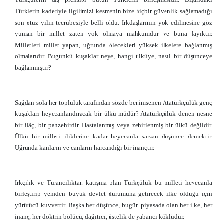
Türklerin kaderiyle ilgilimizi kesmenin bize hiçbir güvenlik sağlamadığı
son otuz yılın tecrübesiyle belli oldu. Irkdaşlarının yok edilmesine göz
yuman bir millet zaten yok olmaya mahkumdur ve buna layıktır.
Milletleri millet yapan, uğrunda ölecekleri yüksek ilkelere bağlanmış
olmalarıdır. Bugünkü kuşaklar neye, hangi ülküye, nasıl bir düşünceye
bağlanmıştır?
Sağdan sola her topluluk tarafından sözde benimsenen Atatürkçülük genç
kuşakları heyecanlandıracak bir ülkü müdür? Atatürkçülük denen nesne
bir ilâç, bir panzehirdir. Hastalanmış veya zehirlenmiş bir ülkü değildir.
Ülkü bir milleti iliklerine kadar heyecanla sarsan düşünce demektir.
Uğrunda kanların ve canların harcandığı bir inançtır.
Irkçılık ve Turancılıktan katışma olan Türkçülük bu milleti heyecanla
birleştirip yeniden büyük devlet durumuna getirecek ilke olduğu için
yürütücü kuvvettir. Başka her düşünce, bugün piyasada olan her ilke, her
inanç, her doktrin bölücü, dağıtıcı, üstelik de yabancı köklüdür.