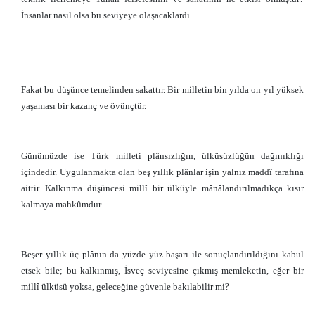
İnsanlar nasıl olsa bu seviyeye olaşacaklardı.
Fakat bu düşünce temelinden sakattır. Bir milletin bin yılda on yıl yüksek
yaşaması bir kazanç ve övünçtür.
Günümüzde ise Türk milleti plânsızlığın, ülküsüzlüğün dağınıklığı
içindedir. Uygulanmakta olan beş yıllık plânlar işin yalnız maddî tarafına
aittir. Kalkınma düşüncesi millî bir ülküyle mânâlandırılmadıkça kısır
kalmaya mahkûmdur.
Beşer yıllık üç plânın da yüzde yüz başarı ile sonuçlandırıldığını kabul
etsek bile; bu kalkınmış, İsveç seviyesine çıkmış memleketin, eğer bir
millî ülküsü yoksa, geleceğine güvenle bakılabilir mi?