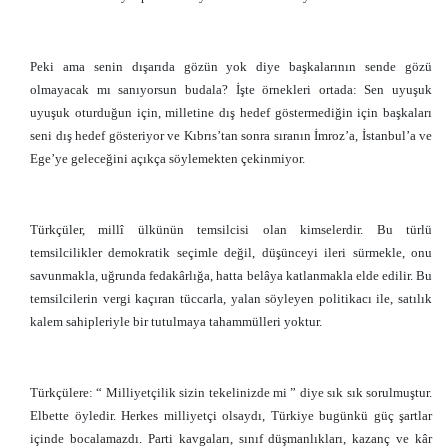
Peki ama senin dışarıda gözün yok diye başkalarının sende gözü
olmayacak mı sanıyorsun budala? İşte örnekleri ortada: Sen uyuşuk
uyuşuk oturduğun için, milletine dış hedef göstermediğin için başkaları
seni dış hedef gösteriyor ve Kıbrıs’tan sonra sıranın İmroz’a, İstanbul’a ve
Ege’ye geleceğini açıkça söylemekten çekinmiyor.
Türkçüler, millî ülkünün temsilcisi olan kimselerdir. Bu türlü
temsilcilikler demokratik seçimle değil, düşünceyi ileri sürmekle, onu
savunmakla, uğrunda fedakârlığa, hatta belâya katlanmakla elde edilir. Bu
temsilcilerin vergi kaçıran tüccarla, yalan söyleyen politikacı ile, satılık
kalem sahipleriyle bir tutulmaya tahammülleri yoktur.
Türkçülere: “ Milliyetçilik sizin tekelinizde mi ” diye sık sık sorulmuştur.
Elbette öyledir. Herkes milliyetçi olsaydı, Türkiye bugünkü güç şartlar
içinde bocalamazdı. Parti kavgaları, sınıf düşmanlıkları, kazanç ve kâr