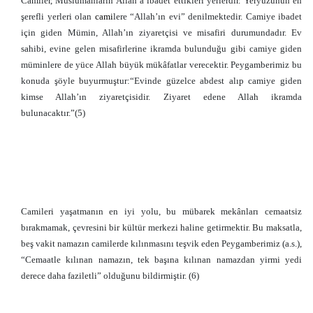
Camiler, Müslümanların Allah’a ibadet ettikleri yerlerdir. Yeryüzünün en
şerefli yerleri olan
cami
lere “Allah’ın evi” denilmektedir. Camiye ibadet
için giden Mümin, Allah’ın ziyaretçisi ve misafiri durumundadır. Ev
sahibi, evine gelen misafirlerine ikramda bulunduğu gibi camiye giden
müminlere de yüce Allah büyük mükâfatlar verecektir. Peygamberimiz bu
konuda şöyle buyurmuştur:“Evinde güzelce abdest alıp camiye giden
kimse Allah’ın ziyaretçisidir. Ziyaret edene Allah ikramda
bulunacaktır.”(5)
Camileri yaşatmanın en iyi yolu, bu mübarek mekânları cemaatsiz
bırakmamak, çevresini bir kültür merkezi haline getirmektir. Bu maksatla,
beş vakit namazın camilerde kılınmasını teşvik eden Peygamberimiz (a.s.),
“Cemaatle kılınan namazın, tek başına kılınan namazdan yirmi yedi
derece daha faziletli” olduğunu bildirmiştir. (6)