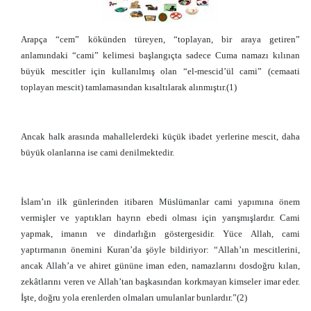
Arapça “cem” kökünden türeyen, “toplayan, bir araya getiren”
anlamındaki “cami” kelimesi başlangıçta sadece Cuma namazı kılınan
büyük mescitler için kullanılmış olan “el-mescid’ül cami” (cemaati
toplayan mescit) tamlamasından kısaltılarak alınmıştır.(1)
Ancak halk arasında mahallelerdeki küçük ibadet yerlerine mescit, daha
büyük olanlarına ise cami denilmektedir.
İslam’ın ilk günlerinden itibaren Müslümanlar cami yapımına önem
vermişler ve yaptıkları hayrın ebedi olması için yarışmışlardır. Cami
yapmak, imanın ve dindarlığın göstergesidir. Yüce Allah, cami
yaptırmanın önemini Kuran’da şöyle bildiriyor: “Allah’ın mescitlerini,
ancak Allah’a ve ahiret gününe iman eden, namazlarını dosdoğru kılan,
zekâtlarını veren ve Allah’tan başkasından korkmayan kimseler imar eder.
İşte, doğru yola erenlerden olmaları umulanlar bunlardır.”(2)