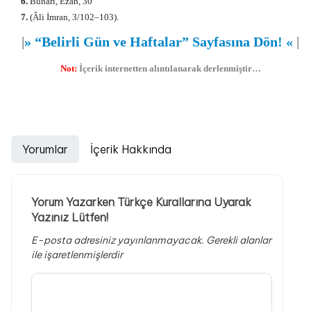
6.
Buharî, Ezan, 30
7.
(Âli İmran, 3/102–103).
|
»
“Belirli Gün ve Haftalar” Sayfasına Dön!
«
|
Not:
İçerik internetten alıntılanarak derlenmiştir…
Yorumlar
İçerik Hakkında
Yorum Yazarken Türkçe Kurallarına Uyarak
Yazınız Lütfen!
E-posta adresiniz yayınlanmayacak.
Gerekli alanlar
ile işaretlenmişlerdir