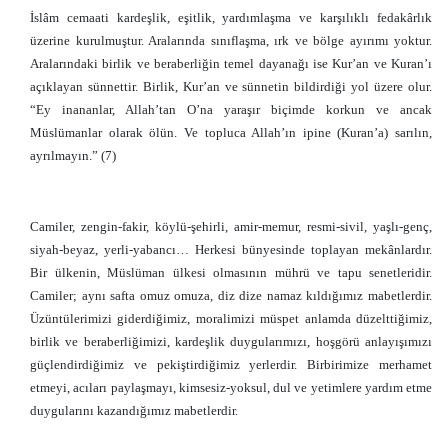
İslâm cemaati kardeşlik, eşitlik, yardımlaşma ve karşılıklı fedakârlık
üzerine kurulmuştur. Aralarında sınıflaşma, ırk ve bölge ayırımı yoktur.
Aralarındaki birlik ve beraberliğin temel dayanağı ise Kur’an ve Kuran’ı
açıklayan sünnettir. Birlik, Kur’an ve sünnetin bildirdiği yol üzere olur.
“Ey inananlar, Allah’tan O’na yaraşır biçimde korkun ve ancak
Müslümanlar olarak ölün. Ve topluca Allah’ın ipine (Kuran’a) sarılın,
ayrılmayın.” (7)
Camiler, zengin-fakir, köylü-şehirli, amir-memur, resmi-sivil, yaşlı-genç,
siyah-beyaz, yerli-yabancı… Herkesi bünyesinde toplayan mekânlardır.
Bir ülkenin, Müslüman ülkesi olmasının mührü ve tapu senetleridir.
Camiler; aynı safta omuz omuza, diz dize namaz kıldığımız mabetlerdir.
Üzüntülerimizi giderdiğimiz, moralimizi müspet anlamda düzelttiğimiz,
birlik ve beraberliğimizi, kardeşlik duygularımızı, hoşgörü anlayışımızı
güçlendirdiğimiz ve pekiştirdiğimiz yerlerdir. Birbirimize merhamet
etmeyi, acıları paylaşmayı, kimsesiz-yoksul, dul ve yetimlere yardım etme
duygularını kazandığımız mabetlerdir.