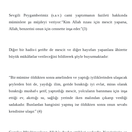
Sevgili Peygamberimiz (s.a.v.) cami yaptırmanın fazileti hakkında
müminlere şu müjdeyi veriyor:“Kim Allah rızası için mescit yaparsa,
Allah, benzerini onun için cennette inşa eder.”(3)
Diğer bir hadis-i şerifte de mescit ve diğer hayırları yapanlara âhirette
büyük mükâfatlar verileceğini bildirerek şöyle buyurmaktadır:
“Bir mümine öldükten sonra amelinden ve yaptığı iyiliklerinden ulaşacak
şeylerden biri de, yaydığı ilim, geride bıraktığı iyi evlat, miras olarak
bıraktığı mushaf-ı şerif, yaptırdığı mescit, yolcuların barınması için inşa
ettiği ev, akıttığı su, sağlığı yerinde iken malından çıkarıp verdiği
sadakadır. Bunlardan hangisini yapmış ise öldükten sonra onun sevabı
kendisine ulaşır.” (4)