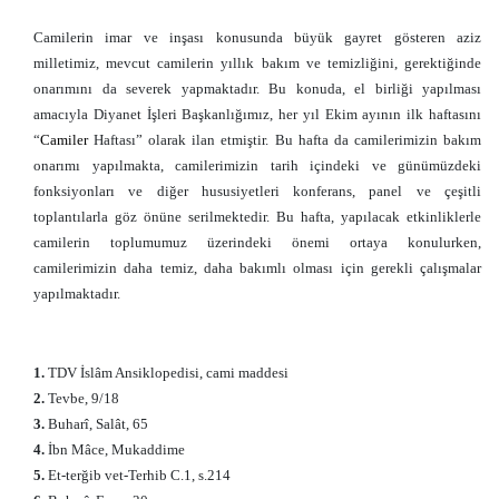
Camilerin imar ve inşası konusunda büyük gayret gösteren aziz
milletimiz, mevcut camilerin yıllık bakım ve temizliğini, gerektiğinde
onarımını da severek yapmaktadır. Bu konuda, el birliği yapılması
amacıyla Diyanet İşleri Başkanlığımız, her yıl Ekim ayının ilk haftasını
“
Camiler
Haftası” olarak ilan etmiştir. Bu hafta da camilerimizin bakım
onarımı yapılmakta, camilerimizin tarih içindeki ve günümüzdeki
fonksiyonları ve diğer hususiyetleri konferans, panel ve çeşitli
toplantılarla göz önüne serilmektedir. Bu hafta, yapılacak etkinliklerle
camilerin toplumumuz üzerindeki önemi ortaya konulurken,
camilerimizin daha temiz, daha bakımlı olması için gerekli çalışmalar
yapılmaktadır.
1.
TDV İslâm Ansiklopedisi, cami maddesi
2.
Tevbe, 9/18
3.
Buharî, Salât, 65
4.
İbn Mâce, Mukaddime
5.
Et-terğib vet-Terhib C.1, s.214