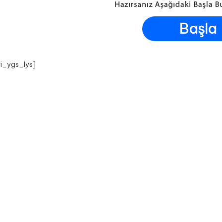
Başla
i_ygs_lys]