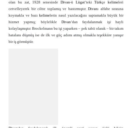
olan bu zat, 1928 senesinde
Divan
-ü
Lügat
‘teki
Türk
çe
kelime
leri
cetvelleyerek bir ciltte toplamış ve bastırmıştır.
Divan
ı alfabe sırasına
koymakla ve bazı
kelime
lerin nasıl yazılacağını saptamakla büyük bir
hizmet yapmış; böylelikle
Divan
‘dan faydalanmak işi hayli
kolaylaşmıştır. Brockelmann bu işi yaparken – pek tabii olarak – bir takım
hatalara düşmüş ise de ilk ve güç adımı atmış olmakla teşekküre yaraşır
bir iş görmüştür.