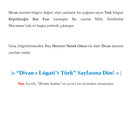
Divan
üzerine bilgice değeri olan yazıların bir çoğunu sayın
Türk
bilgini
Köprülüoğlu Bay Fuat
yazmıştır. Bu yazılar Milli Tetebbular
Mecmuası’nda ve başka yerlerde çıkmıştır.
Genç bilginlerimizden Bay
Hüseyin Namık Orkun
‘un dahi
Divan
üzerine
yazıları vardır.
|
»
“Divan-ı Lügati’t Türk” Sayfasına Dön!
«
|
Not:
İçerik,
“
Besim Atalay
“ın çeviri ön sözünden alınmıştır.
Divan
,
Türk
,
Divanı Lügatit Türk
,
Kaşgarlı Mahmut
,
Divan-u Lügati’t Türk