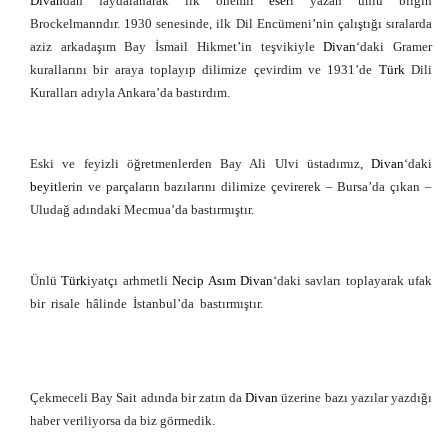
Divan
dan faydalanarak ilk önemli
eser
i yazan ünlü bilgin
Brockelmanndır. 1930 senesinde, ilk Dil Encümeni’nin çalıştığı sıralarda
aziz arkadaşım Bay İsmail Hikmet’in teşvikiyle
Divan
‘daki Gramer
kurallarını bir araya toplayıp dilimize çevirdim ve 1931’de
Türk
Dili
Kuralları adıyla Ankara’da bastırdım.
Eski ve feyizli öğretmenlerden Bay Ali Ulvi üstadımız,
Divan
‘daki
beyit
lerin ve parçaların bazılarını dilimize çevirerek – Bursa’da çıkan –
Uludağ adındaki Mecmua’da bastırmıştır.
Ünlü
Türk
iyatçı arhmetli
Necip Asım
Divan
‘daki savları toplayarak ufak
bir risale hâlinde İstanbul’da bastırmıştır.
Divan
,
Türk
,
Divanı Lügatit Türk
,
Kaşgarlı Mahmut
,
Divan-u Lügati’t Türk
Çekmeceli Bay Sait adında bir zatın da
Divan
üzerine bazı yazılar yazdığı
haber veriliyorsa da biz görmedik.