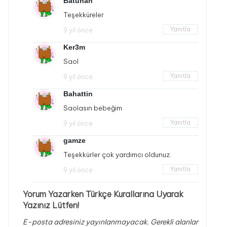
Batuhan
Teşekküreler
Yanıtla
9 yıl önce
Ker3m
Saol
Yanıtla
9 yıl önce
Bahattin
Saolasın bebeğim
Yanıtla
9 yıl önce
gamze
Teşekkürler çok yardımcı oldunuz.
Yanıtla
9 yıl önce
Yorum Yazarken Türkçe Kurallarına Uyarak
Yazınız Lütfen!
E-posta adresiniz yayınlanmayacak.
Gerekli alanlar