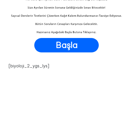
Başla
[biyoloji_2_ygs_lys]