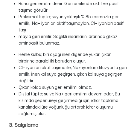
Buna geri emilim denir. Geri emilimde aktif ve pasif
taşıma görülür.
Proksimal tüpte; suyun yaklaşık % 85 i osmozla geri
emilir, Na+ iyonları aktif taşımaylan, Cl– iyonları pasif
taşı-
mayla geri emilir. Sağlıklı insanların idrarında glikoz
aminoasit bulunmaz.
Henle kulbu; biri aşağı inen diğeride yukarı çıkan
birbirine paralel iki borudan oluşur.
Cl– iyonları aktif taşıma ile, Na+ iyonları difüzyonla geri
emilir. İnen kol suya geçirgen, çıkan kol suya geçirgen
değildir.
Çıkan kolda suyun geri emilimi olmaz.
Distal tüpte; su ve Na+ geri emilimi devam eder, Bu
kısımda çeper üreyi geçirmediği için, idrar toplama
kanalındaki üre yoğunluğu artarak idrar oluşumu
sağlamış olur.
3. Salgılama