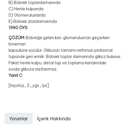
B) Böbrek toplardamarında
C) Henle kulpunda
D) Glomeruluslarda
E) Böbrek atardamarında
1990 ÖYS
ÇÖZÜM:
Böbreğe gelen kan, glomerulustan geçerken
bowman
kapsülüne süzülür. Glikozun tamamı nefronun proksimal
tüpünde geri emilir. Böbrek toplar damarında glikoz bulunur.
Fakat henle kulpu, distal tüp ve toplama kanalındaki
sıvıda glikoza rastlanmaz.
Yanıt C
[biyoloji_2_ygs_lys]
Yorumlar
İçerik Hakkında