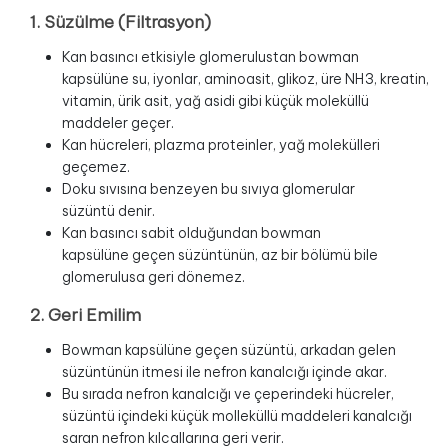
1. Süzülme (Filtrasyon)
Kan basıncı etkisiyle glomerulustan bowman
kapsülüne su, iyonlar, aminoasit, glikoz, üre NH3, kreatin,
vitamin, ürik asit, yağ asidi gibi küçük moleküllü
maddeler geçer.
Kan hücreleri, plazma proteinler, yağ molekülleri
geçemez.
Doku sıvısına benzeyen bu sıvıya glomerular
süzüntü denir.
Kan basıncı sabit olduğundan bowman
kapsülüne geçen süzüntünün, az bir bölümü bile
glomerulusa geri dönemez.
2. Geri Emilim
Bowman kapsülüne geçen süzüntü, arkadan gelen
süzüntünün itmesi ile nefron kanalcığı içinde akar.
Bu sırada nefron kanalcığı ve çeperindeki hücreler,
süzüntü içindeki küçük molleküllü maddeleri kanalcığı
saran nefron kılcallarına geri verir.