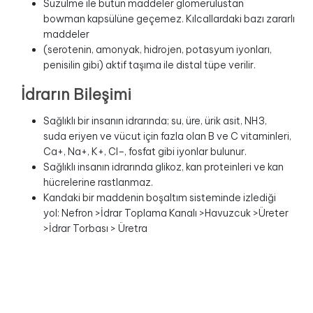
Süzülme ile bütün maddeler glomerulustan
bowman kapsülüne geçemez. Kılcallardaki bazı zararlı
maddeler
(serotenin, amonyak, hidrojen, potasyum iyonları,
penisilin gibi) aktif taşıma ile distal tüpe verilir.
İdrarın Bileşimi
Sağlıklı bir insanın idrarında; su, üre, ürik asit, NH3,
suda eriyen ve vücut için fazla olan B ve C vitaminleri,
Ca+, Na+, K+, Cl–, fosfat gibi iyonlar bulunur.
Sağlıklı insanın idrarında glikoz, kan proteinleri ve kan
hücrelerine rastlanmaz.
Kandaki bir maddenin boşaltım sisteminde izlediği
yol: Nefron >İdrar Toplama Kanalı >Havuzcuk >Üreter
>İdrar Torbası > Üretra