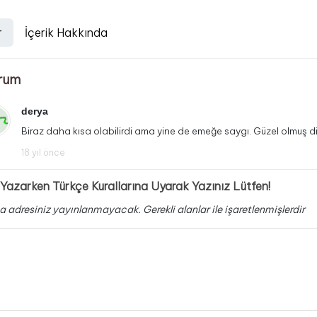
r
İçerik Hakkında
rum
derya
Biraz daha kısa olabilirdi ama yine de emeğe saygı. Güzel olmuş diy
18 yıl önce
Yazarken Türkçe Kurallarına Uyarak Yazınız Lütfen!
a adresiniz yayınlanmayacak.
Gerekli alanlar
ile işaretlenmişlerdir