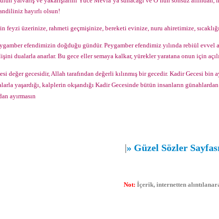
ulun yalvarış ve yakarışlarını Yüce Mevla’ya sunacağı ve O’nun sonsuz affından, 
andiliniz hayırlı olsun!
in feyzi üzerinize, rahmeti geçmişinize, bereketi evinize, nuru ahiretimize, sıcakl
ygamber efendimiz
in doğduğu gündür. Peygamber efendimiz yılında rebiül evvel 
şini dualarla anarlar. Bu gece eller semaya kalkar, yürekler yaratana onun için açı
si değer gecesidir, Allah tarafından değerli kılınmış bir gecedir. Kadir Gecesi bin a
alarla yaşardığı, kalplerin okşandığı Kadir Gecesinde bütün insanların günahlardan
dan ayırmasın
|
»
Güzel Sözler Sayfa
Not:
İçerik, internetten alıntılan