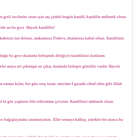
gizli incilerini onun için saç çünkü bugün kandil, kandilin mübarek olsun.
ide an bu gece. Hayırlı kandiller!
 kabriniz nur dolsun, makamınız Firdevs, dualarınız kabul olsun. Kandiliniz
 olduğu bu gece dualarda birleşmek dileğiyle kandilinizi kutlarım.
ler araya set çekmişse ne çıkar, dualarda birleşen gönüller vardır. Hayırlı
ar namaz kılan, her gün oruç tutan, meydan-I gazada cihad eden gibi
Allah
ol ki göz yaşlarını bile tebessüme çevirsin. Kandiliniz mübarek olsun.
e bağışlayandır, unutmayalım.. Eller semaya kalkıp, yürekler bir atınca bu