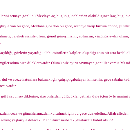
erini semaya gönlünü Mevlaya aç, bugün günahlardan olabildiğince kaç, bugün en 
şkıyla yan bu gece, Mevlana gibi dön bu gece, secdeye varıp huzura erince, şu fakir
rahmeti, bereketi sizinle olsun, gönül güneşiniz hiç solmasın, yüzünüz aydın olsun,
.
açıldığı, gözlerin yaşardığı, ilahi esintilerin kalpleri okşadığı anın bir asra bedel
vgiler adına nice dilekler vardır. Ölümü bile ayırır saymayan gönüller vardır. Mesafe
e, dul ve aceze hatunlara bakmak için çalışıp, çabalayan kimsenin; gece sabaha kad
esi vardır.
 gülü savur sevdiklerine, size onlardan gülücükler getirsin öyle içten öyle samimi 
ızdan, ceza ve günahlarımızdan kurtulmak için bu gece dua edelim.. Allah affeden v
 sevinç yaşlarıyla dolacak.. Kandiliniz mübarek, dualarınız kabul olsun!