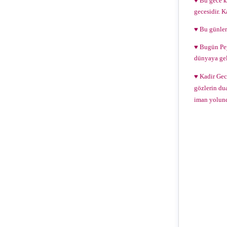
♥ Bu gece k
gecesidir. K
♥ Bu günler
♥ Bugün
Pe
dünyaya geli
♥ Kadir Gece
gözlerin du
iman yolun