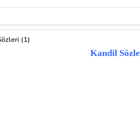
özleri (1)
K
a
n
d
i
l
Sözle