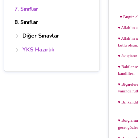
7. Sınıflar
♥ Bugün ell
8. Sınıflar
♥ Allah’ın a
Diğer Sınavlar
♥ Allah’ın 
kutlu olsun.
YKS Hazırlık
♥ Avuçların 
♥ Bakiler se
kandiller..
♥ Biçareler
yanında rütb
♥ Bir kandil
♥ Borçlarım
gece, gözler