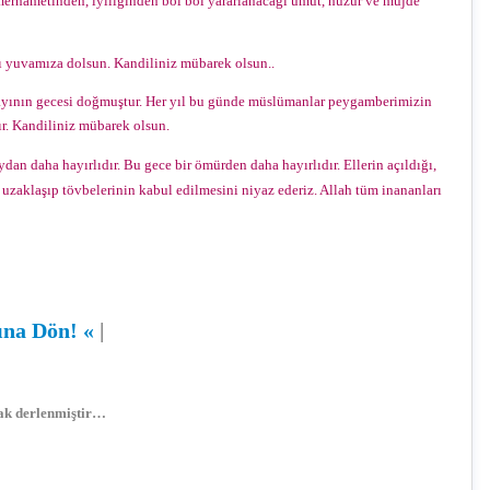
merhametinden, iyiliğinden bol bol yararlanacağı umut, huzur ve müjde
ığı yuvamıza dolsun. Kandiliniz mübarek olsun..
ayının gecesi doğmuştur. Her yıl bu günde müslümanlar peygamberimizin
lır. Kandiliniz mübarek olsun.
ydan daha hayırlıdır. Bu gece bir ömürden daha hayırlıdır. Ellerin açıldığı,
 uzaklaşıp tövbelerinin kabul edilmesini niyaz ederiz. Allah tüm inananları
sına Dön!
«
|
arak derlenmiştir…