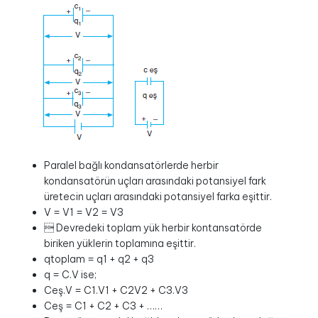
Paralel bağlı kondansatörlerde herbir
kondansatörün uçları arasındaki potansiyel fark
üretecin uçları arasındaki potansiyel farka eşittir.
V = V1 = V2 = V3
 Devredeki toplam yük herbir kontansatörde
biriken yüklerin toplamına eşittir.
qtoplam = q1 + q2 + q3
q = C.V ise;
Ceş.V = C1.V1 + C2V2 + C3.V3
Ceş = C1 + C2 + C3 + ……