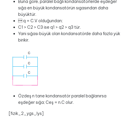
Buna göre, paralel bağlı kondansatörlerde eşdeğer
sığa en büyük kondansatörün sıgasından daha
büyüktür.
 q = C.V olduğundan;
C1 > C2 > C3 ise q1 > q2 > q3 tür.
Yani sığası büyük olan kondansatörde daha fazla yük
birikir.
Özdeş n tane kondansatör paralel bağlanırsa
eşdeğer sığa; Ceş = n.C olur.
[fizik_2_ygs_lys]