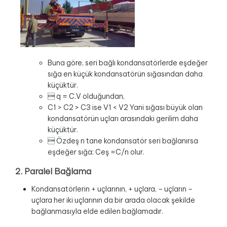
Buna göre, seri bağlı kondansatörlerde eşdeğer
sığa en küçük kondansatörün sığasından daha
küçüktür.
 q = C.V olduğundan,
C1 > C2 > C3 ise V1 < V2 Yani sığası büyük olan
kondansatörün uçları arasındaki gerilim daha
küçüktür.
 Özdeş n tane kondansatör seri bağlanırsa
eşdeğer sığa; Ceş =C/n olur.
2. Paralel Bağlama
Kondansatörlerin + uçlarının, + uçlara, – uçların –
uçlara her iki uçlarının da bir arada olacak şekilde
bağlanmasıyla elde edilen bağlamadır.